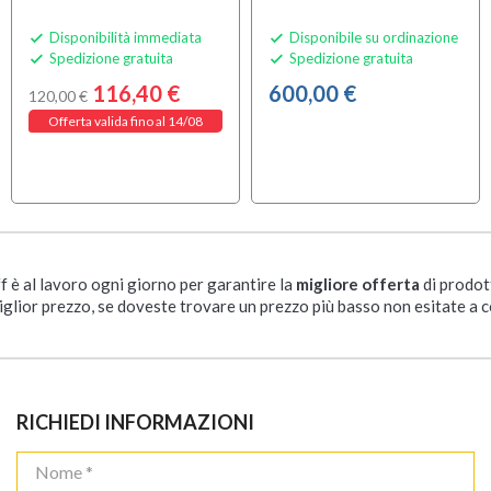
Disponibilità immediata
Disponibile su ordinazione


Spedizione gratuita
Spedizione gratuita


116,40 €
600,00 €
120,00 €
Offerta valida fino al 14/08
ff è al lavoro ogni giorno per garantire la
migliore offerta
di prodot
iglior prezzo, se doveste trovare un prezzo più basso non esitate a c
RICHIEDI INFORMAZIONI