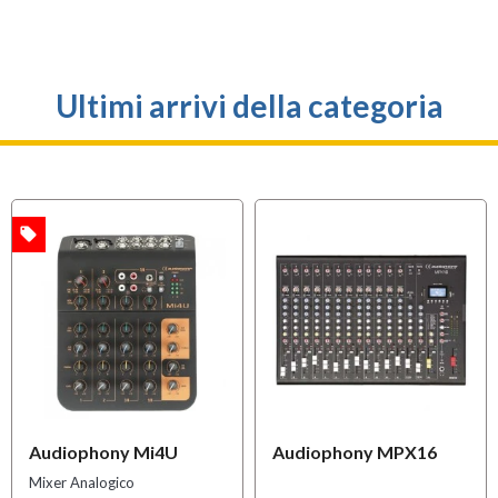
Ultimi arrivi della categoria
local_offer
A
Audiophony Mi4U
Audiophony MPX16
Mixer Analogico