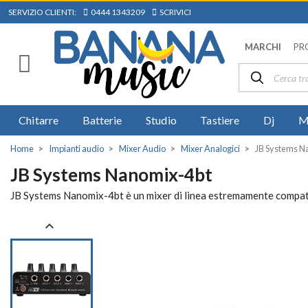
SERVIZIO CLIENTI:
0444 1343209
SCRIVICI
MARCHI
PR
Chitarre
Batterie
Studio
Tastiere
Dj
M
Home
Impianti audio
Mixer Audio
Mixer Analogici
JB Systems N
JB Systems Nanomix-4bt
JB Systems Nanomix-4bt è un mixer di linea estremamente compatto
