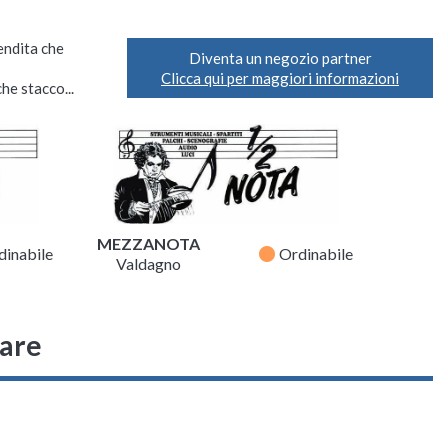
vendita che
Diventa un negozio partner
Clicca qui per maggiori informazioni
he stacco...
MEZZANOTA
fiber_manual_record
dinabile
Ordinabile
Valdagno
sare