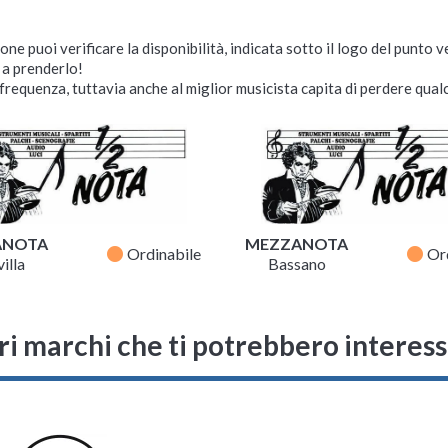
ne puoi verificare la disponibilità, indicata sotto il logo del punto 
i a prenderlo!
requenza, tuttavia anche al miglior musicista capita di perdere qualc
ANOTA
MEZZANOTA
fiber_manual_record
fiber_manual_record
Ordinabile
Or
illa
Bassano
ri marchi che ti potrebbero interes