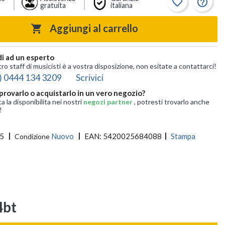
favorite_border
help_outline
gratuita
italiana
Aggiungi al carrello

i ad un esperto
tro staff di musicisti è a vostra disposizione, non esitate a contattarci!
) 0444 134 3209
Scrivici
provarlo o acquistarlo in un vero negozio?
ca la disponibilita nei nostri
negozi partner
, potresti trovarlo anche
!
5
Nuovo
EAN:
5420025684088
Stampa
Condizione
4bt