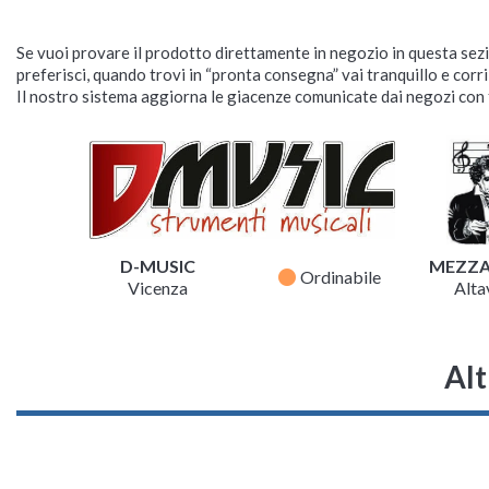
Se vuoi provare il prodotto direttamente in negozio in questa sezio
preferisci, quando trovi in “pronta consegna” vai tranquillo e corr
Il nostro sistema aggiorna le giacenze comunicate dai negozi con f
D-MUSIC
MEZZ
fiber_manual_record
Ordinabile
Vicenza
Altav
Alt