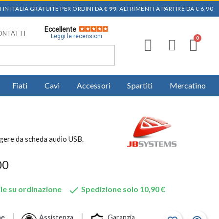
 IN ITALIA GRATUITE PER ORDINI DA
€ 99
, ALTRIMENTI A PARTIRE DA € 6,90
Eccellente
ONTATTI
Leggi le recensioni
Fiati
Cavi
Accessori
Spartiti
Mercatino
ngere da scheda audio USB.
00

le su ordinazione
Spedizione solo 10,90 €
ne
Assistenza
Garanzia