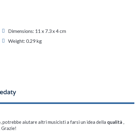
Dimensions: 11 x 7.3 x 4 cm
Weight: 0.29 kg
, potrebbe aiutare altri musicisti a farsi un idea della
qualità
,
. Grazie!