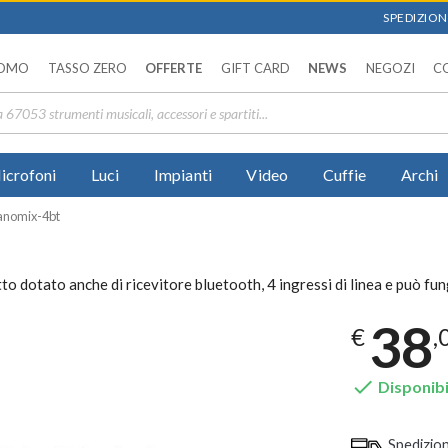
SPEDIZIONI
OMO
TASSO ZERO
OFFERTE
GIFT CARD
NEWS
NEGOZI
C
icrofoni
Luci
Impianti
Video
Cuffie
Archi
anomix-4bt
 dotato anche di ricevitore bluetooth, 4 ingressi di linea e può fu
38
€
,

Disponibi
Spedizio