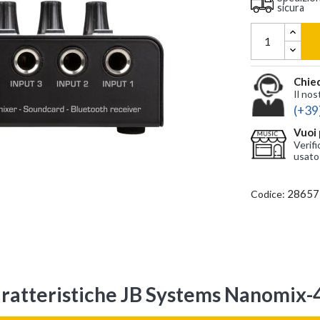
sicura
Chied
Il nos
(+39
Vuoi 
Verifi
usato
28657
Codice:
ratteristiche JB Systems Nanomix-