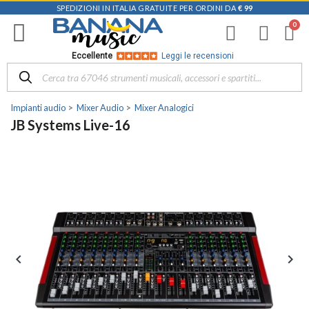
SPEDIZIONI IN ITALIA GRATUITE PER ORDINI DA
€ 99
Eccellente
Leggi le recensioni
Impianti audio
Mixer Audio
Mixer Analogici
JB Systems Live-16

