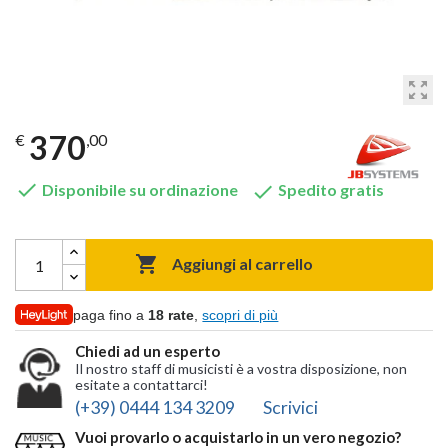
zoom_out_map
370
€
,00


Disponibile su ordinazione
Spedito gratis

Aggiungi al carrello
paga fino a
18 rate
,
scopri di più
Chiedi ad un esperto
Il nostro staff di musicisti è a vostra disposizione, non
esitate a contattarci!
(+39) 0444 134 3209
Scrivici
Vuoi provarlo o acquistarlo in un vero negozio?