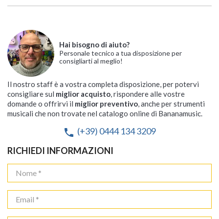
Hai bisogno di aiuto?
Personale tecnico a tua disposizione per
consigliarti al meglio!
Il nostro staff è a vostra completa disposizione, per potervi
consigliare sul
miglior acquisto
, rispondere alle vostre
domande o offrirvi il
miglior preventivo
, anche per strumenti
musicali che non trovate nel catalogo online di Bananamusic.
(+39) 0444 134 3209
phone
RICHIEDI INFORMAZIONI