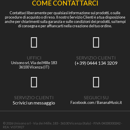
COME CONTATTARCI
Contattaci liberamente per qualsiasi informazione sui prodotti, o sulle
procedure di acquisto o di reso. Il nostro Servizio Clienti è a tua disposizione
anche per chiarimenti sulla garanzia e sulle condizioni dei prodotti, sui tempi
di consegna e per affiancarti nella creazione del tuo ordine.
UFFICI
SERVIZIO CLIENTI
(+39) 0444 134 3209
Unisono srl, Via dei Mille 183
36100 Vicenza (IT)
SERVIZIO CLIENTI
SEGUICI SU
Scrivici un messaggio
Facebook.com / BananaMusic.it
© 2026 Unisono srl - Via dei Mille, 183 - 36100 Vicenza (Italy) - P.IVA 04038300242 -
REA: VI373927