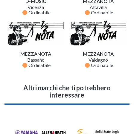
D-MUSIC
MEZZANOTA
Vicenza
Altavilla
fiber_manual_record
fiber_manual_record
Ordinabile
Ordinabile
MEZZANOTA
MEZZANOTA
Bassano
Valdagno
fiber_manual_record
fiber_manual_record
Ordinabile
Ordinabile
Altri marchi che ti potrebbero
interessare