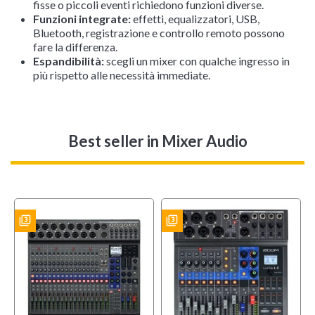
fisse o piccoli eventi richiedono funzioni diverse.
Funzioni integrate:
effetti, equalizzatori, USB,
Bluetooth, registrazione e controllo remoto possono
fare la differenza.
Espandibilità:
scegli un mixer con qualche ingresso in
più rispetto alle necessità immediate.
Best seller
in Mixer Audio
filter_3
filter_3
ES
BUNDLES