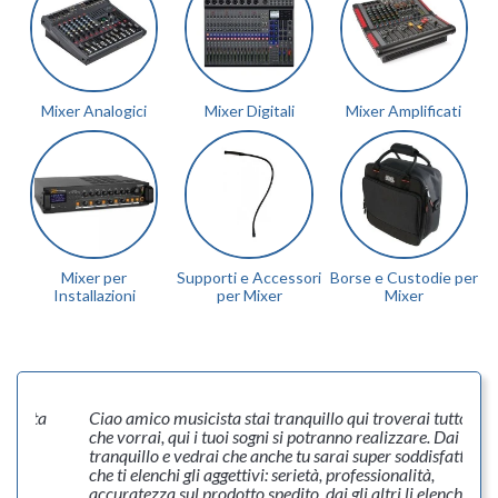
Mixer Analogici
Mixer Digitali
Mixer Amplificati
Mixer per
Supporti e Accessori
Borse e Custodie per
Installazioni
per Mixer
Mixer
roverai tutto ciò
Ottima esperienza. Articolo giunto in anticipo
lizzare. Dai stai
con tutta la tracciabilita’ del caso. Assolutam
er soddisfatto. Vuoi
consigliato.
sionalità,
Acquirente verificato
tri li elenchi tu