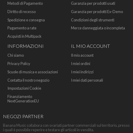
Metodi di Pagamento
Garanzia per prodotti usati
Diritto di recesso
Garanzia per prodotti Ex-Demo
Spedizione e consegna
Condizioni degli strumenti
Pagamento a rate
Merce danneggiata o incompleta
Acquisti in Multipack
INFORMAZIONI
IL MIO ACCOUNT
Chi siamo
Il mio account
Privacy Policy
I miei ordini
Scuole di musica e associazioni
I miei indirizzi
Contatta il nostro negozio
I miei dati personali
Impostazioni Cookie
Finanziamento
NextGenerationEU
NEGOZI PARTNER
Banana Music collabora con svariati partner commerciali sul territorio, presso
i quali è possibile reperire e testare gli articoli in vendita.