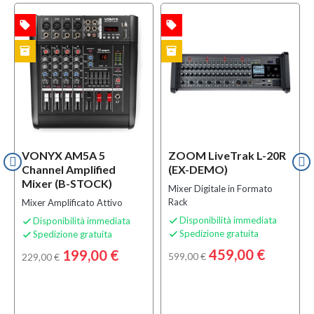
local_offer
local_offer
l
TA
OFFERTA
OFFERTA
inventory
inventory
CK
EX-DEMO
VONYX AM5A 5
ZOOM LiveTrak L-20R
Channel Amplified
(EX-DEMO)
Mixer (B-STOCK)
Mixer Digitale in Formato
Rack
Mixer Amplificato Attivo
Disponibilità immediata
Disponibilità immediata


Spedizione gratuita
Spedizione gratuita


459,00 €
199,00 €
599,00 €
229,00 €