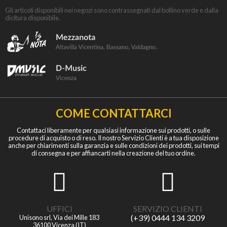
Gli articoli disponibili nei negozi sono contrassegnati dal bollino verde e dalla
dicitura disponibile.
COME CONTATTARCI
Contattaci liberamente per qualsiasi informazione sui prodotti, o sulle
procedure di acquisto o di reso. Il nostro Servizio Clienti è a tua disposizione
anche per chiarimenti sulla garanzia e sulle condizioni dei prodotti, sui tempi
di consegna e per affiancarti nella creazione del tuo ordine.
UFFICI
SERVIZIO CLIENTI
(+39) 0444 134 3209
Unisono srl, Via dei Mille 183
36100 Vicenza (IT)