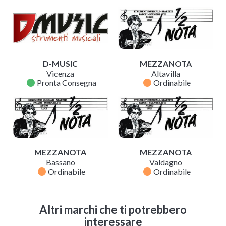
D-MUSIC
MEZZANOTA
Vicenza
Altavilla
fiber_manual_record
fiber_manual_record
Pronta Consegna
Ordinabile
MEZZANOTA
MEZZANOTA
Bassano
Valdagno
fiber_manual_record
fiber_manual_record
Ordinabile
Ordinabile
Altri marchi che ti potrebbero
interessare