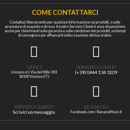
COME CONTATTARCI
Contattaci liberamente per qualsiasi informazione sui prodotti, o sulle
procedure di acquisto o di reso. Il nostro Servizio Clienti è a tua disposizione
anche per chiarimenti sulla garanzia e sulle condizioni dei prodotti, sui tempi
di consegna e per affiancarti nella creazione del tuo ordine.
UFFICI
SERVIZIO CLIENTI
(+39) 0444 134 3209
Unisono srl, Via dei Mille 183
36100 Vicenza (IT)
SERVIZIO CLIENTI
SEGUICI SU
Scrivici un messaggio
Facebook.com / BananaMusic.it