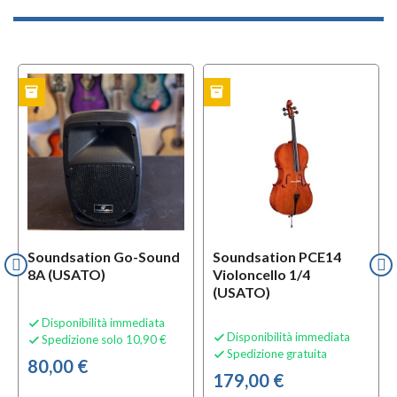
inventory
inventory
TO
USATO
Soundsation Go-Sound
Soundsation PCE14
8A (USATO)
Violoncello 1/4
(USATO)
Disponibilità immediata

Disponibilità immediata

Spedizione solo 10,90 €

Spedizione gratuita

80,00 €
179,00 €