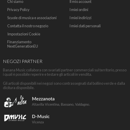
Chi siamo
Il mio account
Privacy Policy
I miei ordini
Scuole di musica e associazioni
I miei indirizzi
Contatta il nostro negozio
I miei dati personali
Impostazioni Cookie
Finanziamento
NextGenerationEU
NEGOZI PARTNER
Banana Music collabora con svariati partner commerciali sul territorio, presso
i quali è possibile reperire e testare gli articoli in vendita.
Gli articoli disponibili nei negozi sono contrassegnati dal bollino verde e dalla
dicitura disponibile.