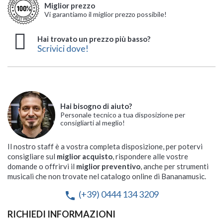
Miglior prezzo
Vi garantiamo il miglior prezzo possibile!
Hai trovato un prezzo più basso?
Scrivici dove!
Hai bisogno di aiuto?
Personale tecnico a tua disposizione per
consigliarti al meglio!
Il nostro staff è a vostra completa disposizione, per potervi
consigliare sul
miglior acquisto
, rispondere alle vostre
domande o offrirvi il
miglior preventivo
, anche per strumenti
musicali che non trovate nel catalogo online di Bananamusic.
(+39) 0444 134 3209
phone
RICHIEDI INFORMAZIONI