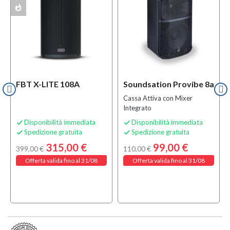
whatshot
f
BUNDLES
ACK
FBT X-LITE 108A
Soundsation Provibe 8a
Cassa Attiva con Mixer
Integrato
Disponibilità immediata
Disponibilità immediata


Spedizione gratuita
Spedizione gratuita


315,00 €
99,00 €
399,00 €
110,00 €
Offerta valida fino al 31/08
Offerta valida fino al 31/08