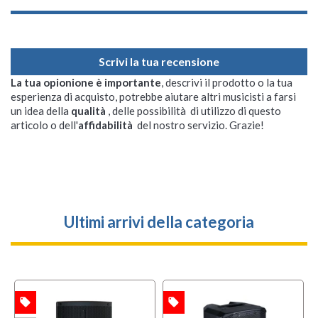
Scrivi la tua recensione
La tua opionione è importante
, descrivi il prodotto o la tua
esperienza di acquisto, potrebbe aiutare altri musicisti a farsi
un idea della
qualità
, delle possibilità di utilizzo di questo
articolo o dell'
affidabilità
del nostro servizio. Grazie!
Ultimi arrivi della categoria
local_offer
local_offer
w
TA
OFFERTA
MULTIPACK