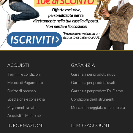
ACQUISTI
GARANZIA
Termini e condizioni
Garanzia per prodotti nuovi
Metodi di Pagamento
Garanzia per prodotti usati
Diritto di recesso
Garanzia per prodotti Ex-Demo
Spedizione e consegna
Condizioni degli strumenti
Pagamento a rate
Merce danneggiata o incompleta
Acquisti in Multipack
INFORMAZIONI
IL MIO ACCOUNT