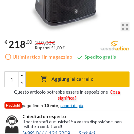
zoom_out_map
218
€
,00
269,00 €
Risparmi 51,00 €
error_outline

Ultimi articoli in magazzino
Spedito gratis

Aggiungi al carrello
Questo articolo potrebbe essere in esposizione
Cosa
significa?
paga fino a
10 rate
,
scopri di più
Chiedi ad un esperto
Il nostro staff di musicisti è a vostra disposizione, non
esitate a contattarci!
(+39) 0444 134 3209
Scrivici