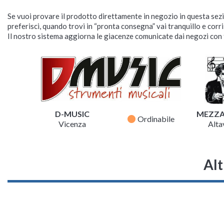
Se vuoi provare il prodotto direttamente in negozio in questa sezio
preferisci, quando trovi in “pronta consegna” vai tranquillo e corr
Il nostro sistema aggiorna le giacenze comunicate dai negozi con f
D-MUSIC
MEZZ
fiber_manual_record
Ordinabile
Vicenza
Altav
Alt