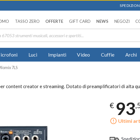
SPEDIZIONI
OMO
TASSO ZERO
OFFERTE
GIFT CARD
NEWS
NEGOZI
C
icrofoni
Luci
Impianti
Video
Cuffie
Archi
Miomix 7LS
r content creator e streaming. Dotato di preamplificatori di alta qual
93
€
,
error_outline
Ultimi art
Spedizio