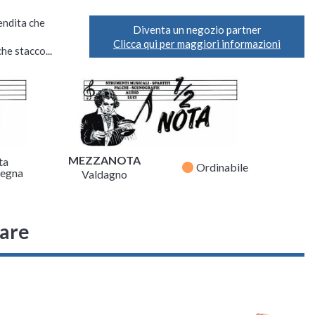
vendita che
Diventa un negozio partner
Clicca qui per maggiori informazioni
he stacco...
MEZZANOTA
ta
fiber_manual_record
Ordinabile
egna
Valdagno
sare