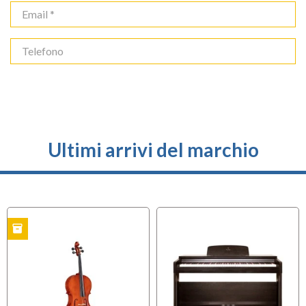
Ultimi arrivi del marchio
inventory
O