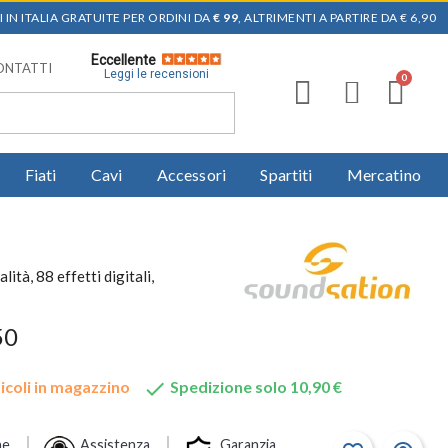
 IN ITALIA GRATUITE PER ORDINI DA
€ 99
, ALTRIMENTI A PARTIRE DA € 6,90
Eccellente
ONTATTI
Leggi le recensioni
Fiati
Cavi
Accessori
Spartiti
Mercatino
ità, 88 effetti digitali,
50

icoli in magazzino
Spedizione solo 10,90 €
ne
Assistenza
Garanzia