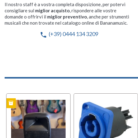
Il nostro staff è a vostra completa disposizione, per potervi
consigliare sul
miglior acquisto
, rispondere alle vostre
domande o offrirvi il
miglior preventivo
, anche per strumenti
musicali che non trovate nel catalogo online di Bananamusic.
(+39) 0444 134 3209
phone
inventory
TO
USAT