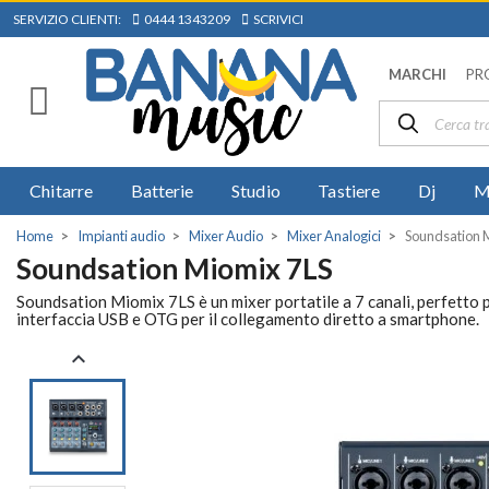
SERVIZIO CLIENTI:
0444 1343209
SCRIVICI
MARCHI
PR
Chitarre
Batterie
Studio
Tastiere
Dj
M
Home
Impianti audio
Mixer Audio
Mixer Analogici
Soundsation 
Soundsation Miomix 7LS
Soundsation Miomix 7LS è un mixer portatile a 7 canali, perfetto pe
interfaccia USB e OTG per il collegamento diretto a smartphone.
