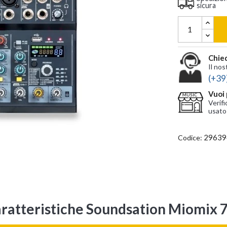
sicura
Chied
Il nos
(+39
Vuoi 
Verifi
usato
29639
Codice:
ratteristiche Soundsation Miomix 