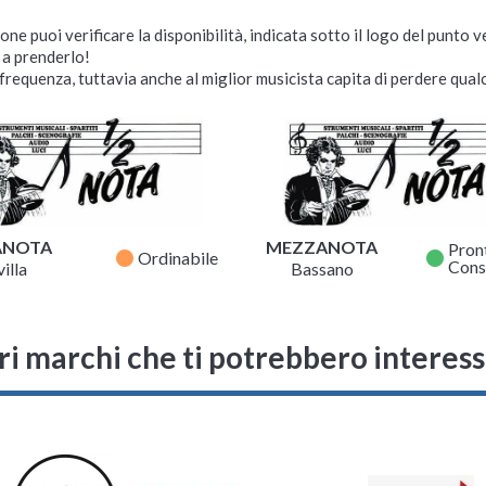
ne puoi verificare la disponibilità, indicata sotto il logo del punto 
i a prenderlo!
requenza, tuttavia anche al miglior musicista capita di perdere qualc
ANOTA
MEZZANOTA
Pron
fiber_manual_record
fiber_manual_record
Ordinabile
Cons
illa
Bassano
ri marchi che ti potrebbero interes