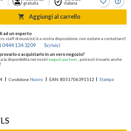
favorite_border
help_outline
gratuita
italiana
Aggiungi al carrello

i ad un esperto
tro staff di musicisti è a vostra disposizione, non esitate a contattarci!
) 0444 134 3209
Scrivici
provarlo o acquistarlo in un vero negozio?
ca la disponibilita nei nostri
negozi partner
, potresti trovarlo anche
!
4
Nuovo
EAN:
8051706391512
Stampa
Condizione
7LS