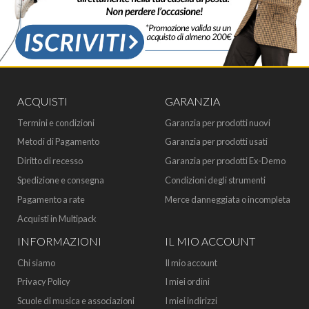
ACQUISTI
GARANZIA
Termini e condizioni
Garanzia per prodotti nuovi
Metodi di Pagamento
Garanzia per prodotti usati
Diritto di recesso
Garanzia per prodotti Ex-Demo
Spedizione e consegna
Condizioni degli strumenti
Pagamento a rate
Merce danneggiata o incompleta
Acquisti in Multipack
INFORMAZIONI
IL MIO ACCOUNT
Chi siamo
Il mio account
Privacy Policy
I miei ordini
Scuole di musica e associazioni
I miei indirizzi