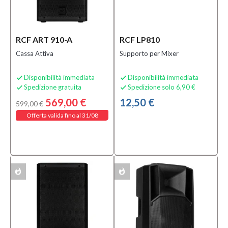
Controller
Volume
per
RCF ART 910-A
RCF LP810
Monitor
da Studio
Cassa Attiva
Supporto per Mixer
(1)
MOSTRA
Disponibilità immediata
Disponibilità immediata


TUTTI
Spedizione gratuita
Spedizione solo 6,90 €


569,00 €
12,50 €
599,00 €
Condizione
Offerta valida fino al 31/08
Nuovo
(64)
Prezzo
whatshot
whatshot
ACK
MULTIPACK
0,00 €
-
2.040,00 €