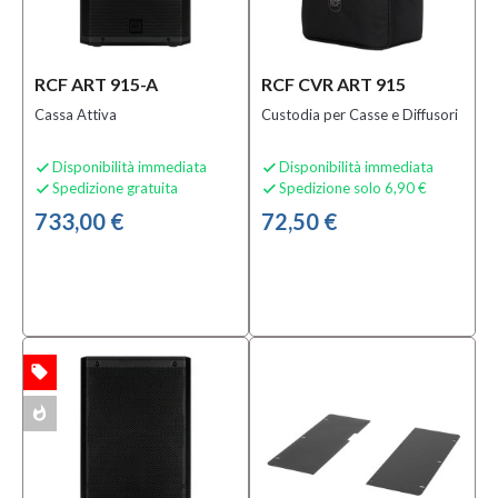
Custodie
per
Casse
Audio
RCF ART 915-A
RCF CVR ART 915
(11)
Cassa Attiva
Custodia per Casse e Diffusori
Carrelli
(1)
Disponibilità immediata
Disponibilità immediata


Casse
Spedizione gratuita
Spedizione solo 6,90 €


Audio
733,00 €
72,50 €
(34)
MOSTRA
TUTTI
Sottocategoria
Adattatori
local_offer
TA
per Rack
whatshot
ACK
(2)
Casse
Attive
(22)