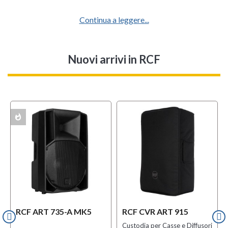
Continua a leggere...
Nuovi arrivi
in RCF
whatshot
l
OFFERTA
ACK
w
MULTIPACK
RCF ART 735-A MK5
RCF CVR ART 915
Custodia per Casse e Diffusori