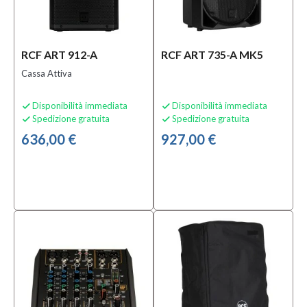
Solo
prodotti
In
offerta
RCF ART 912-A
RCF ART 735-A MK5
Cassa Attiva
Si
(14)
Disponibilità immediata
Disponibilità immediata


Spedizione gratuita
Spedizione gratuita


Solo
636,00 €
927,00 €
prodotti
disponibili
Si
(9)