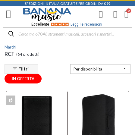
SPEDIZIONI IN ITALIA GRATUITE PER ORDINI DA
€ 99
Filtra
i
risultati
×
Eccellente
Leggi le recensioni
Disponibile
in
Marchi
Negozio
RCF
(64 prodotti)
Mezzanota
| Altavilla

Filtri
filter_list
Per disponibilità
Vicentina
(8)
IN OFFERTA
Mezzanota
| Bassano
del Grappa
whatshot
ACK
(2)
Categoria
Borse e