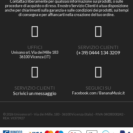
Contattaci liberamente per qualsiasi informazione sui prodotti, o sulle
procedure di acquisto o di reso. Il nostro Servizio Clienti è a tua disposizione
anche per chiarimenti sulla garanzia e sulle condizioni dei prodotti, sui tempi
di consegna e per affiancarti nella creazione del tuo ordine.
UFFICI
SERVIZIO CLIENTI
(+39) 0444 134 3209
Unisono srl, Via dei Mille 183
36100 Vicenza (IT)
SERVIZIO CLIENTI
SEGUICI SU
Scrivici un messaggio
Facebook.com / BananaMusic.it
© 2026 Unisono srl - Via dei Mille, 183 - 36100 Vicenza (Italy) - P.IVA 04038300242 -
REA: VI373927