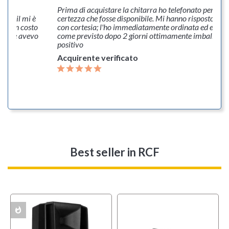
della
Prima di acquistare la chitarra ho telefonato per aver
ia mail mi è
certezza che fosse disponibile. Mi hanno risposto subi
erò un costo
con cortesia; l'ho immediatamente ordinata ed e' arr
lo che avevo
come previsto dopo 2 giorni ottimamente imballata. 
positivo
Acquirente verificato
Best seller
in RCF
whatshot
l
OFFERTA
ACK
w
MULTIPACK