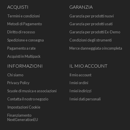
ACQUISTI
GARANZIA
Termini e condizioni
Garanzia per prodotti nuovi
Metodi di Pagamento
Garanzia per prodotti usati
Diritto di recesso
Garanzia per prodotti Ex-Demo
Spedizione e consegna
Condizioni degli strumenti
Pagamento a rate
Merce danneggiata o incompleta
Acquisti in Multipack
INFORMAZIONI
IL MIO ACCOUNT
Chi siamo
Il mio account
Privacy Policy
I miei ordini
Scuole di musica e associazioni
I miei indirizzi
Contatta il nostro negozio
I miei dati personali
Impostazioni Cookie
Finanziamento
NextGenerationEU