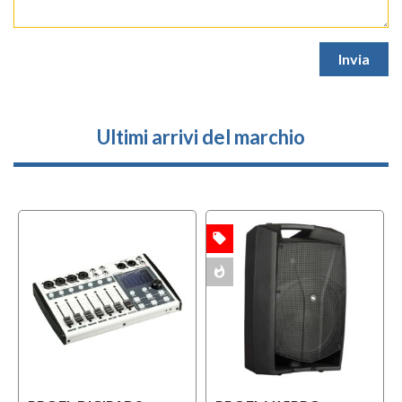
Ultimi arrivi del marchio
local_offer
OFFERTA
whatshot
MULTIPACK