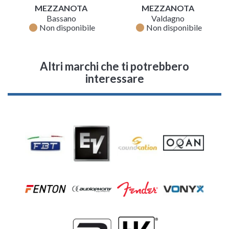
MEZZANOTA
MEZZANOTA
Bassano
Valdagno
fiber_manual_record
fiber_manual_record
Non disponibile
Non disponibile
Altri marchi che ti potrebbero
interessare