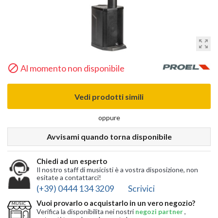
zoom_out_map

Al momento non disponibile
Vedi prodotti simili
oppure
Avvisami quando torna disponibile
Chiedi ad un esperto
Il nostro staff di musicisti è a vostra disposizione, non
esitate a contattarci!
(+39) 0444 134 3209
Scrivici
Vuoi provarlo o acquistarlo in un vero negozio?
Verifica la disponibilita nei nostri
negozi partner
,