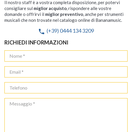
Il nostro staff è a vostra completa disposizione, per potervi
consigliare sul
miglior acquisto
, rispondere alle vostre
domande o offrirvi il
miglior preventivo
, anche per strumenti
musicali che non trovate nel catalogo online di Bananamusic.
(+39) 0444 134 3209
phone
RICHIEDI INFORMAZIONI