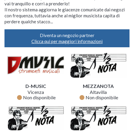
vai tranquillo e corri a prenderlo!
Il nostro sistema aggiorna le giacenze comunicate dai negozi
con frequenza, tuttavia anche al miglior musicista capita di
perdere qualche stacco...
Diventa un negozio partner
Clicca qui per maggiori informazioni
D-MUSIC
MEZZANOTA
Vicenza
Altavilla
fiber_manual_record
fiber_manual_record
Non disponibile
Non disponibile