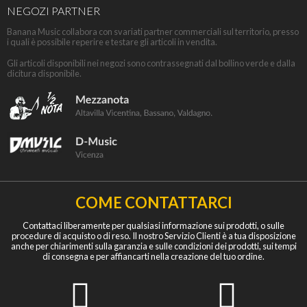
NEGOZI PARTNER
Banana Music collabora con svariati partner commerciali sul territorio, presso
i quali è possibile reperire e testare gli articoli in vendita.
Gli articoli disponibili nei negozi sono contrassegnati dal bollino verde e dalla
dicitura disponibile.
COME CONTATTARCI
Contattaci liberamente per qualsiasi informazione sui prodotti, o sulle
procedure di acquisto o di reso. Il nostro Servizio Clienti è a tua disposizione
anche per chiarimenti sulla garanzia e sulle condizioni dei prodotti, sui tempi
di consegna e per affiancarti nella creazione del tuo ordine.