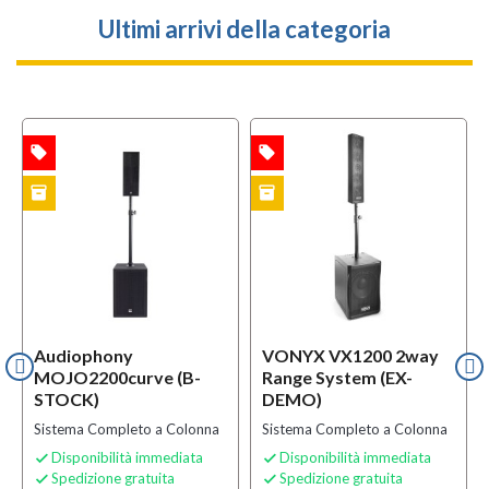
Ultimi arrivi della categoria
local_offer
local_offer
l
TA
OFFERTA
OFFERTA
inventory
inventory
f
CK
EX-DEMO
BUNDLES
Audiophony
VONYX VX1200 2way
MOJO2200curve (B-
Range System (EX-
STOCK)
DEMO)
Sistema Completo a Colonna
Sistema Completo a Colonna
Disponibilità immediata
Disponibilità immediata


Spedizione gratuita
Spedizione gratuita

