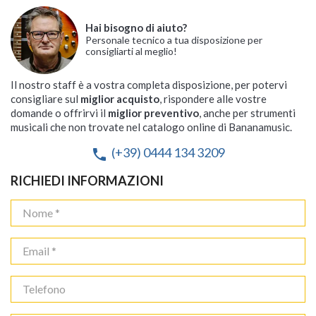
Hai bisogno di aiuto?
Personale tecnico a tua disposizione per
consigliarti al meglio!
Il nostro staff è a vostra completa disposizione, per potervi
consigliare sul
miglior acquisto
, rispondere alle vostre
domande o offrirvi il
miglior preventivo
, anche per strumenti
musicali che non trovate nel catalogo online di Bananamusic.
(+39) 0444 134 3209
phone
RICHIEDI INFORMAZIONI