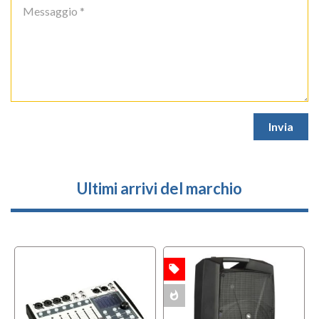
Ultimi arrivi del marchio
local_offer
l
OFFERTA
OFFERTA
whatshot
w
MULTIPACK
MULTIPACK