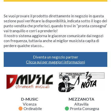
Se vuoi provare il prodotto direttamente in negozio in questa
sezione puoi verificare la disponibilità, indicata sotto il logo del
punto vendita che preferisci, quando trovi in “pronta consegna”
vai tranquillo e corri a prenderlo!
Il nostro sistema aggiorna le giacenze comunicate dai negozi
con frequenza, tuttavia anche al miglior musicista capita di
perdere qualche stacco...
Diventa un negozio partner
Clicca qui per maggiori informazioni
D-MUSIC
MEZZANOTA
Vicenza
Altavilla
fiber_manual_record
fiber_manual_record
Ordinabile
Pronta Consegna