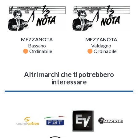
MEZZANOTA
MEZZANOTA
Bassano
Valdagno
fiber_manual_record
fiber_manual_record
Ordinabile
Ordinabile
Altri marchi che ti potrebbero
interessare