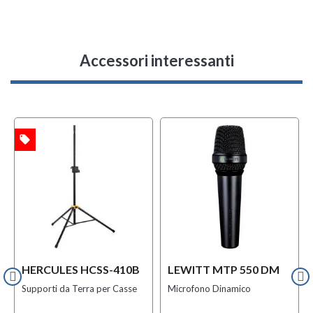
Accessori interessanti
local_offer
l
TA
OFFERTA
HERCULES HCSS-410B
LEWITT MTP 550 DM
Supporti da Terra per Casse
Microfono Dinamico