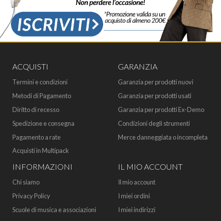
ACQUISTI
GARANZIA
Termini e condizioni
Garanzia per prodotti nuovi
Metodi di Pagamento
Garanzia per prodotti usati
Diritto di recesso
Garanzia per prodotti Ex-Demo
Spedizione e consegna
Condizioni degli strumenti
Pagamento a rate
Merce danneggiata o incompleta
Acquisti in Multipack
INFORMAZIONI
IL MIO ACCOUNT
Chi siamo
Il mio account
Privacy Policy
I miei ordini
Scuole di musica e associazioni
I miei indirizzi