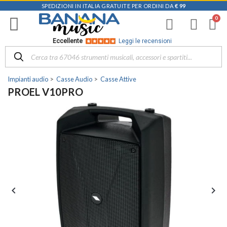
SPEDIZIONI IN ITALIA GRATUITE PER ORDINI DA
€ 99
Eccellente
Leggi le recensioni
Impianti audio
Casse Audio
Casse Attive
PROEL V10PRO

