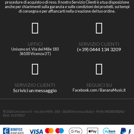
procedure di acquisto o di reso. Il nostro Servizio Clienti è a tua disposizione
anche per chiarimenti sulla garanzia e sulle condizioni dei prodotti, sui tempi
di consegna e per affiancarti nella creazione del tuo ordine.
UFFICI
SERVIZIO CLIENTI
(+39) 0444 134 3209
Unisono srl, Via dei Mille 183
36100 Vicenza (IT)
SERVIZIO CLIENTI
SEGUICI SU
Scrivici un messaggio
Facebook.com / BananaMusic.it
© 2026 Unisono srl - Via dei Mille, 183 - 36100 Vicenza (Italy) - P.IVA 04038300242 -
REA: VI373927