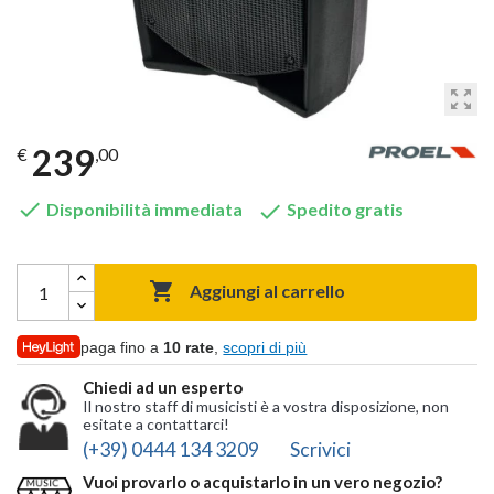
zoom_out_map
239
€
,00


Disponibilità immediata
Spedito gratis

Aggiungi al carrello
paga fino a
10 rate
,
scopri di più
Chiedi ad un esperto
Il nostro staff di musicisti è a vostra disposizione, non
esitate a contattarci!
(+39) 0444 134 3209
Scrivici
Vuoi provarlo o acquistarlo in un vero negozio?