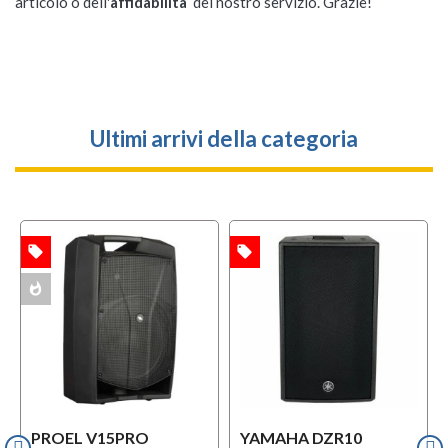
articolo o dell'
affidabilità
del nostro servizio. Grazie!
Ultimi arrivi della categoria
local_offer
local_offer
w
TA
OFFERTA
MULTIPACK
whatshot
ACK
PROEL V15PRO
YAMAHA DZR10