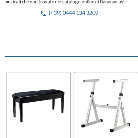
musicali che non trovate nel catalogo online di Bananamusic.
(+39) 0444 134 3209
phone
OFFERT