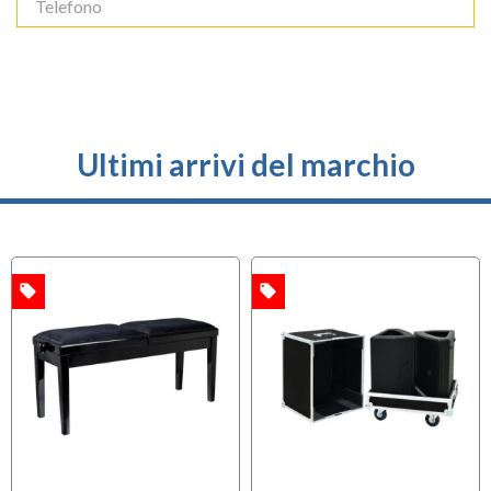
Ultimi arrivi del marchio
local_offer
local_offer
A
OFFERTA