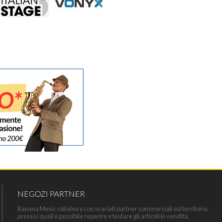
NEGOZI PARTNER
Banana Music collabora con svariati partner commerciali sul territorio,
presso i quali è possibile reperire e testare gli articoli in vendita.