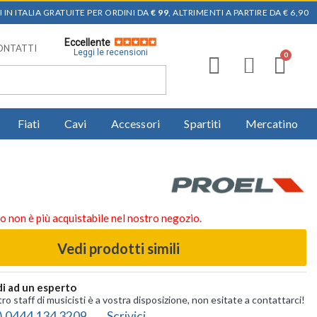
 IN ITALIA GRATUITE PER ORDINI DA
€ 99
, ALTRIMENTI A PARTIRE DA € 6,90
Eccellente
ONTATTI
Leggi le recensioni
Fiati
Cavi
Accessori
Spartiti
Mercatino
o non è più acquistabile nel nostro negozio.
Vedi prodotti simili
i ad un esperto
tro staff di musicisti è a vostra disposizione, non esitate a contattarci!
) 0444 134 3209
Scrivici