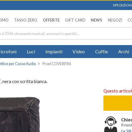
SPEDIZIONI
OMO
TASSO ZERO
OFFERTE
GIFT CARD
NEWS
NEGOZI
C
icrofoni
Luci
Impianti
Video
Cuffie
Archi
ttive per Casse Audio
Proel COVERFR6
nera con scritta bianca.
Questo articol
Chied
Il nos
(+39