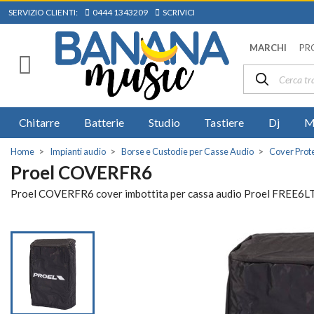
SERVIZIO CLIENTI:
0444 1343209
SCRIVICI
MARCHI
PR
Chitarre
Batterie
Studio
Tastiere
Dj
M
Home
Impianti audio
Borse e Custodie per Casse Audio
Cover Prote
Proel COVERFR6
Proel COVERFR6 cover imbottita per cassa audio Proel FREE6LT, 