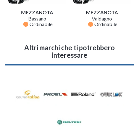
MEZZANOTA
MEZZANOTA
Bassano
Valdagno
fiber_manual_record
fiber_manual_record
Ordinabile
Ordinabile
Altri marchi che ti potrebbero
interessare