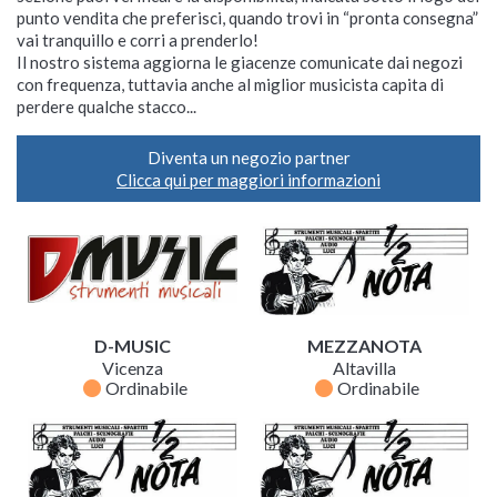
punto vendita che preferisci, quando trovi in “pronta consegna”
vai tranquillo e corri a prenderlo!
Il nostro sistema aggiorna le giacenze comunicate dai negozi
con frequenza, tuttavia anche al miglior musicista capita di
perdere qualche stacco...
Diventa un negozio partner
Clicca qui per maggiori informazioni
D-MUSIC
MEZZANOTA
Vicenza
Altavilla
fiber_manual_record
fiber_manual_record
Ordinabile
Ordinabile