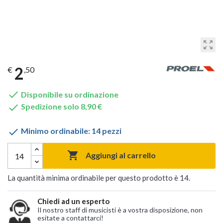
zoom_out_map
2
€
,50

Disponibile su ordinazione

Spedizione solo 8,90 €

Minimo ordinabile: 14 pezzi

Aggiungi al carrello
La quantità minima ordinabile per questo prodotto è 14.
Chiedi ad un esperto
Il nostro staff di musicisti è a vostra disposizione, non
esitate a contattarci!