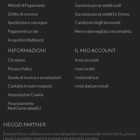
Metodi di Pagamento
Garanzia per prodotti usati
Diritto di recesso
Garanzia per prodotti Ex-Demo
Spedizione e consegna
Condizioni degli strumenti
Pagamento a rate
Merce danneggiata o incompleta
Acquisti in Multipack
INFORMAZIONI
IL MIO ACCOUNT
Chi siamo
Il mio account
Privacy Policy
I miei ordini
Scuole di musica e associazioni
I miei indirizzi
Contatta il nostro negozio
I miei dati personali
Impostazioni Cookie
Finanziamento
NextGenerationEU
NEGOZI PARTNER
Banana Music collabora con svariati partner commerciali sul territorio, presso
i quali è possibile reperire e testare gli articoli in vendita.