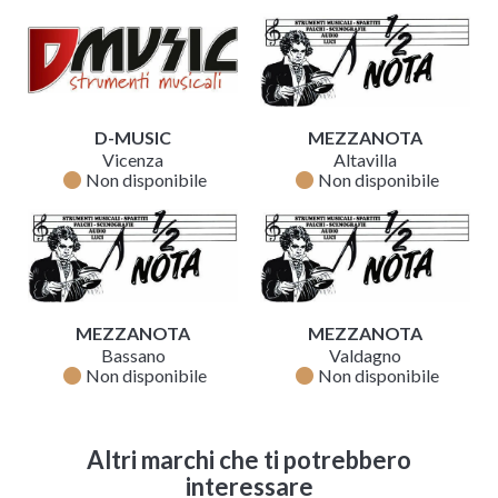
D-MUSIC
MEZZANOTA
Vicenza
Altavilla
fiber_manual_record
fiber_manual_record
Non disponibile
Non disponibile
MEZZANOTA
MEZZANOTA
Bassano
Valdagno
fiber_manual_record
fiber_manual_record
Non disponibile
Non disponibile
Altri marchi che ti potrebbero
interessare