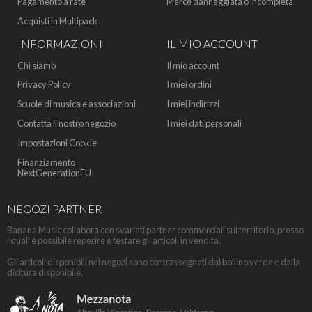
Pagamento a rate
Merce danneggiata o incompleta
Acquisti in Multipack
INFORMAZIONI
IL MIO ACCOUNT
Chi siamo
Il mio account
Privacy Policy
I miei ordini
Scuole di musica e associazioni
I miei indirizzi
Contatta il nostro negozio
I miei dati personali
Impostazioni Cookie
Finanziamento
NextGenerationEU
NEGOZI PARTNER
Banana Music collabora con svariati partner commerciali sul territorio, presso
i quali è possibile reperire e testare gli articoli in vendita.
Gli articoli disponibili nei negozi sono contrassegnati dal bollino verde e dalla
dicitura disponibile.