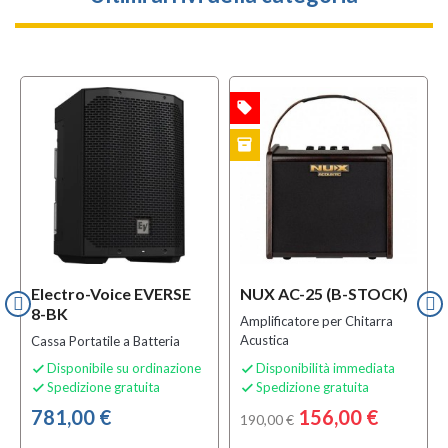
local_offer
OFFERTA
inventory
B-STOCK
Electro-Voice EVERSE
NUX AC-25 (B-STOCK)
8-BK
Amplificatore per Chitarra
Acustica
Cassa Portatile a Batteria
Disponibile su ordinazione
Disponibilità immediata


Spedizione gratuita
Spedizione gratuita


781,00 €
156,00 €
190,00 €