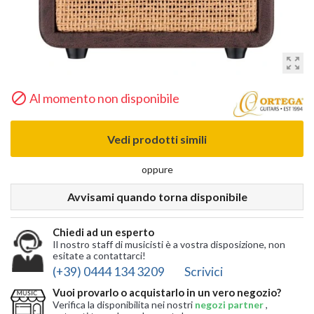
zoom_out_map

Al momento non disponibile
Vedi prodotti simili
oppure
Avvisami quando torna disponibile
Chiedi ad un esperto
Il nostro staff di musicisti è a vostra disposizione, non
esitate a contattarci!
(+39) 0444 134 3209
Scrivici
Vuoi provarlo o acquistarlo in un vero negozio?
Verifica la disponibilita nei nostri
negozi partner
,