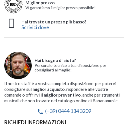
Miglior prezzo
Vi garantiamo il miglior prezzo possibile!
Hai trovato un prezzo più basso?
Scrivici dove!
Hai bisogno di aiuto?
Personale tecnico a tua disposizione per
consigliarti al meglio!
Il nostro staff è a vostra completa disposizione, per potervi
consigliare sul
miglior acquisto
, rispondere alle vostre
domande o offrirvi il
miglior preventivo
, anche per strumenti
musicali che non trovate nel catalogo online di Bananamusic.
(+39) 0444 134 3209
phone
RICHIEDI INFORMAZIONI