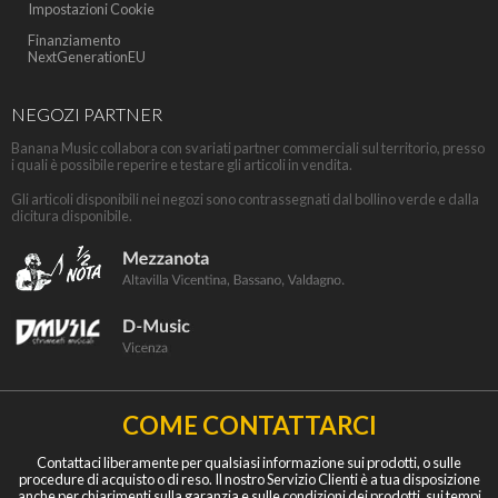
Impostazioni Cookie
Finanziamento
NextGenerationEU
NEGOZI PARTNER
Banana Music collabora con svariati partner commerciali sul territorio, presso
i quali è possibile reperire e testare gli articoli in vendita.
Gli articoli disponibili nei negozi sono contrassegnati dal bollino verde e dalla
dicitura disponibile.
COME CONTATTARCI
Contattaci liberamente per qualsiasi informazione sui prodotti, o sulle
procedure di acquisto o di reso. Il nostro Servizio Clienti è a tua disposizione
anche per chiarimenti sulla garanzia e sulle condizioni dei prodotti, sui tempi