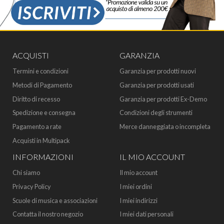
ACQUISTI
GARANZIA
Termini e condizioni
Garanzia per prodotti nuovi
Metodi di Pagamento
Garanzia per prodotti usati
Diritto di recesso
Garanzia per prodotti Ex-Demo
Spedizione e consegna
Condizioni degli strumenti
Pagamento a rate
Merce danneggiata o incompleta
Acquisti in Multipack
INFORMAZIONI
IL MIO ACCOUNT
Chi siamo
Il mio account
Privacy Policy
I miei ordini
Scuole di musica e associazioni
I miei indirizzi
Contatta il nostro negozio
I miei dati personali