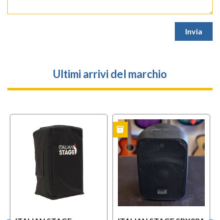
Ultimi arrivi del marchio
inventory
USATO