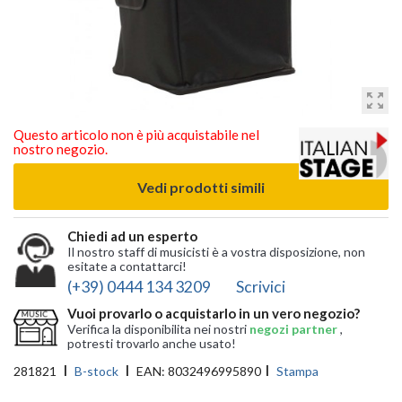
zoom_out_map
Questo articolo non è più acquistabile nel
nostro negozio.
Vedi prodotti simili
Chiedi ad un esperto
Il nostro staff di musicisti è a vostra disposizione, non
esitate a contattarci!
(+39) 0444 134 3209
Scrivici
Vuoi provarlo o acquistarlo in un vero negozio?
Verifica la disponibilita nei nostri
negozi partner
,
potresti trovarlo anche usato!
281821
B-stock
EAN:
8032496995890
Stampa