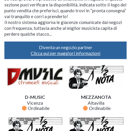
sezione puoi verificare la disponibilità, indicata sotto il logo del
punto vendita che preferisci, quando trovi in “pronta consegna”
vai tranquillo e corri a prenderlo!
Il nostro sistema aggiorna le giacenze comunicate dai negozi
con frequenza, tuttavia anche al miglior musicista capita di
perdere qualche stacco...
Diventa un negozio partner
Clicca qui per maggiori informazioni
D-MUSIC
MEZZANOTA
Vicenza
Altavilla
fiber_manual_record
fiber_manual_record
Ordinabile
Ordinabile