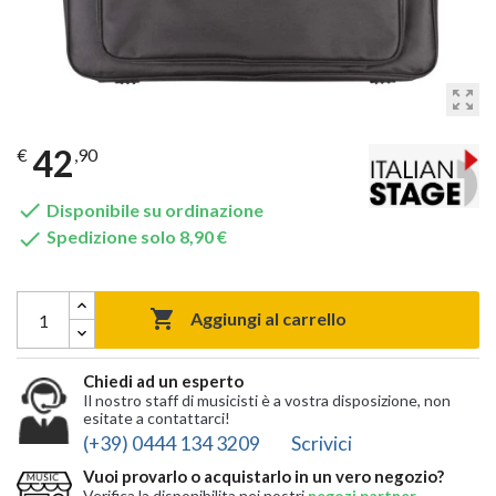
zoom_out_map
42
€
,90

Disponibile su ordinazione

Spedizione solo 8,90 €

Aggiungi al carrello
Chiedi ad un esperto
Il nostro staff di musicisti è a vostra disposizione, non
esitate a contattarci!
(+39) 0444 134 3209
Scrivici
Vuoi provarlo o acquistarlo in un vero negozio?
Verifica la disponibilita nei nostri
negozi partner
,