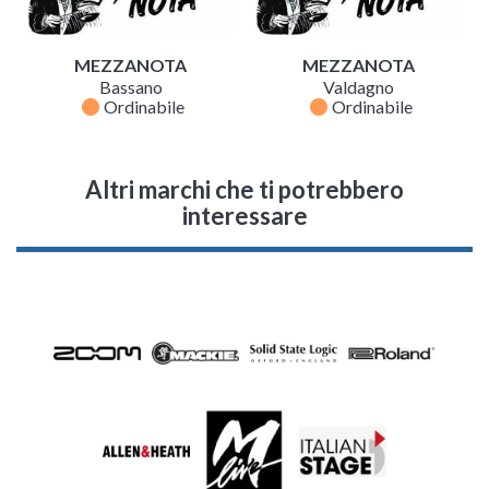
MEZZANOTA
MEZZANOTA
Bassano
Valdagno
fiber_manual_record
fiber_manual_record
Ordinabile
Ordinabile
Altri marchi che ti potrebbero
interessare