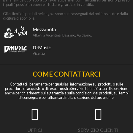
Banana Music collabora con svariati partner commerciali sul territorio, presso
i quali è possibile reperire e testare gli articoli in vendita.
Gli articoli disponibili nei negozi sono contrassegnati dal bollino verde e dalla
dicitura disponibile.
COME CONTATTARCI
Contattaci liberamente per qualsiasi informazione sui prodotti, o sulle
procedure di acquisto o di reso. Il nostro Servizio Clienti è a tua disposizione
anche per chiarimenti sulla garanzia e sulle condizioni dei prodotti, sui tempi
di consegna e per affiancarti nella creazione del tuo ordine.
UFFICI
SERVIZIO CLIENTI