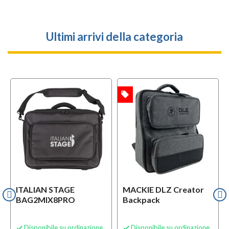
Ultimi arrivi della categoria
local_offer
OFFERTA
ITALIAN STAGE
MACKIE DLZ Creator
BAG2MIX8PRO
Backpack
Disponibile su ordinazione
Disponibile su ordinazione

