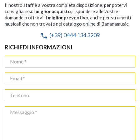
Il nostro staff è a vostra completa disposizione, per potervi
consigliare sul
miglior acquisto
, rispondere alle vostre
domande o offrirvi il
miglior preventivo
, anche per strumenti
musicali che non trovate nel catalogo online di Bananamusic.
(+39) 0444 134 3209
phone
RICHIEDI INFORMAZIONI