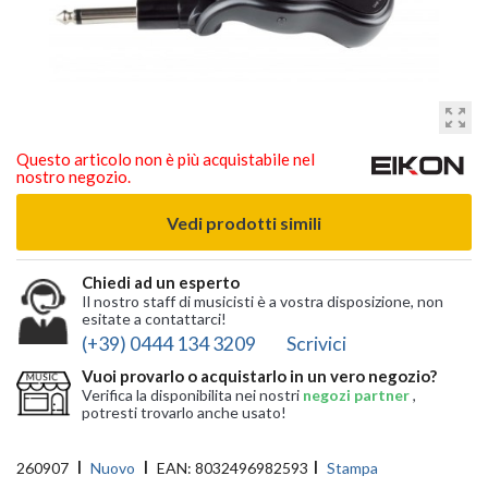
zoom_out_map
Questo articolo non è più acquistabile nel
nostro negozio.
Vedi prodotti simili
Chiedi ad un esperto
Il nostro staff di musicisti è a vostra disposizione, non
esitate a contattarci!
(+39) 0444 134 3209
Scrivici
Vuoi provarlo o acquistarlo in un vero negozio?
Verifica la disponibilita nei nostri
negozi partner
,
potresti trovarlo anche usato!
260907
Nuovo
EAN:
8032496982593
Stampa