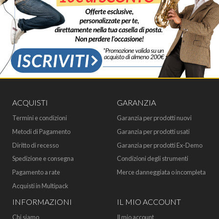
ACQUISTI
GARANZIA
Termini e condizioni
Garanzia per prodotti nuovi
Metodi di Pagamento
Garanzia per prodotti usati
Diritto di recesso
Garanzia per prodotti Ex-Demo
Spedizione e consegna
Condizioni degli strumenti
Pagamento a rate
Merce danneggiata o incompleta
Acquisti in Multipack
INFORMAZIONI
IL MIO ACCOUNT
Chi siamo
Il mio account