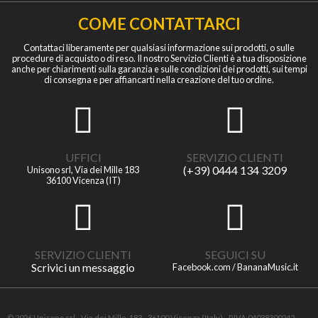
COME CONTATTARCI
Contattaci liberamente per qualsiasi informazione sui prodotti, o sulle
procedure di acquisto o di reso. Il nostro Servizio Clienti è a tua disposizione
anche per chiarimenti sulla garanzia e sulle condizioni dei prodotti, sui tempi
di consegna e per affiancarti nella creazione del tuo ordine.
UFFICI
SERVIZIO CLIENTI
(+39) 0444 134 3209
Unisono srl, Via dei Mille 183
36100 Vicenza (IT)
SERVIZIO CLIENTI
SEGUICI SU
Scrivici un messaggio
Facebook.com / BananaMusic.it
© 2026 Unisono srl - Via dei Mille, 183 - 36100 Vicenza (Italy) - P.IVA 04038300242 -