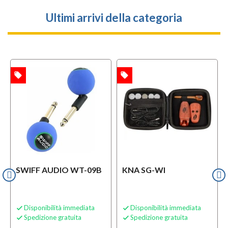
Ultimi arrivi della categoria
local_offer
local_offer
l
TA
OFFERTA
OFFERTA
SWIFF AUDIO WT-09B
KNA SG-WI
Disponibilità immediata
Disponibilità immediata


Spedizione gratuita
Spedizione gratuita

