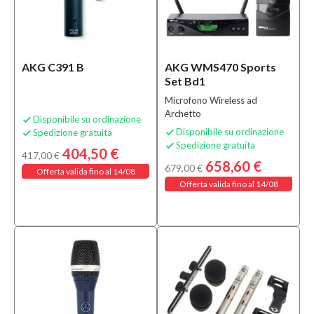
AKG C391 B
AKG WMS470 Sports
Set Bd1
Microfono Wireless ad
Archetto
Disponibile su ordinazione

Disponibile su ordinazione
Spedizione gratuita


Spedizione gratuita

404,50 €
417,00 €
658,60 €
679,00 €
Offerta valida fino al 14/08
Offerta valida fino al 14/08