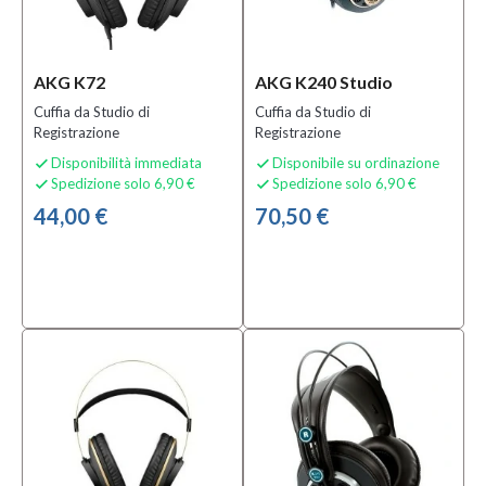
Mezzanota
| Valdagno
(1)
AKG K72
AKG K240 Studio
Cuffia da Studio di
Cuffia da Studio di
Categoria
Registrazione
Registrazione
Accessori
Disponibilità immediata
Disponibile su ordinazione


e Ricambi
Spedizione solo 6,90 €
Spedizione solo 6,90 €


per
44,00 €
70,50 €
Cuffie
(3)
Accessori
per
Microfoni
(6)
Altri
Tipi
di
Cavi
(1)
MOSTRA
TUTTI