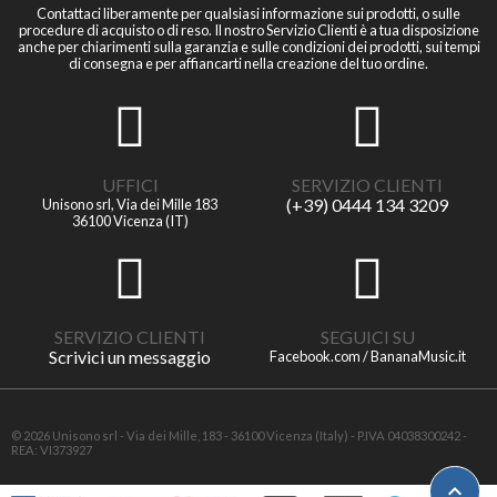
Contattaci liberamente per qualsiasi informazione sui prodotti, o sulle
procedure di acquisto o di reso. Il nostro Servizio Clienti è a tua disposizione
anche per chiarimenti sulla garanzia e sulle condizioni dei prodotti, sui tempi
di consegna e per affiancarti nella creazione del tuo ordine.
UFFICI
SERVIZIO CLIENTI
(+39) 0444 134 3209
Unisono srl, Via dei Mille 183
36100 Vicenza (IT)
SERVIZIO CLIENTI
SEGUICI SU
Scrivici un messaggio
Facebook.com / BananaMusic.it
© 2026 Unisono srl - Via dei Mille, 183 - 36100 Vicenza (Italy) - P.IVA 04038300242 -
REA: VI373927
