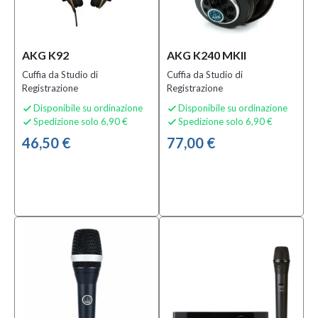
Sottocategoria
AKG K92
AKG K240 MKII
Accessori
per
Cuffia da Studio di
Cuffia da Studio di
Sistemi
Registrazione
Registrazione
Wireless
Disponibile su ordinazione
Disponibile su ordinazione


(6)
Spedizione solo 6,90 €
Spedizione solo 6,90 €


Altri
46,50 €
77,00 €
Accessori
per
Microfoni
(3)
Antivento
e Griglie
per
Microfoni
(1)
MOSTRA
TUTTI