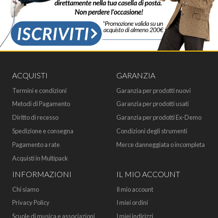
ACQUISTI
GARANZIA
Termini e condizioni
Garanzia per prodotti nuovi
Metodi di Pagamento
Garanzia per prodotti usati
Diritto di recesso
Garanzia per prodotti Ex-Demo
Spedizione e consegna
Condizioni degli strumenti
Pagamento a rate
Merce danneggiata o incompleta
Acquisti in Multipack
INFORMAZIONI
IL MIO ACCOUNT
Chi siamo
Il mio account
Privacy Policy
I miei ordini
Scuole di musica e associazioni
I miei indirizzi