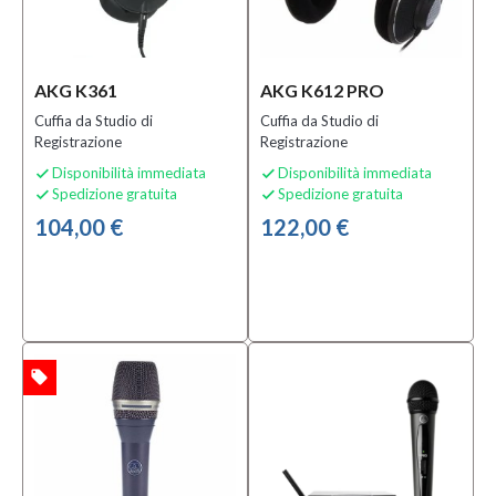
(7)
Solo
prodotti
AKG K361
AKG K612 PRO
disponibili
Cuffia da Studio di
Cuffia da Studio di
Registrazione
Si
Registrazione
(53)
Disponibilità immediata
Disponibilità immediata


Spedizione gratuita
Spedizione gratuita


104,00 €
122,00 €
Speciali
Bananamusic
Novità
(3)
local_offer
TA