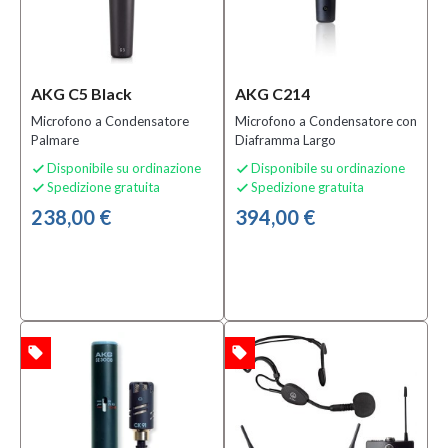
AKG C5 Black
AKG C214
Microfono a Condensatore
Microfono a Condensatore con
Palmare
Diaframma Largo
Disponibile su ordinazione
Disponibile su ordinazione


Spedizione gratuita
Spedizione gratuita


238,00 €
394,00 €
local_offer
local_offer
TA
OFFERTA