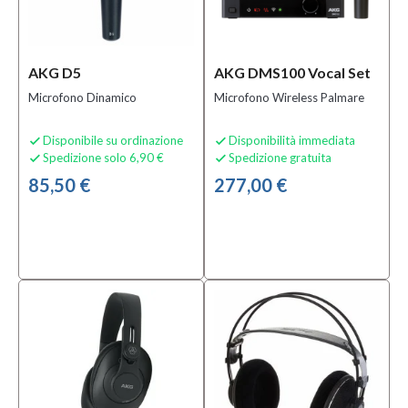
Condizione
Nuovo
(154)
AKG D5
AKG DMS100 Vocal Set
B-
Microfono Dinamico
Microfono Wireless Palmare
stock
(1)
Disponibile su ordinazione
Disponibilità immediata


Spedizione solo 6,90 €
Spedizione gratuita


Prezzo
85,50 €
277,00 €
15,00 €
-
2.025,00 €
Solo
prodotti
In
offerta
Si