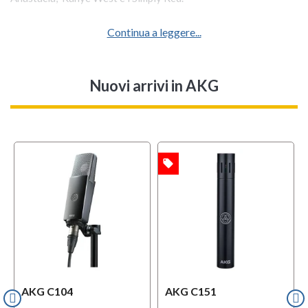
Continua a leggere...
Nuovi arrivi
in AKG
local_offer
OFFERTA
AKG C104
AKG C151