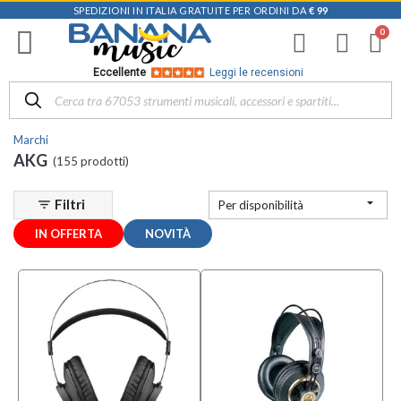
SPEDIZIONI IN ITALIA GRATUITE PER ORDINI DA
€ 99
Filtra
i
risultati
×
Eccellente
Leggi le recensioni
Disponibile
in
Marchi
Negozio
AKG
(155 prodotti)
D-
Music |

Filtri
filter_list
Per disponibilità
Vicenza
(11)
IN OFFERTA
NOVITÀ
Mezzanota
| Altavilla
Vicentina
(4)
Mezzanota
| Bassano
del Grappa
(4)