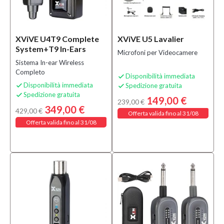
(2)
Accordatori
a Pedale
(1)
XViVE U4T9 Complete
XViVE U5 Lavalier
Alimentatori
System+T9 In-Ears
Multipli e
Microfoni per Videocamere
Stabilizzati
Sistema In-ear Wireless
(1)
Completo
Disponibilità immediata

Disponibilità immediata
Spedizione gratuita


MOSTRA
Spedizione gratuita

TUTTI
149,00 €
239,00 €
349,00 €
429,00 €
Offerta valida fino al 31/08
Condizione
Offerta valida fino al 31/08
Nuovo
(76)
Prezzo
0,00 €
-
630,00 €