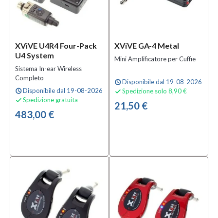
XViVE U4R4 Four-Pack
XViVE GA-4 Metal
U4 System
Mini Amplificatore per Cuffie
Sistema In-ear Wireless
Completo
Disponibile dal 19-08-2026
schedule
Disponibile dal 19-08-2026
Spedizione solo 8,90 €
schedule

Spedizione gratuita

21,50 €
483,00 €