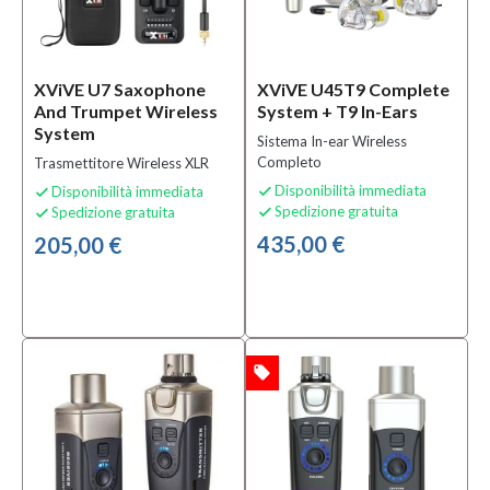
XViVE U7 Saxophone
XViVE U45T9 Complete
And Trumpet Wireless
System + T9 In-Ears
System
Sistema In-ear Wireless
Completo
Trasmettitore Wireless XLR
Disponibilità immediata
Disponibilità immediata


Spedizione gratuita
Spedizione gratuita


435,00 €
205,00 €
local_offer
OFFERTA