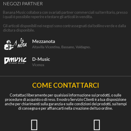
NEGOZI PARTNER
Banana Music collabora con svariati partner commerciali sul territorio, presso
i quali è possibile reperire e testare gli articoli in vendita.
Gli articoli disponibili nei negozi sono contrassegnati dal bollino verde e dalla
dicitura disponibile.
COME CONTATTARCI
Contattaci liberamente per qualsiasi informazione sui prodotti, o sulle
procedure di acquisto o di reso. Il nostro Servizio Clienti è a tua disposizione
anche per chiarimenti sulla garanzia e sulle condizioni dei prodotti, sui tempi
di consegna e per affiancarti nella creazione del tuo ordine.