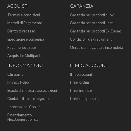
ACQUISTI
GARANZIA
Termini e condizioni
Garanzia per prodotti nuovi
Metodi di Pagamento
Garanzia per prodotti usati
Diritto di recesso
Garanzia per prodotti Ex-Demo
Spedizione e consegna
Condizioni degli strumenti
Pagamento a rate
Merce danneggiata o incompleta
Acquisti in Multipack
INFORMAZIONI
IL MIO ACCOUNT
Chi siamo
Il mio account
Privacy Policy
I miei ordini
Scuole di musica e associazioni
I miei indirizzi
Contatta il nostro negozio
I miei dati personali
Impostazioni Cookie
Finanziamento
NextGenerationEU