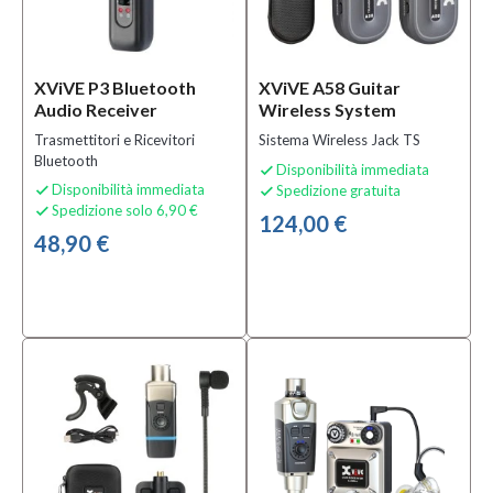
Solo
prodotti
XViVE P3 Bluetooth
XViVE A58 Guitar
In
Audio Receiver
Wireless System
offerta
Trasmettitori e Ricevitori
Sistema Wireless Jack TS
Si
Bluetooth
Disponibilità immediata

(8)
Disponibilità immediata
Spedizione gratuita


Spedizione solo 6,90 €

124,00 €
Solo
48,90 €
prodotti
disponibili
Si
(14)
Speciali
Bananamusic
Novità
(6)