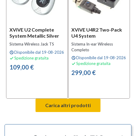
XViVE U2 Complete
XViVE U4R2 Two-Pack
System Metallic Silver
U4 System
Sistema Wireless Jack TS
Sistema In-ear Wireless
Completo
Disponibile dal 19-08-2026
schedule
Disponibile dal 19-08-2026
Spedizione gratuita
schedule

Spedizione gratuita

109,00 €
299,00 €
Carica altri prodotti