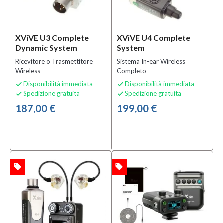
Categoria
Accessori
XViVE U3 Complete
XViVE U4 Complete
per Cavi
Dynamic System
System
(2)
Ricevitore o Trasmettitore
Sistema In-ear Wireless
Accessori
Wireless
Completo
per
Disponibilità immediata
Disponibilità immediata


Microfoni
Spedizione gratuita
Spedizione gratuita


(1)
187,00 €
199,00 €
Accordatori
(1)
MOSTRA
TUTTI
local_offer
local_offer
TA
OFFERTA
Sottocategoria
Accessori
per
Sistemi
Wireless