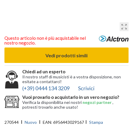
zoom_out_map
Questo articolo non è più acquistabile nel
nostro negozio.
Vedi prodotti simili
Chiedi ad un esperto
Il nostro staff di musicisti è a vostra disposizione, non
esitate a contattarci!
(+39) 0444 134 3209
Scrivici
Vuoi provarlo o acquistarlo in un vero negozio?
Verifica la disponibilita nei nostri
negozi partner
,
potresti trovarlo anche usato!
270544
Nuovo
EAN:
6956443029167
Stampa