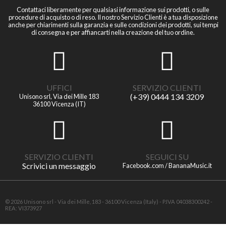
Contattaci liberamente per qualsiasi informazione sui prodotti, o sulle
procedure di acquisto o di reso. Il nostro Servizio Clienti è a tua disposizione
anche per chiarimenti sulla garanzia e sulle condizioni dei prodotti, sui tempi
di consegna e per affiancarti nella creazione del tuo ordine.
UFFICI
SERVIZIO CLIENTI
(+39) 0444 134 3209
Unisono srl, Via dei Mille 183
36100 Vicenza (IT)
SERVIZIO CLIENTI
SEGUICI SU
Scrivici un messaggio
Facebook.com / BananaMusic.it
© 2026 Unisono srl - Via dei Mille, 183 - 36100 Vicenza (Italy) - P.IVA 04038300242 -
REA: VI373927