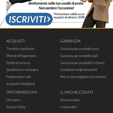
ACQUISTI
GARANZIA
Termini e condizioni
Garanzia per prodotti nuovi
Metodi di Pagamento
Garanzia per prodotti usati
Diritto di recesso
Garanzia per prodotti Ex-Demo
Spedizione e consegna
Condizioni degli strumenti
Pagamento a rate
Merce danneggiata o incompleta
Acquisti in Multipack
INFORMAZIONI
IL MIO ACCOUNT
Chi siamo
Il mio account
Privacy Policy
I miei ordini