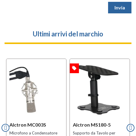
Ultimi arrivi del marchio
local_offer
OFFERTA
Alctron MC003S
Alctron MS180-5
Microfono a Condensatore
Supporto da Tavolo per