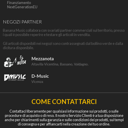
Finanziamento
NextGenerationEU
NEGOZI PARTNER
Banana Music collabora con svariati partner commerciali sul territorio, presso
i quali è possibile reperire e testare gli articoli in vendita.
Gli articoli disponibili nei negozi sono contrassegnati dal bollino verde e dalla
dicitura disponibile.
COME CONTATTARCI
Contattaci liberamente per qualsiasi informazione sui prodotti, o sulle
procedure di acquisto o di reso. Il nostro Servizio Clienti è a tua disposizione
anche per chiarimenti sulla garanzia e sulle condizioni dei prodotti, sui tempi
di consegna e per affiancarti nella creazione del tuo ordine.