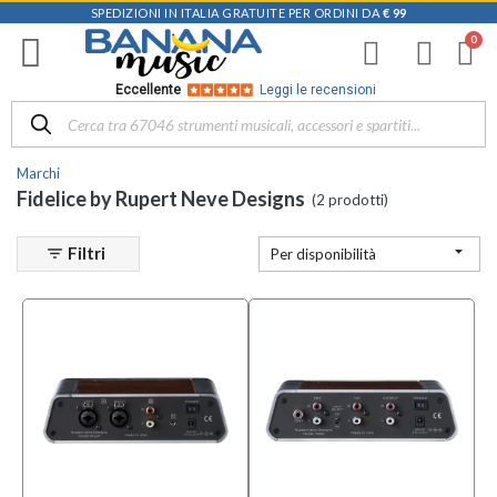
SPEDIZIONI IN ITALIA GRATUITE PER ORDINI DA
€ 99
Filtra
i
risultati
×
Eccellente
Leggi le recensioni
Categoria
Marchi
Amplificatori
Fidelice by Rupert Neve Designs
(2 prodotti)
per Cuffie
(1)

Effetti e
Filtri
filter_list
Per disponibilità
Processori
di Segnale
(1)
Sottocategoria
Preamplificatori
da Studio
(1)