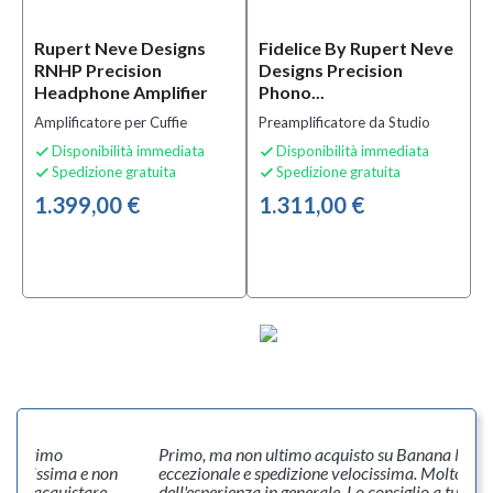
Condizione
Nuovo
Rupert Neve Designs
Fidelice By Rupert Neve
(2)
RNHP Precision
Designs Precision
Headphone Amplifier
Phono...
Amplificatore per Cuffie
Preamplificatore da Studio
Prezzo
Disponibilità immediata
Disponibilità immediata


Spedizione gratuita
Spedizione gratuita


1.305,00 €
1.399,00 €
1.311,00 €
-
1.410,00 €
 un ottimo
Primo, ma non ultimo acquisto su Banana Music
curatissima e non
eccezionale e spedizione velocissima. Molto sod
ò ad acquistare
dell'esperienza in generale. Lo consiglio a tutti