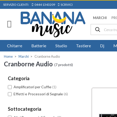
SERVIZIO CLIENTI:
0444 1343209
SCRIVICI
MARCHI
PR
Chitarre
Batterie
Studio
Tastiere
Dj
M
Home
Marchi
Cranborne Audio
Cranborne Audio
(7 prodotti)
Categoria
Amplificatori per Cuffie
(1)
Effetti e Processori di Segnale
(6)
Sottocategoria