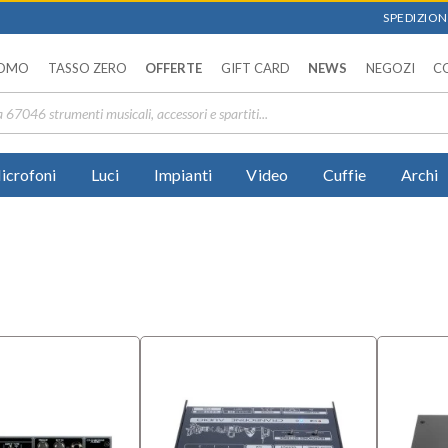
SPEDIZIONI
OMO
TASSO ZERO
OFFERTE
GIFT CARD
NEWS
NEGOZI
C
icrofoni
Luci
Impianti
Video
Cuffie
Archi