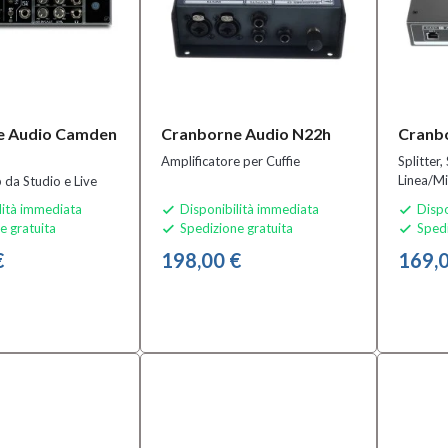
e Audio Camden
Cranborne Audio N22h
Cranb
Amplificatore per Cuffie
Splitter
Linea/Mi
 da Studio e Live
lità immediata
Disponibilità immediata
Dispo


e gratuita
Spedizione gratuita
Spedi


€
198,00 €
169,0