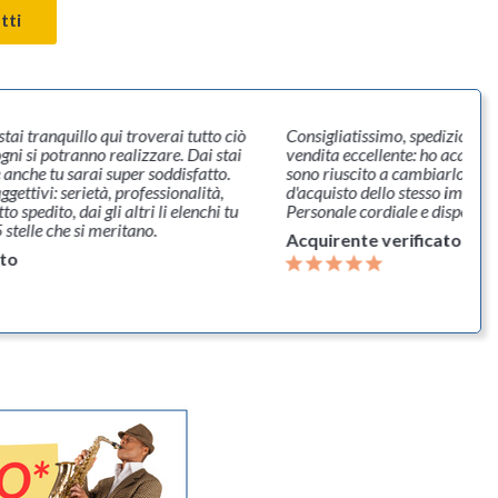
tti
tai tranquillo qui troverai tutto ciò
Consigliatissimo, spedizione v
ogni si potranno realizzare. Dai stai
vendita eccellente: ho acquist
 anche tu sarai super soddisfatto.
sono riuscito a cambiarlo grazi
aggettivi: serietà, professionalità,
d'acquisto dello stesso importo 
 spedito, dai gli altri li elenchi tu
Personale cordiale e disponibil
 stelle che si meritano.
Acquirente verificato
ato