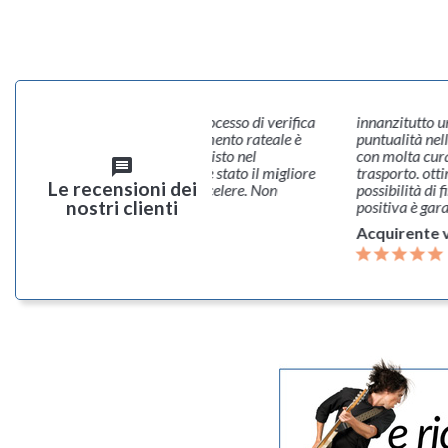
enza estremamente positiva, il processo di verifica
innanzitutto u
ente per l’autorizzazione al pagamento rateale è
puntualità nel
semplice e veloce, così come l’acquisto nel
con molta cura
message
so. Il prezzo dell’articolo scelto è stato il migliore
trasporto. otti
Le recensioni dei
colazione per distacco, spedizione celere. Non
possibilità di 
nostri clienti
evo sinceramente questo sito...
positiva è gara
rente verificato
Acquirente v