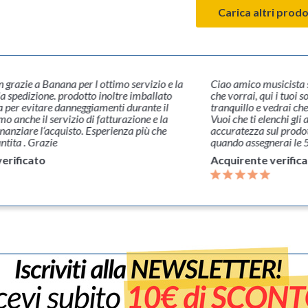
Carica altri prodo
n grazie a Banana per l ottimo servizio e la
Ciao amico musicista s
la spedizione. prodotto inoltre imballato
che vorrai, qui i tuoi s
 per evitare danneggiamenti durante il
tranquillo e vedrai che
mo anche il servizio di fatturazione e la
Vuoi che ti elenchi gli 
finanziare l‘acquisto. Esperienza più che
accuratezza sul prodotto
ntita . Grazie
quando assegnerai le 5
erificato
Acquirente verific