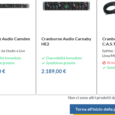
e Audio Camden
Cranborne Audio Carnaby
Cranb
HE2
C.A.S.
 da Studio e Live
Splitter
Linea/Mi
lità immediata
Disponibilità immediata

Al mo
e gratuita
Spedizione gratuita


Spedi

0 €
2.189,00 €
Non ci sono altri prodotti d
Torna all'inizio della