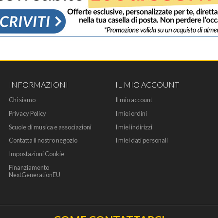
INFORMAZIONI
IL MIO ACCOUNT
Chi siamo
Il mio account
Privacy Policy
I miei ordini
Scuole di musica e associazioni
I miei indirizzi
Contatta il nostro negozio
I miei dati personali
Impostazioni Cookie
Finanziamento
NextGenerationEU