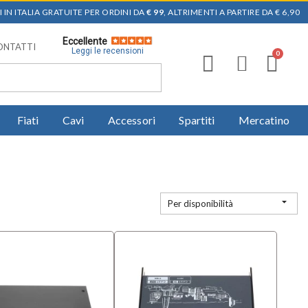
 IN ITALIA GRATUITE PER ORDINI DA
€ 99
, ALTRIMENTI A PARTIRE DA € 6,90
Eccellente
ONTATTI
Leggi le recensioni
Fiati
Cavi
Accessori
Spartiti
Mercatino

Per disponibilità