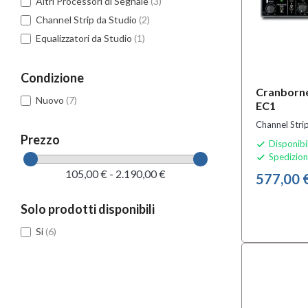
Altri Processori di Segnale
(3)
Channel Strip da Studio
(2)
Equalizzatori da Studio
(1)
Condizione
Cranborn
Nuovo
(7)
EC1
Channel Strip
Prezzo
Disponibi

Spedizion

105,00 € - 2.190,00 €
577,00 
Solo prodotti disponibili
Si
(6)