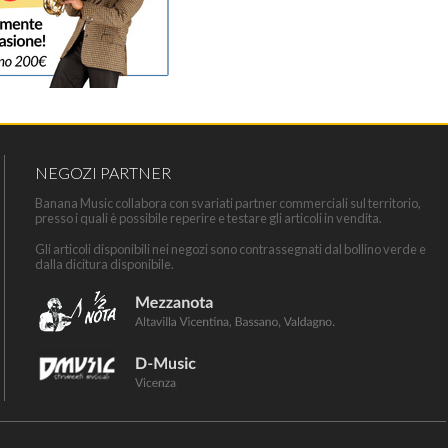
NEGOZI PARTNER
Banana Music collabora con svariati partner commerciali sul territorio,
presso i quali è possibile reperire e testare gli articoli in vendita.
Gli articoli disponibili nei negozi sono contrassegnati dal bollino verde e
dalla dicitura disponibile.