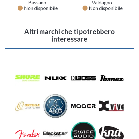
Bassano
Valdagno
fiber_manual_record
fiber_manual_record
Non disponibile
Non disponibile
Altri marchi che ti potrebbero
interessare