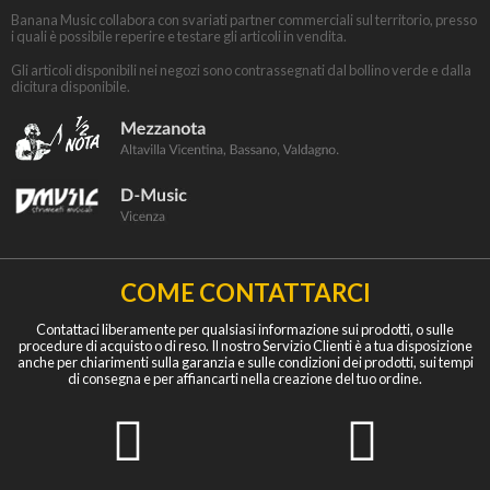
Banana Music collabora con svariati partner commerciali sul territorio, presso
i quali è possibile reperire e testare gli articoli in vendita.
Gli articoli disponibili nei negozi sono contrassegnati dal bollino verde e dalla
dicitura disponibile.
COME CONTATTARCI
Contattaci liberamente per qualsiasi informazione sui prodotti, o sulle
procedure di acquisto o di reso. Il nostro Servizio Clienti è a tua disposizione
anche per chiarimenti sulla garanzia e sulle condizioni dei prodotti, sui tempi
di consegna e per affiancarti nella creazione del tuo ordine.