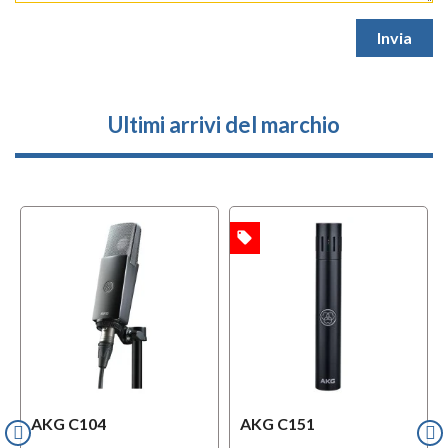
Ultimi arrivi del marchio
local_offer
OFFERTA
AKG C104
AKG C151