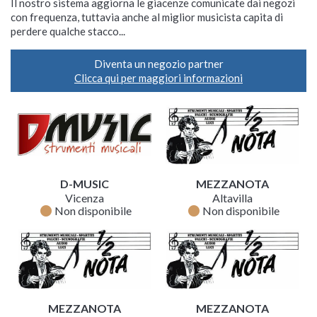
Il nostro sistema aggiorna le giacenze comunicate dai negozi
con frequenza, tuttavia anche al miglior musicista capita di
perdere qualche stacco...
Diventa un negozio partner
Clicca qui per maggiori informazioni
D-MUSIC
MEZZANOTA
Vicenza
Altavilla
fiber_manual_record
fiber_manual_record
Non disponibile
Non disponibile
MEZZANOTA
MEZZANOTA