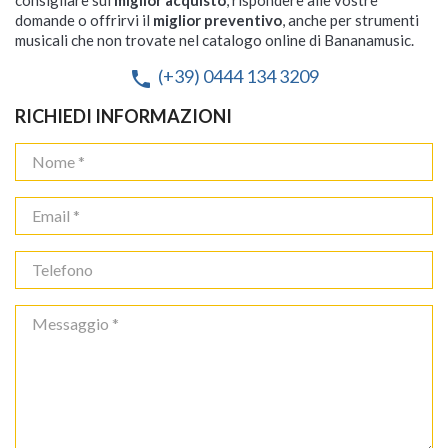
consigliare sul
miglior acquisto
, rispondere alle vostre
domande o offrirvi il
miglior preventivo
, anche per strumenti
musicali che non trovate nel catalogo online di Bananamusic.
(+39) 0444 134 3209
phone
RICHIEDI INFORMAZIONI