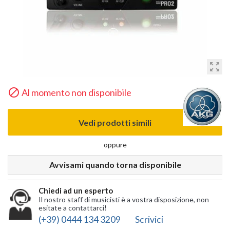
zoom_out_map

Al momento non disponibile
Vedi prodotti simili
oppure
Avvisami quando torna disponibile
Chiedi ad un esperto
Il nostro staff di musicisti è a vostra disposizione, non
esitate a contattarci!
(+39) 0444 134 3209
Scrivici