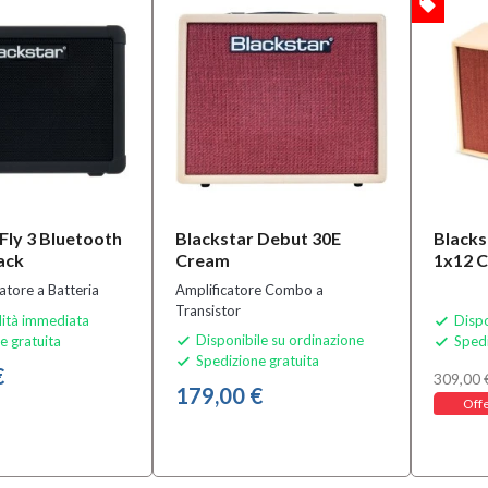
local_offer
OFFERTA
Fly 3 Bluetooth
Blackstar Debut 30E
Blacks
ack
Cream
1x12 
atore a Batteria
Amplificatore Combo a
Transistor
lità immediata
Dispo

Disponibile su ordinazione
e gratuita
Spedi


Spedizione gratuita

€
309,00 
179,00 €
Offe