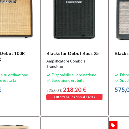
 Debut 100R
Blackstar Debut Bass 25
Blacks
k
Amplificatore Combo a
Transistor
le su ordinazione
Disponibile su ordinazione
Dispo


e gratuita
Spedizione gratuita
Spedi


€
218,20 €
575,0
225,00 €
Offerta valida fino al 14/08
local_offer
OFFERTA