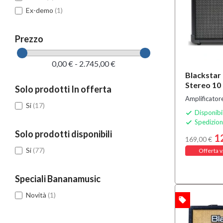
Ex-demo
(1)
Prezzo
0,00 € - 2.745,00 €
Blackstar
Stereo 10
Solo prodotti In offerta
Amplificator
Si
(17)
Disponibi

Spedizion

Solo prodotti disponibili
1
169,00 €
Si
(77)
Offerta v
Speciali Bananamusic
Novità
(1)
local_offer
OFFERTA