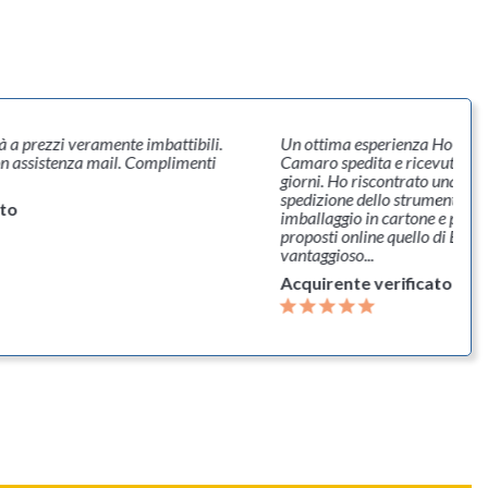
tà a prezzi veramente imbattibili.
Un ottima esperienza Ho acqu
n assistenza mail. Complimenti
Camaro spedita e ricevuta in 
giorni. Ho riscontrato una gr
spedizione dello strumento co
ato
imballaggio in cartone e pluriba
proposti online quello di Bana
vantaggioso...
Acquirente verificato