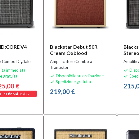
 ID:CORE V4
Blackstar Debut 50R
Blacks
Cream Oxblood
Stereo
e Combo Digitale
Amplificatore Combo a
Amplific
Transistor
lità immediata
Dispo

Disponibile su ordinazione
e gratuita
Spedi


Spedizione gratuita

25,00 €
215,0
219,00 €
alida fino al 31/08