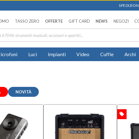
SPEDIZIONI
OMO
TASSO ZERO
OFFERTE
GIFT CARD
NEWS
NEGOZI
C
icrofoni
Luci
Impianti
Video
Cuffie
Archi
A
NOVITÀ
local_offer
OFFERTA