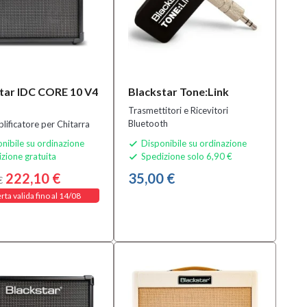
tar IDC CORE 10 V4
Blackstar Tone:Link
Trasmettitori e Ricevitori
Bluetooth
lificatore per Chitarra
nibile su ordinazione
Disponibile su ordinazione

zione gratuita
Spedizione solo 6,90 €

222,10 €
35,00 €
€
rta valida fino al 14/08