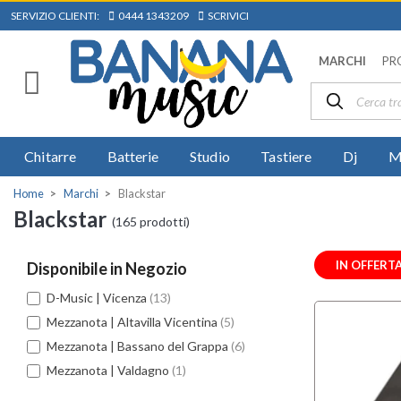
SERVIZIO CLIENTI:
0444 1343209
SCRIVICI
MARCHI
PR
Chitarre
Batterie
Studio
Tastiere
Dj
M
Home
Marchi
Blackstar
Blackstar
(165 prodotti)
IN OFFERT
Disponibile in Negozio
D-Music | Vicenza
(13)
Mezzanota | Altavilla Vicentina
(5)
Mezzanota | Bassano del Grappa
(6)
Mezzanota | Valdagno
(1)