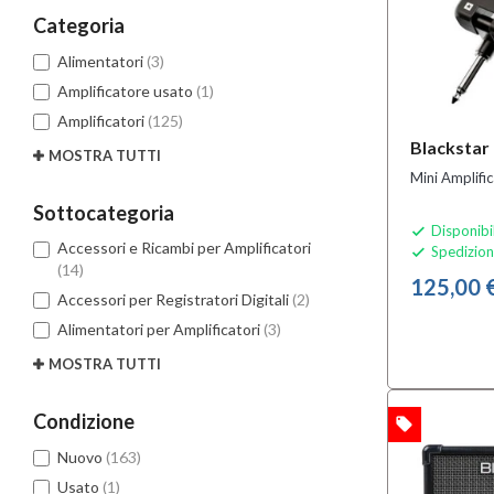
Categoria
Alimentatori
(3)
Amplificatore usato
(1)
Amplificatori
(125)
Blacksta
MOSTRA TUTTI
Mini Amplific
Sottocategoria
Disponibi

Accessori e Ricambi per Amplificatori
Spedizion

(14)
125,00 
Accessori per Registratori Digitali
(2)
Alimentatori per Amplificatori
(3)
MOSTRA TUTTI
Condizione
local_offer
OFFERTA
Nuovo
(163)
Usato
(1)