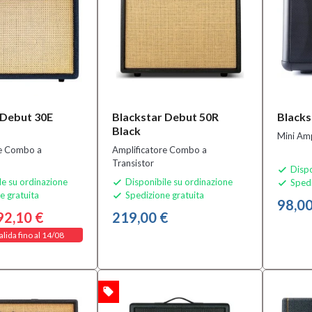
 Debut 30E
Blackstar Debut 50R
Blacks
Black
Mini Amp
re Combo a
Amplificatore Combo a
Transistor
Dispo

le su ordinazione
Disponibile su ordinazione
Spedi


e gratuita
Spedizione gratuita

98,00
92,10 €
219,00 €
alida fino al 14/08
local_offer
OFFERTA