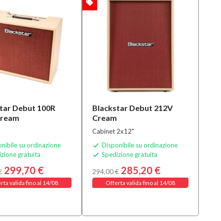
local_offer
OFFERTA
tar Debut 100R
Blackstar Debut 212V
Cream
Cream
Cabinet 2x12"
nibile su ordinazione
Disponibile su ordinazione

zione gratuita
Spedizione gratuita

299,70 €
285,20 €
€
294,00 €
rta valida fino al 14/08
Offerta valida fino al 14/08