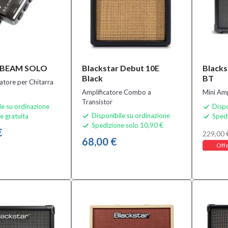
r BEAM SOLO
Blackstar Debut 10E
Blacks
Black
BT
atore per Chitarra
Amplificatore Combo a
Mini Amp
Transistor
le su ordinazione
Dispo

Disponibile su ordinazione
e gratuita
Spedi


Spedizione solo 10,90 €

€
229,00 
68,00 €
Offe