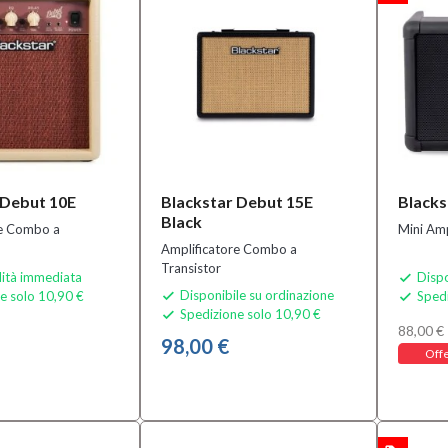
 Debut 10E
Blackstar Debut 15E
Blacks
Black
re Combo a
Mini Amp
Amplificatore Combo a
Transistor
lità immediata
Dispo

Disponibile su ordinazione
e solo 10,90 €
Spedi


Spedizione solo 10,90 €

88,00 €
98,00 €
Offe