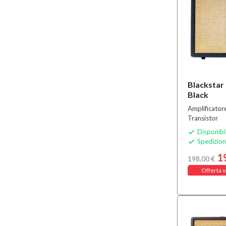
Blackstar
Black
Amplificato
Transistor
Disponibi

Spedizion

1
198,00 €
Offerta v