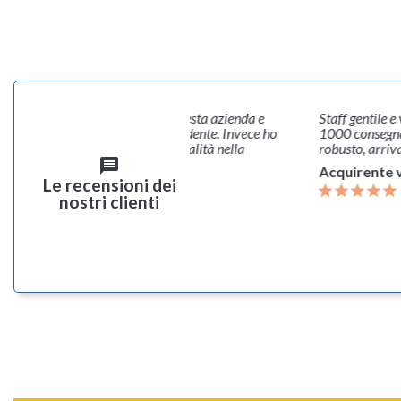
 prima volta che mi servivo da questa azienda e
Staff gentile e
tte le prime volte ero un po' diffidente. Invece ho
1000 consegnat
 professionalità, cortesia e puntualità nella
robusto, arriv
ione. Grazie
message
Acquirente v
Le recensioni dei
rente verificato
nostri clienti