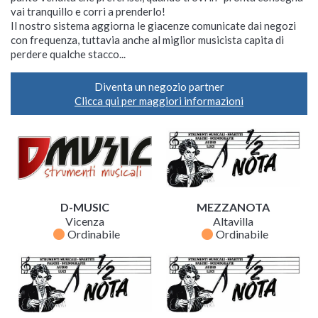
vai tranquillo e corri a prenderlo!
Il nostro sistema aggiorna le giacenze comunicate dai negozi
con frequenza, tuttavia anche al miglior musicista capita di
perdere qualche stacco...
Diventa un negozio partner
Clicca qui per maggiori informazioni
D-MUSIC
MEZZANOTA
Vicenza
Altavilla
fiber_manual_record
fiber_manual_record
Ordinabile
Ordinabile