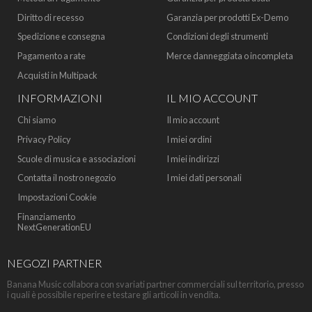
Diritto di recesso
Garanzia per prodotti Ex-Demo
Spedizione e consegna
Condizioni degli strumenti
Pagamento a rate
Merce danneggiata o incompleta
Acquisti in Multipack
INFORMAZIONI
IL MIO ACCOUNT
Chi siamo
Il mio account
Privacy Policy
I miei ordini
Scuole di musica e associazioni
I miei indirizzi
Contatta il nostro negozio
I miei dati personali
Impostazioni Cookie
Finanziamento
NextGenerationEU
NEGOZI PARTNER
Banana Music collabora con svariati partner commerciali sul territorio, presso
i quali è possibile reperire e testare gli articoli in vendita.