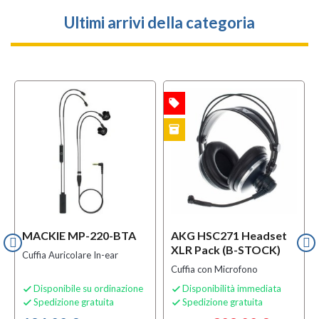
Ultimi arrivi della categoria
local_offer
OFFERTA
inventory
B-STOCK
MACKIE MP-220-BTA
AKG HSC271 Headset
XLR Pack (B-STOCK)
Cuffia Auricolare In-ear
Cuffia con Microfono
Disponibile su ordinazione
Disponibilità immediata


Spedizione gratuita
Spedizione gratuita

