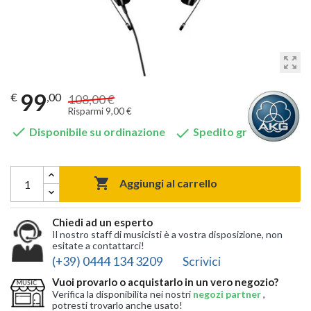
zoom_out_map
99
€
,00
108,00 €
Risparmi 9,00 €


Disponibile su ordinazione
Spedito gratis

Aggiungi al carrello
Chiedi ad un esperto
Il nostro staff di musicisti è a vostra disposizione, non
esitate a contattarci!
(+39) 0444 134 3209
Scrivici
Vuoi provarlo o acquistarlo in un vero negozio?
Verifica la disponibilita nei nostri
negozi partner
,
potresti trovarlo anche usato!