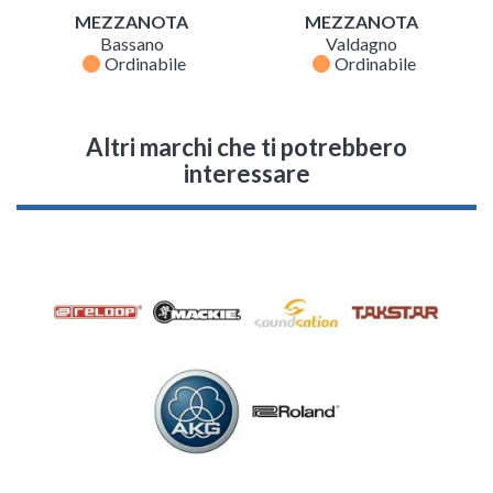
MEZZANOTA
MEZZANOTA
Bassano
Valdagno
fiber_manual_record
fiber_manual_record
Ordinabile
Ordinabile
Altri marchi che ti potrebbero
interessare