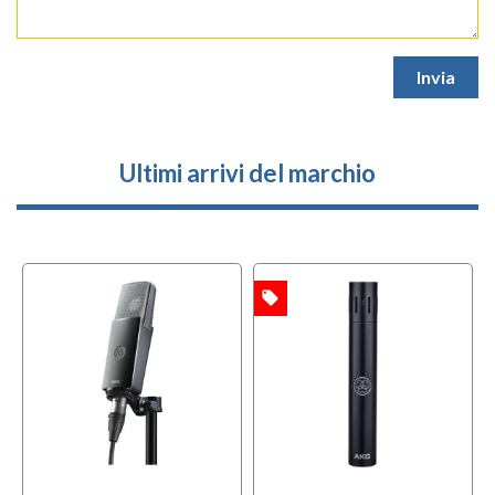
Ultimi arrivi del marchio
local_offer
OFFERTA