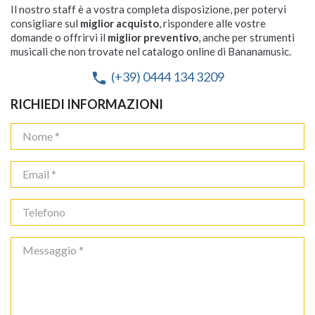
Il nostro staff è a vostra completa disposizione, per potervi
consigliare sul
miglior acquisto
, rispondere alle vostre
domande o offrirvi il
miglior preventivo
, anche per strumenti
musicali che non trovate nel catalogo online di Bananamusic.
(+39) 0444 134 3209
phone
RICHIEDI INFORMAZIONI