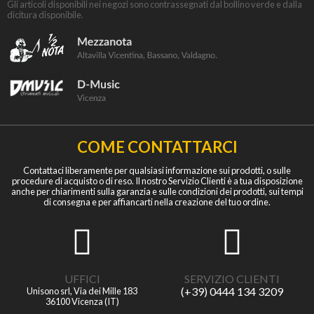
Gli articoli disponibili nei negozi sono contrassegnati dal bollino verde e dalla
dicitura disponibile.
COME CONTATTARCI
Contattaci liberamente per qualsiasi informazione sui prodotti, o sulle
procedure di acquisto o di reso. Il nostro Servizio Clienti è a tua disposizione
anche per chiarimenti sulla garanzia e sulle condizioni dei prodotti, sui tempi
di consegna e per affiancarti nella creazione del tuo ordine.
UFFICI
SERVIZIO CLIENTI
(+39) 0444 134 3209
Unisono srl, Via dei Mille 183
36100 Vicenza (IT)