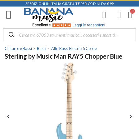
SPEDIZIONI IN ITALIA GRATUITE PER ORDINI DA
€ 99
Eccellente
Leggi le recensioni
Chitarre e Bassi
Bassi
Altri Bassi Elettrici 5 Corde
Sterling by Music Man RAY5 Chopper Blue

