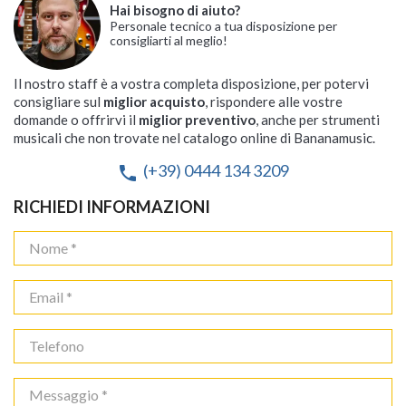
Hai bisogno di aiuto?
Personale tecnico a tua disposizione per
consigliarti al meglio!
Il nostro staff è a vostra completa disposizione, per potervi
consigliare sul
miglior acquisto
, rispondere alle vostre
domande o offrirvi il
miglior preventivo
, anche per strumenti
musicali che non trovate nel catalogo online di Bananamusic.
(+39) 0444 134 3209
phone
RICHIEDI INFORMAZIONI