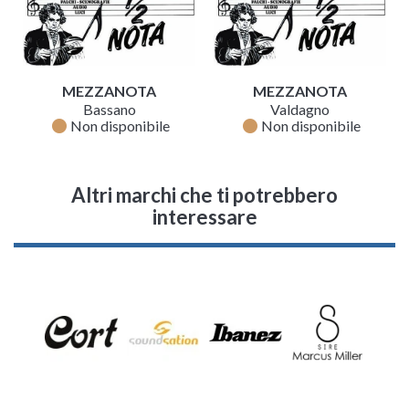
MEZZANOTA
MEZZANOTA
Bassano
Valdagno
fiber_manual_record
fiber_manual_record
Non disponibile
Non disponibile
Altri marchi che ti potrebbero
interessare