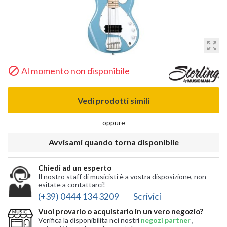
zoom_out_map

Al momento non disponibile
Vedi prodotti simili
oppure
Avvisami quando torna disponibile
Chiedi ad un esperto
Il nostro staff di musicisti è a vostra disposizione, non
esitate a contattarci!
(+39) 0444 134 3209
Scrivici
Vuoi provarlo o acquistarlo in un vero negozio?
Verifica la disponibilita nei nostri
negozi partner
,