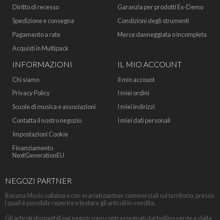
Diritto di recesso
Garanzia per prodotti Ex-Demo
Spedizione e consegna
Condizioni degli strumenti
Pagamento a rate
Merce danneggiata o incompleta
Acquisti in Multipack
INFORMAZIONI
IL MIO ACCOUNT
Chi siamo
Il mio account
Privacy Policy
I miei ordini
Scuole di musica e associazioni
I miei indirizzi
Contatta il nostro negozio
I miei dati personali
Impostazioni Cookie
Finanziamento
NextGenerationEU
NEGOZI PARTNER
Banana Music collabora con svariati partner commerciali sul territorio, presso
i quali è possibile reperire e testare gli articoli in vendita.
Gli articoli disponibili nei negozi sono contrassegnati dal bollino verde e dalla