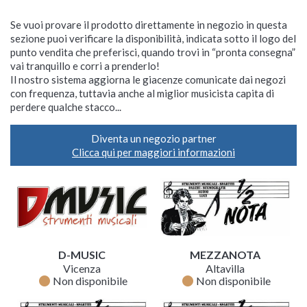
Se vuoi provare il prodotto direttamente in negozio in questa
sezione puoi verificare la disponibilità, indicata sotto il logo del
punto vendita che preferisci, quando trovi in “pronta consegna”
vai tranquillo e corri a prenderlo!
Il nostro sistema aggiorna le giacenze comunicate dai negozi
con frequenza, tuttavia anche al miglior musicista capita di
perdere qualche stacco...
Diventa un negozio partner
Clicca qui per maggiori informazioni
D-MUSIC
MEZZANOTA
Vicenza
Altavilla
fiber_manual_record
fiber_manual_record
Non disponibile
Non disponibile