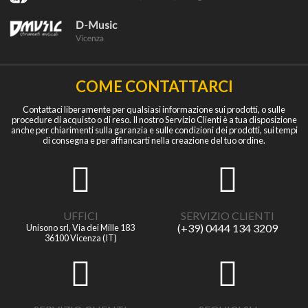
COME CONTATTARCI
Contattaci liberamente per qualsiasi informazione sui prodotti, o sulle
procedure di acquisto o di reso. Il nostro Servizio Clienti è a tua disposizione
anche per chiarimenti sulla garanzia e sulle condizioni dei prodotti, sui tempi
di consegna e per affiancarti nella creazione del tuo ordine.
UFFICI
SERVIZIO CLIENTI
(+39) 0444 134 3209
Unisono srl, Via dei Mille 183
36100 Vicenza (IT)