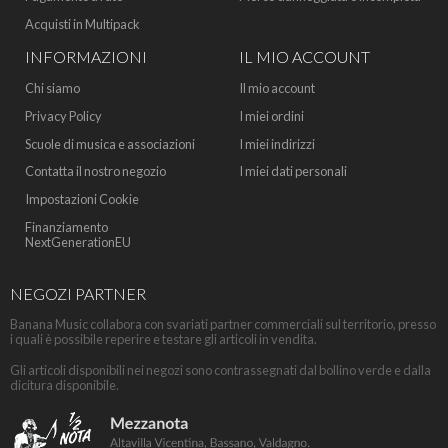
Acquisti in Multipack
INFORMAZIONI
IL MIO ACCOUNT
Chi siamo
Il mio account
Privacy Policy
I miei ordini
Scuole di musica e associazioni
I miei indirizzi
Contatta il nostro negozio
I miei dati personali
Impostazioni Cookie
Finanziamento
NextGenerationEU
NEGOZI PARTNER
Banana Music collabora con svariati partner commerciali sul territorio, presso
i quali è possibile reperire e testare gli articoli in vendita.
Gli articoli disponibili nei negozi sono contrassegnati dal bollino verde e dalla
dicitura disponibile.