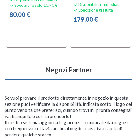
Disponibilità immediata

Spedizione solo 10,90 €

Spedizione gratuita

80,00 €
179,00 €
Negozi Partner
Se vuoi provare il prodotto direttamente in negozio in questa
sezione puoi verificare la disponibilità, indicata sotto il logo del
punto vendita che preferisci, quando trovi in “pronta consegna”
Soundsation GO-
Soundsation Marisol
Soundsation Marisol
Soundsation
Soundsation Miomix
Soundsation Marisol
Soundsation Marisol
Soundsation Marisol
Soundsation WM-
Soundsation Kyrios RW
vai tranquillo e corri a prenderlo!
SOUND 8 Street
12NT
44BLS
Suede_C_SKB
7LS
34RDS
34BLS
44SB
AC3P-IN
Il nostro sistema aggiorna le giacenze comunicate dai negozi
Pianoforte Digitale
con frequenza, tuttavia anche al miglior musicista capita di
Cassa Attiva
Mixer Analogico
perdere qualche stacco...