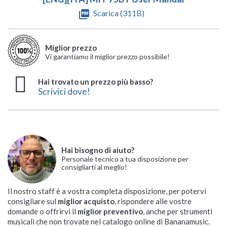
picture_as_pdf
Scarica (311B)
KARMA ALAM B
AlphaTheta HDJ-F10-
BOSS Waza-Air
TAKSTAR ML850
MACKIE MP-120-BTA
AlphaTheta HDJ-F10
MACKIE MP-20TWS
BOSS WAZA-AIR BASS
MACKIE MP-240-BTA
AlphaTheta HP-TX01
TX (Trasmettitore
(Trasmettitore NON
Wireless Transmitter
Cuffia Auricolari Bluetooth
Cuffia Bluetooth Wireless
Cuffia Bluetooth Wireless
Cuffia Auricolare In-ear
Cuffia Auricolari Bluetooth
Cuffia da Ascolto
Cuffia Auricolare In-ear
Miglior prezzo
Incluso)
Incluso)
Vi garantiamo il miglior prezzo possibile!
Disponibilità immediata
Disponibile su ordinazione
Disponibilità immediata
Disponibile su ordinazione
Disponibile su ordinazione
Disponibilità immediata
Disponibile su ordinazione
Al momento non








Disponibilità immediata
Disponibilità immediata
disponibile


Spedizione solo 6,90 €
Spedizione gratuita
Spedizione solo 6,90 €
Spedizione gratuita
Spedizione gratuita
Spedizione gratuita
Spedizione gratuita







Hai trovato un prezzo più basso?
Spedizione gratuita
Spedizione gratuita
Spedizione gratuita



16,90 €
417,00 €
73,00 €
145,00 €
145,00 €
398,00 €
243,00 €
Scrivici dove!
564,00 €
416,00 €
Hai bisogno di aiuto?
Personale tecnico a tua disposizione per
consigliarti al meglio!
Il nostro staff è a vostra completa disposizione, per potervi
consigliare sul
miglior acquisto
, rispondere alle vostre
domande o offrirvi il
miglior preventivo
, anche per strumenti
musicali che non trovate nel catalogo online di Bananamusic.