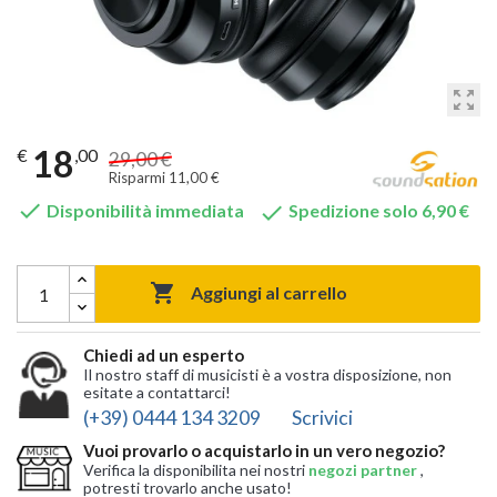
zoom_out_map
18
€
,00
29,00 €
Risparmi 11,00 €


Disponibilità immediata
Spedizione solo 6,90 €

Aggiungi al carrello
Chiedi ad un esperto
Il nostro staff di musicisti è a vostra disposizione, non
esitate a contattarci!
(+39) 0444 134 3209
Scrivici
Vuoi provarlo o acquistarlo in un vero negozio?
Verifica la disponibilita nei nostri
negozi partner
,
potresti trovarlo anche usato!