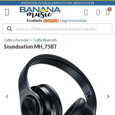
SPEDIZIONI IN ITALIA GRATUITE PER ORDINI DA
€ 99
Eccellente
Leggi le recensioni
Cuffie e Auricolari
Cuffie Bluetooth
Soundsation MH_75BT

