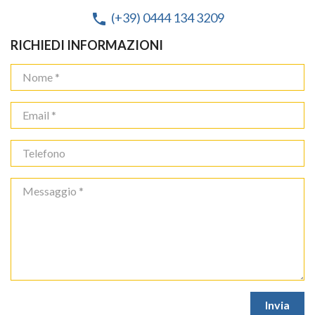
(+39) 0444 134 3209
phone
RICHIEDI INFORMAZIONI