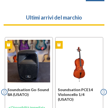
Ultimi arrivi del marchio
inventory
inventory
TO
USATO
Soundsation Go-Sound
Soundsation PCE14
8A (USATO)
Violoncello 1/4
(USATO)
Disponibilità immediata
