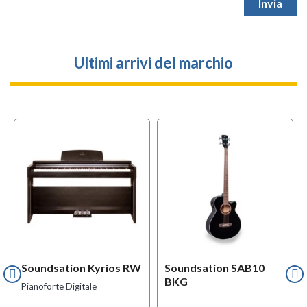
Ultimi arrivi del marchio
l
OFFERTA
f
BUNDLES
Soundsation Kyrios RW
Soundsation SAB10
BKG
Pianoforte Digitale