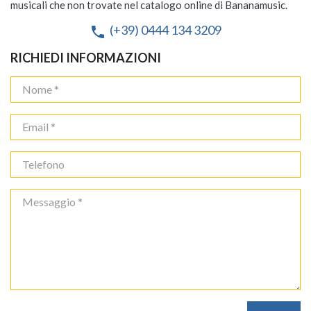
musicali che non trovate nel catalogo online di Bananamusic.
(+39) 0444 134 3209
phone
RICHIEDI INFORMAZIONI