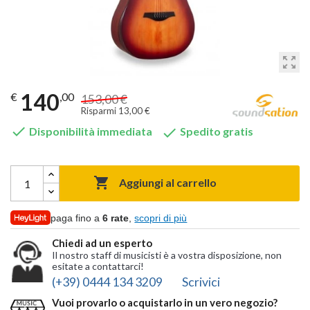
zoom_out_map
140
€
,00
153,00 €
Risparmi 13,00 €


Disponibilità immediata
Spedito gratis

Aggiungi al carrello
paga fino a
6 rate
,
scopri di più
Chiedi ad un esperto
Il nostro staff di musicisti è a vostra disposizione, non
esitate a contattarci!
(+39) 0444 134 3209
Scrivici
Vuoi provarlo o acquistarlo in un vero negozio?