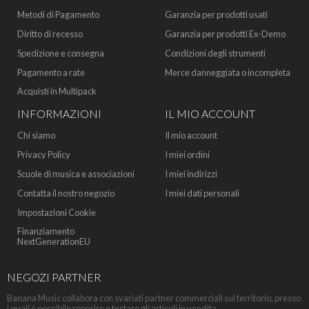
Metodi di Pagamento
Garanzia per prodotti usati
Diritto di recesso
Garanzia per prodotti Ex-Demo
Spedizione e consegna
Condizioni degli strumenti
Pagamento a rate
Merce danneggiata o incompleta
Acquisti in Multipack
INFORMAZIONI
IL MIO ACCOUNT
Chi siamo
Il mio account
Privacy Policy
I miei ordini
Scuole di musica e associazioni
I miei indirizzi
Contatta il nostro negozio
I miei dati personali
Impostazioni Cookie
Finanziamento
NextGenerationEU
NEGOZI PARTNER
Banana Music collabora con svariati partner commerciali sul territorio, presso
i quali è possibile reperire e testare gli articoli in vendita.