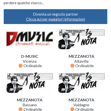
perdere qualche stacco...
Diventa un negozio partner
Clicca qui per maggiori informazioni
D-MUSIC
MEZZANOTA
Vicenza
Altavilla
fiber_manual_record
fiber_manual_record
Ordinabile
Ordinabile
MEZZANOTA
MEZZANOTA
Bassano
Valdagno
fiber_manual_record
fiber_manual_record
Ordinabile
Ordinabile