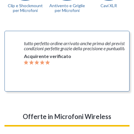
Clip e Shockmount
Antivento e Griglie
Cavi XLR
per Microfoni
per Microfoni
tutto perfetto ordine arrivato anche prima del previsto
Ottim
condizioni perfette grazie della precisione e puntualità
dell'
quali
Acquirente verificato
Acqu
Offerte
in Microfoni Wireless