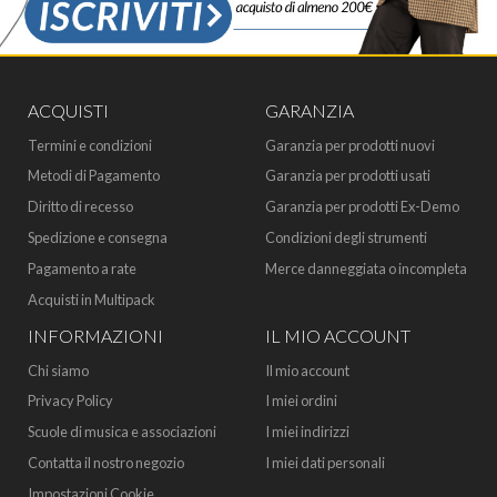
ACQUISTI
GARANZIA
Termini e condizioni
Garanzia per prodotti nuovi
Metodi di Pagamento
Garanzia per prodotti usati
Diritto di recesso
Garanzia per prodotti Ex-Demo
Spedizione e consegna
Condizioni degli strumenti
Pagamento a rate
Merce danneggiata o incompleta
Acquisti in Multipack
INFORMAZIONI
IL MIO ACCOUNT
Chi siamo
Il mio account
Privacy Policy
I miei ordini
Scuole di musica e associazioni
I miei indirizzi
Contatta il nostro negozio
I miei dati personali
Impostazioni Cookie