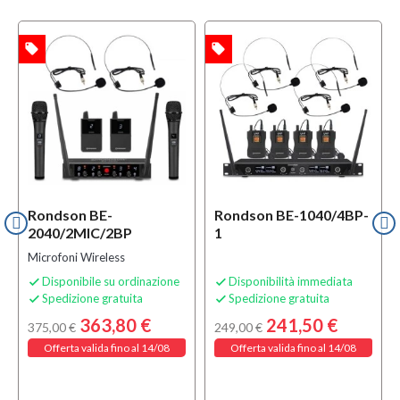
local_offer
local_offer
l
TA
OFFERTA
OFFERTA
Rondson BE-
Rondson BE-1040/4BP-
2040/2MIC/2BP
1
Microfoni Wireless
Disponibile su ordinazione
Disponibilità immediata


Spedizione gratuita
Spedizione gratuita


363,80 €
241,50 €
375,00 €
249,00 €
Offerta valida fino al 14/08
Offerta valida fino al 14/08