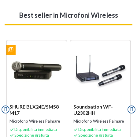
Best seller
in Microfoni Wireless
filter_3
ES
SHURE BLX24E/SM58
Soundsation WF-
M17
U2302HH
Microfono Wireless Palmare
Microfono Wireless Palmare
Disponibilità immediata
Disponibilità immediata


Spedizione gratuita
Spedizione gratuita

