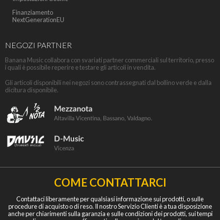
Finanziamento
NextGenerationEU
NEGOZI PARTNER
Banana Music collabora con svariati partner commerciali sul territorio, presso
i quali è possibile reperire e testare gli articoli in vendita.
Gli articoli disponibili nei negozi sono contrassegnati dal bollino verde e dalla
dicitura disponibile.
COME CONTATTARCI
Contattaci liberamente per qualsiasi informazione sui prodotti, o sulle
procedure di acquisto o di reso. Il nostro Servizio Clienti è a tua disposizione
anche per chiarimenti sulla garanzia e sulle condizioni dei prodotti, sui tempi