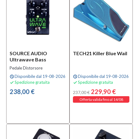
SOURCE AUDIO
TECH21 Killer Blue Wail
Ultrawave Bass
Pedale Distorsore
Disponibile dal 19-08-2026
Disponibile dal 19-08-2026
schedule
schedule
Spedizione gratuita
Spedizione gratuita


238,00 €
229,90 €
237,00 €
Offerta valida fino al 14/08