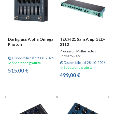
(3)
Pedale
Compressore
(3)
MOSTRA
TUTTI
Darkglass Alpha Omega
TECH 21 SansAmp GED-
Photon
2112
Condizione
Processori Multieffetto in
Nuovo
Formato Rack
Disponibile dal 19-08-2026
schedule
(80)
Disponibile dal 28-10-2026
Spedizione gratuita
schedule

Spedizione gratuita

515,00 €
499,00 €
Prezzo
30,00 €
-
1.095,00 €
Colore