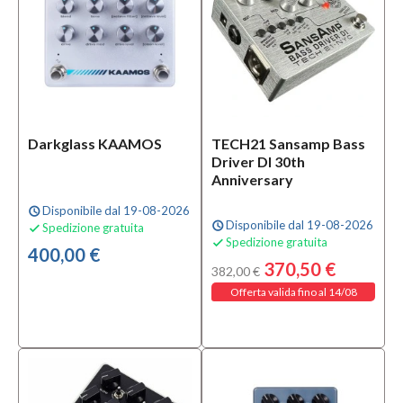
Solo
prodotti
disponibili
Si
(18)
Darkglass KAAMOS
TECH21 Sansamp Bass
Driver DI 30th
Anniversary
Disponibile dal 19-08-2026
schedule
Disponibile dal 19-08-2026
schedule
Spedizione gratuita

Spedizione gratuita

400,00 €
370,50 €
382,00 €
Offerta valida fino al 14/08