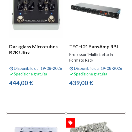
(2)
Reissue
Series
Stompboxes
(1)
Strumento
Darkglass Microtubes
TECH 21 SansAmp RBI
B7K Ultra
Processori Multieffetto in
Chitarra
Formato Rack
Elettrica
(1)
Disponibile dal 19-08-2026
Disponibile dal 19-08-2026
schedule
schedule
Spedizione gratuita
Spedizione gratuita


444,00 €
439,00 €
Solo
prodotti
In
offerta
Si
(6)
local_offer
OFFERTA