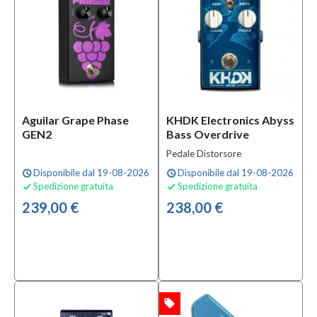
Aguilar Grape Phase
KHDK Electronics Abyss
GEN2
Bass Overdrive
Pedale Distorsore
Disponibile dal 19-08-2026
Disponibile dal 19-08-2026
schedule
schedule
Spedizione gratuita
Spedizione gratuita


239,00 €
238,00 €
local_offer
OFFERTA