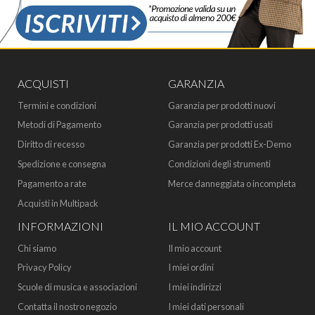
ACQUISTI
GARANZIA
Termini e condizioni
Garanzia per prodotti nuovi
Metodi di Pagamento
Garanzia per prodotti usati
Diritto di recesso
Garanzia per prodotti Ex-Demo
Spedizione e consegna
Condizioni degli strumenti
Pagamento a rate
Merce danneggiata o incompleta
Acquisti in Multipack
INFORMAZIONI
IL MIO ACCOUNT
Chi siamo
Il mio account
Privacy Policy
I miei ordini
Scuole di musica e associazioni
I miei indirizzi
Contatta il nostro negozio
I miei dati personali