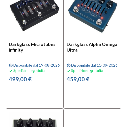
Bianco
(2)
Blu
(4)
Grigio
(3)
Darkglass Microtubes
Darkglass Alpha Omega
MOSTRA
Infinity
Ultra
TUTTI
Disponibile dal 19-08-2026
Disponibile dal 11-09-2026
schedule
schedule
Materiale
Spedizione gratuita
Spedizione gratuita


Alluminium
499,00 €
459,00 €
Plated
Steel
(1)
Metallo
(4)
Serie
Pedals