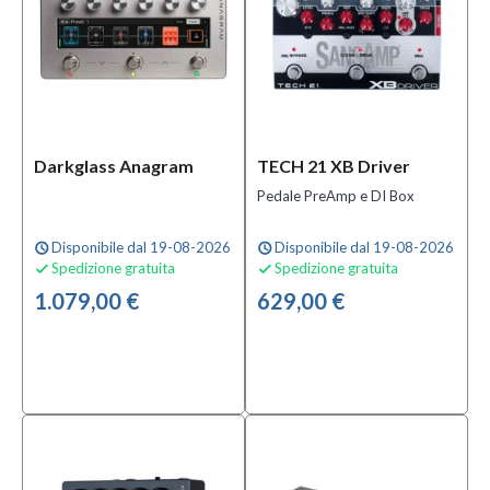
Marchio
Aguilar
(6)
Ashdown
(5)
Darkglass Anagram
TECH 21 XB Driver
BOSS
Pedale PreAmp e DI Box
(6)
MOSTRA
Disponibile dal 19-08-2026
Disponibile dal 19-08-2026
schedule
schedule
TUTTI
Spedizione gratuita
Spedizione gratuita


1.079,00 €
629,00 €
Tipologia
Effetti
Speciali
per
Chitarra
(1)
Pedale
Chorus