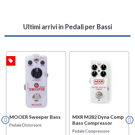
Ultimi arrivi
in Pedali per Bassi
local_offer
TA
MOOER Sweeper Bass
MXR M282 Dyna Comp
Bass Compressor
Pedale Distorsore
Pedale Compressore