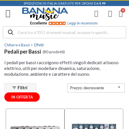
SPEDIZIONI IN ITALIA GRATUITE PER ORDINI DA
€ 99
Filtra
i
risultati
×
Eccellente
Leggi le recensioni
Disponibile
in
Chitarre e Bassi
Effetti
Negozio
Pedali per Bassi
(80 prodotti)
D-
I pedali per bassi raccolgono effetti singoli dedicati al basso
Music |
elettrico, utili per modellare dinamica, saturazione,
Vicenza
modulazione, ambiente e carattere del suono.
(5)
Mezzanota

Filtri
filter_list
| Altavilla
Prezzo: decrescente
Vicentina
IN OFFERTA
(7)
Mezzanota
| Bassano
del Grappa
(6)