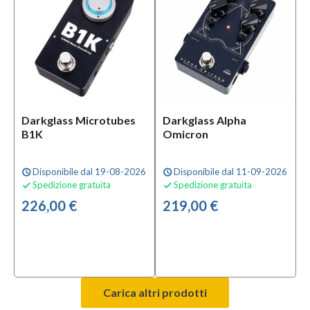
Darkglass Microtubes
Darkglass Alpha
B1K
Omicron
Disponibile dal 19-08-2026
Disponibile dal 11-09-2026
schedule
schedule
Spedizione gratuita
Spedizione gratuita


226,00 €
219,00 €
Carica altri prodotti