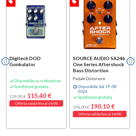
local_offer
local_offer
l
TA
OFFERTA
OFFERTA
Digitech DOD
SOURCE AUDIO SA246
Gonkulator
One Series Aftershock
Bass Distortion
Pedale Distorsore
Disponibile su ordinazione

Spedizione gratuita
Disponibile dal 19-08-

schedule
2026
115,40 €
119,00 €
Spedizione gratuita

Offerta valida fino al 14/08
190,10 €
196,00 €
Offerta valida fino al 14/08