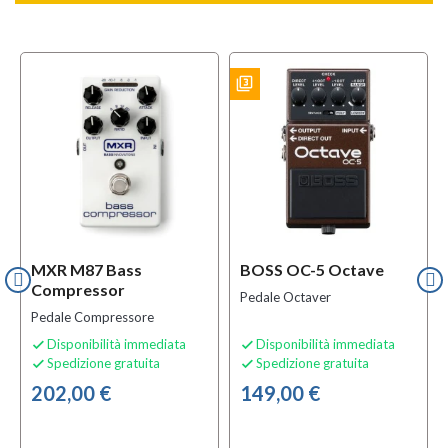
filter_3
f
BUNDLES
BUNDLES
MXR M87 Bass
BOSS OC-5 Octave
Compressor
Pedale Octaver
Pedale Compressore
Disponibilità immediata
Disponibilità immediata


Spedizione gratuita
Spedizione gratuita


202,00 €
149,00 €