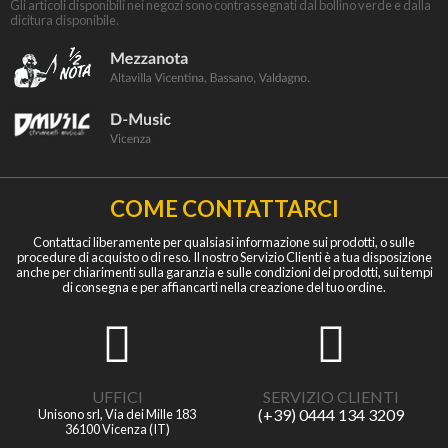
Gli articoli disponibili nei negozi sono contrassegnati dal bollino verde e dalla
dicitura disponibile.
COME CONTATTARCI
Contattaci liberamente per qualsiasi informazione sui prodotti, o sulle
procedure di acquisto o di reso. Il nostro Servizio Clienti è a tua disposizione
anche per chiarimenti sulla garanzia e sulle condizioni dei prodotti, sui tempi
di consegna e per affiancarti nella creazione del tuo ordine.
UFFICI
SERVIZIO CLIENTI
(+39) 0444 134 3209
Unisono srl, Via dei Mille 183
36100 Vicenza (IT)