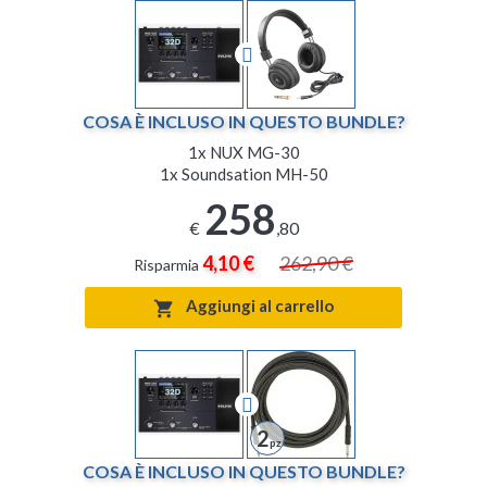
COSA È INCLUSO IN QUESTO BUNDLE?
1x
NUX MG-30
1x
Soundsation MH-50
258
€
,80
4,10 €
262,90 €
Risparmia
Aggiungi al carrello

2
COSA È INCLUSO IN QUESTO BUNDLE?