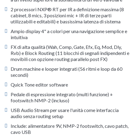
2 processori NXP® RT per IR a definizione massima (8
cabinet, 8 mics, 3 posizioni mic + IR di terze parti
utilizzabili e editabili) e bassissima latenza di sistema
Ampio display 4" a colori per una navigazione semplice e
intuitiva
FX di alta qualità (Wah, Comp, Gate, Efx, Eq, Mod, Dly,
Rvb) e Block Routing (11 blocchi di segnali indipendenti e
movibili con opzione routing parallelo post FX)
Drum machine e looper integrati (56 ritmi e loop da 60
secondi)
Quick Tone editor software
Pedale di espressione integrato (multi funzione) +
footswitch NMP-2 (incluso)
USB Audio Stream per usare l'unità come interfaccia
audio senza routing setup
Include: alimentatore 9V, NMP-2 footswitch, cavo patch,
cavo USB