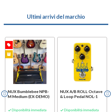
Ultimi arrivi del marchio
local_offer
TA
inventory
TO
NUX Bumblebee NPB-
NUX A/B ROLL Octave
M Medium (EX-DEMO)
& Loop Pedal NOL-1
Disponibilità immediata
Disponibilità immediata

