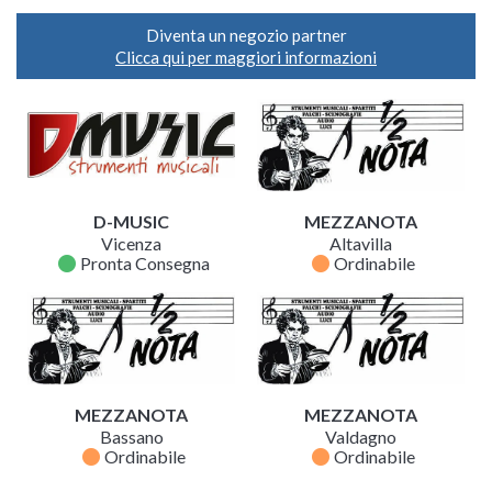
Diventa un negozio partner
Clicca qui per maggiori informazioni
D-MUSIC
MEZZANOTA
Vicenza
Altavilla
fiber_manual_record
fiber_manual_record
Pronta Consegna
Ordinabile
MEZZANOTA
MEZZANOTA
Bassano
Valdagno
fiber_manual_record
fiber_manual_record
Ordinabile
Ordinabile