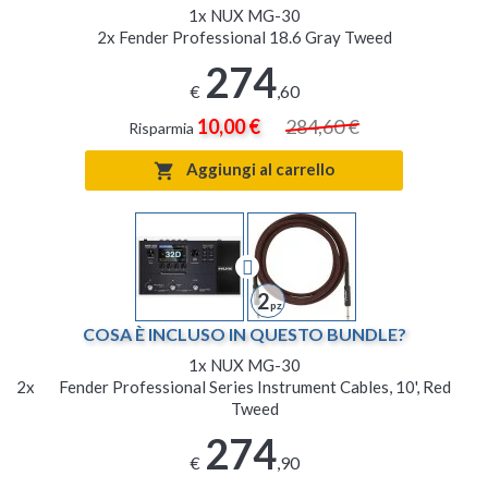
1x
NUX MG-30
2x
Fender Professional 18.6 Gray Tweed
274
€
,60
10,00 €
284,60 €
Risparmia
Aggiungi al carrello

2
COSA È INCLUSO IN QUESTO BUNDLE?
1x
NUX MG-30
2x
Fender Professional Series Instrument Cables, 10', Red
Tweed
274
€
,90