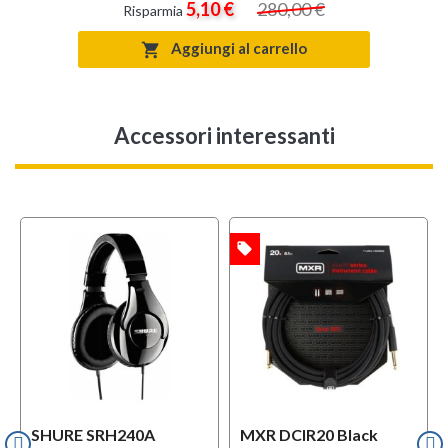
5,10 €
280,00 €
Risparmia
Aggiungi al carrello

Accessori interessanti
local_offer
w
OFFERTA
MULTIPACK
SHURE SRH240A
MXR DCIR20 Black