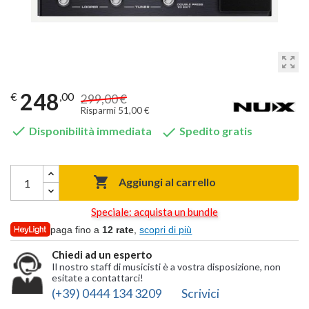
zoom_out_map
248
€
,00
299,00 €
Risparmi 51,00 €


Disponibilità immediata
Spedito gratis

Aggiungi al carrello
Speciale: acquista un bundle
paga fino a
12 rate
,
scopri di più
Chiedi ad un esperto
Il nostro staff di musicisti è a vostra disposizione, non
esitate a contattarci!
(+39) 0444 134 3209
Scrivici