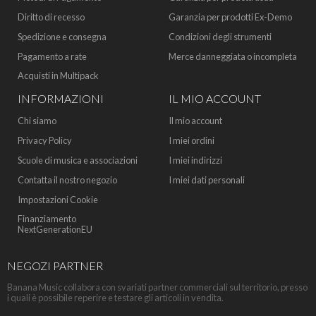
Diritto di recesso
Garanzia per prodotti Ex-Demo
Spedizione e consegna
Condizioni degli strumenti
Pagamento a rate
Merce danneggiata o incompleta
Acquisti in Multipack
INFORMAZIONI
IL MIO ACCOUNT
Chi siamo
Il mio account
Privacy Policy
I miei ordini
Scuole di musica e associazioni
I miei indirizzi
Contatta il nostro negozio
I miei dati personali
Impostazioni Cookie
Finanziamento
NextGenerationEU
NEGOZI PARTNER
Banana Music collabora con svariati partner commerciali sul territorio, presso
i quali è possibile reperire e testare gli articoli in vendita.