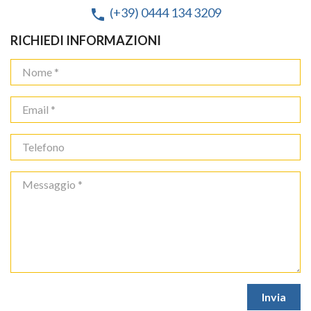
(+39) 0444 134 3209
phone
RICHIEDI INFORMAZIONI