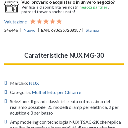
Vuoi provarlo o acquistarlo in un vero negozio?
Verifica la disponibilita nei nostri
negozi partner
,
potresti trovarlo anche usato!
Valutazione
246446
Nuovo
EAN:
6936257208187
Stampa
Caratteristiche NUX MG-30
Marchio:
NUX
Categoria:
Multieffetto per Chitarre
Selezione di grandi classici ricreata col massimo del
realismo possibile: 25 modelli di amp per elettrica, 2 per
acustica e 3 per basso
Amp modeling con tecnologia NUX TSAC-2K che replica
a un livello superiore la suonabilità di un vero valvolare