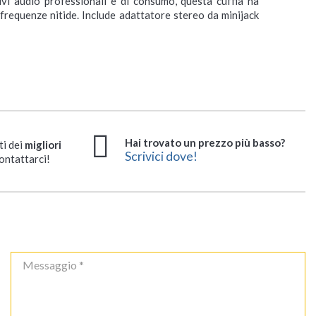
ivi audio professionali e di consumo, questa cuffia ha
frequenze nitide. Include adattatore stereo da minijack
Hai trovato un prezzo più basso?
ti dei
migliori
Scrivici dove!
ontattarci!