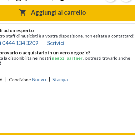
Aggiungi al carrello

i ad un esperto
tro staff di musicisti è a vostra disposizione, non esitate a contattarci!
) 0444 134 3209
Scrivici
provarlo o acquistarlo in un vero negozio?
ca la disponibilita nei nostri
negozi partner
, potresti trovarlo anche
!
6
Nuovo
Stampa
Condizione