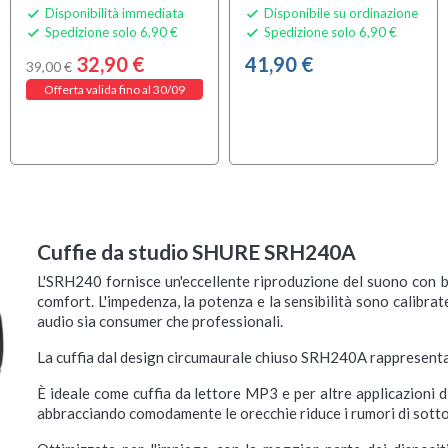
Disponibilità immediata
Disponibile su ordinazione


Spedizione solo 6,90 €
Spedizione solo 6,90 €


32,90 €
41,90 €
39,00 €
Offerta valida fino al 30/09
Cuffie da studio SHURE SRH240A
L'SRH240 fornisce un'eccellente riproduzione del suono con bas
comfort. L'impedenza, la potenza e la sensibilità sono calibra
audio sia consumer che professionali.
La cuffia dal design circumaurale chiuso SRH240A rappresenta l'
È ideale come cuffia da lettore MP3 e per altre applicazioni d
abbracciando comodamente le orecchie riduce i rumori di sott