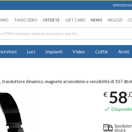
SPEDIZIONI
OMO
TASSO ZERO
OFFERTE
GIFT CARD
NEWS
NEGOZI
C
icrofoni
Luci
Impianti
Video
Cuffie
Archi
rasduttore dinamico, magnete al neodimio e sensibilità di 107 db/
58
€
,

Disponibi
Spedizio
sicura