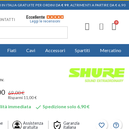
 IN ITALIA GRATUITE PER ORDINI DA
€ 99
, ALTRIMENTI A PARTIRE DA € 6,90
Eccellente
ONTATTI
Leggi le recensioni
Fiati
Cavi
Accessori
Spartiti
Mercatino
mv.
00
69,00 €
Risparmi 11,00 €

lità immediata
Spedizione solo 6,90 €
ne
Assistenza
Garanzia
favorite_border
help_outline
gratuita
italiana