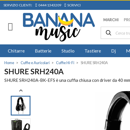
SERVIZIO CLIENTI:
0444 1343209
SCRIVICI
MARCHI
PR
Chitarre
Batterie
Studio
Tastiere
Dj
M
Home
Cuffie e Auricolari
Cuffie Hi-Fi
SHURE SRH240A
SHURE SRH240A
SHURE SRH240A-BK-EFS è una cuffia chiusa con driver da 40 mm, t
