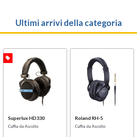
Ultimi arrivi della categoria
local_offer
A
Superlux HD330
Roland RH-5
Cuffia da Ascolto
Cuffia da Ascolto