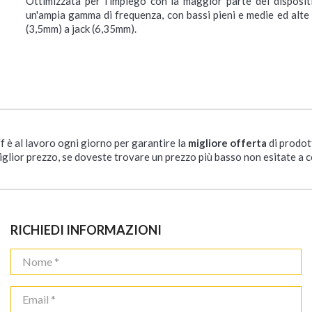
Ottimizzata per l'impiego con la maggior parte dei disposit
un'ampia gamma di frequenza, con bassi pieni e medie ed alte 
(3,5mm) a jack (6,35mm).
ff è al lavoro ogni giorno per garantire la
migliore offerta
di prodot
iglior prezzo, se doveste trovare un prezzo più basso non esitate a c
RICHIEDI INFORMAZIONI