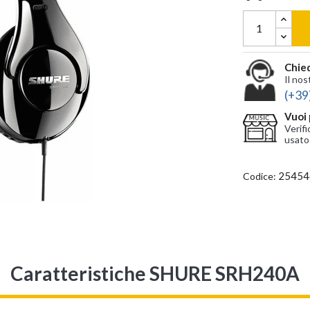
Chied
Il nos
(+39
Vuoi 
Verifi
usato
25454
Codice:
Caratteristiche SHURE SRH240A