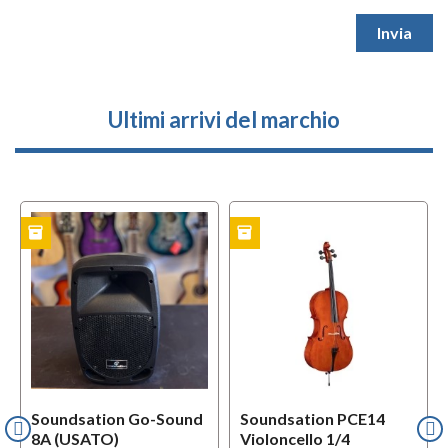
Ultimi arrivi del marchio
inventory
inventory
TO
USATO
Soundsation Go-Sound
Soundsation PCE14
8A (USATO)
Violoncello 1/4