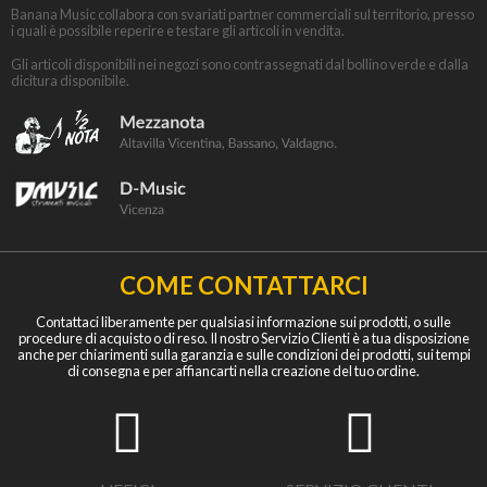
Banana Music collabora con svariati partner commerciali sul territorio, presso
i quali è possibile reperire e testare gli articoli in vendita.
Gli articoli disponibili nei negozi sono contrassegnati dal bollino verde e dalla
dicitura disponibile.
COME CONTATTARCI
Contattaci liberamente per qualsiasi informazione sui prodotti, o sulle
procedure di acquisto o di reso. Il nostro Servizio Clienti è a tua disposizione
anche per chiarimenti sulla garanzia e sulle condizioni dei prodotti, sui tempi
di consegna e per affiancarti nella creazione del tuo ordine.