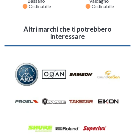
Bassano
Valdagno
fiber_manual_record
fiber_manual_record
Ordinabile
Ordinabile
Altri marchi che ti potrebbero
interessare