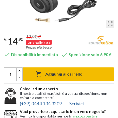
zoom_out_map
19,90 €
14
€
,90
Offerta limitata
Prezzo più basso


Disponibilità immediata
Spedizione solo 6,90 €

Aggiungi al carrello
Chiedi ad un esperto
Il nostro staff di musicisti è a vostra disposizione, non
esitate a contattarci!
(+39) 0444 134 3209
Scrivici
Vuoi provarlo o acquistarlo in un vero negozio?
Verifica la disponibilita nei nostri
negozi partner
,