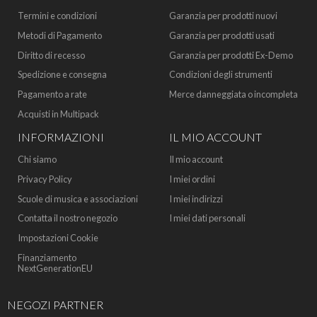
Termini e condizioni
Garanzia per prodotti nuovi
Metodi di Pagamento
Garanzia per prodotti usati
Diritto di recesso
Garanzia per prodotti Ex-Demo
Spedizione e consegna
Condizioni degli strumenti
Pagamento a rate
Merce danneggiata o incompleta
Acquisti in Multipack
INFORMAZIONI
IL MIO ACCOUNT
Chi siamo
Il mio account
Privacy Policy
I miei ordini
Scuole di musica e associazioni
I miei indirizzi
Contatta il nostro negozio
I miei dati personali
Impostazioni Cookie
Finanziamento
NextGenerationEU
NEGOZI PARTNER