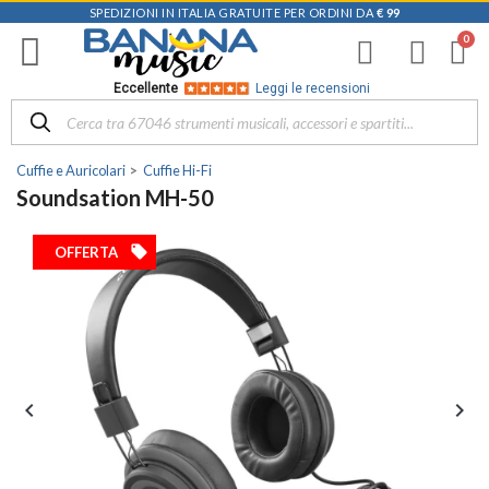
SPEDIZIONI IN ITALIA GRATUITE PER ORDINI DA
€ 99
Eccellente
Leggi le recensioni
Cuffie e Auricolari
Cuffie Hi-Fi
Soundsation MH-50
local_offer
OFFERTA

