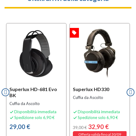
local_offer
OFFERTA
Superlux HD-681 Evo
Superlux HD330
BK
Cuffia da Ascolto
Cuffia da Ascolto
Disponibilità immediata
Disponibilità immediata


Spedizione solo 6,90 €
Spedizione solo 6,90 €


29,00 €
32,90 €
39,00 €
Offerta valida fino al 30/09