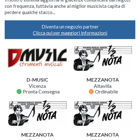
con frequenza, tuttavia anche al miglior musicista capita di
perdere qualche stacco...
Diventa un negozio partner
Clicca qui per maggiori informazioni
D-MUSIC
MEZZANOTA
Vicenza
Altavilla
fiber_manual_record
fiber_manual_record
Pronta Consegna
Ordinabile
MEZZANOTA
MEZZANOTA