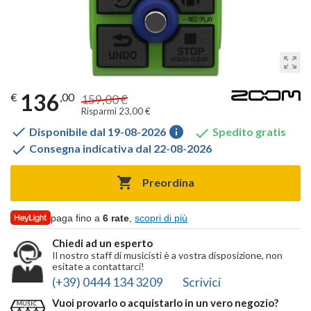
zoom_out_map
136
€
,00
159,00 €
Risparmi 23,00 €

info

Disponibile dal 19-08-2026
Spedito gratis

Consegna indicativa dal 22-08-2026

Preordina
paga fino a
6 rate
,
scopri di più
Chiedi ad un esperto
Il nostro staff di musicisti è a vostra disposizione, non
esitate a contattarci!
(+39) 0444 134 3209
Scrivici
Vuoi provarlo o acquistarlo in un vero negozio?