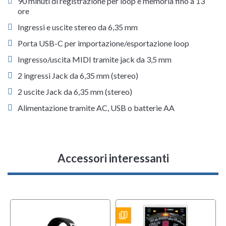
90 minuti di registrazione per loop e memoria fino a 13
ore
Ingressi e uscite stereo da 6,35 mm
Porta USB-C per importazione/esportazione loop
Ingresso/uscita MIDI tramite jack da 3,5 mm
2 ingressi Jack da 6,35 mm (stereo)
2 uscite Jack da 6,35 mm (stereo)
Alimentazione tramite AC, USB o batterie AA
Accessori interessanti
filter_3
BUNDLES