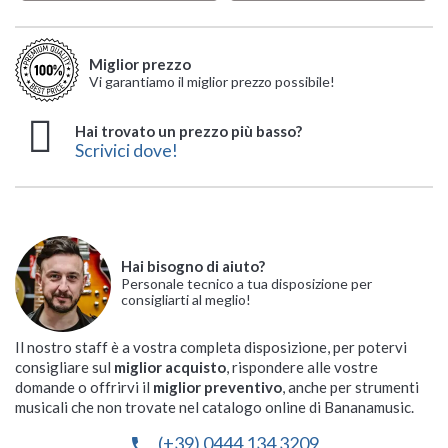
Miglior prezzo
Vi garantiamo il miglior prezzo possibile!
Hai trovato un prezzo più basso?
Scrivici dove!
Hai bisogno di aiuto?
Personale tecnico a tua disposizione per
consigliarti al meglio!
Il nostro staff è a vostra completa disposizione, per potervi
consigliare sul
miglior acquisto
, rispondere alle vostre
domande o offrirvi il
miglior preventivo
, anche per strumenti
musicali che non trovate nel catalogo online di Bananamusic.
(+39) 0444 134 3209
phone