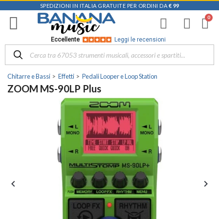
SPEDIZIONI IN ITALIA GRATUITE PER ORDINI DA
€ 99
Eccellente
Leggi le recensioni
Chitarre e Bassi
Effetti
Pedali Looper e Loop Station
ZOOM MS-90LP Plus

