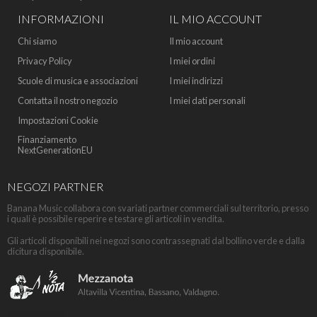
INFORMAZIONI
IL MIO ACCOUNT
Chi siamo
Il mio account
Privacy Policy
I miei ordini
Scuole di musica e associazioni
I miei indirizzi
Contatta il nostro negozio
I miei dati personali
Impostazioni Cookie
Finanziamento
NextGenerationEU
NEGOZI PARTNER
Banana Music collabora con svariati partner commerciali sul territorio, presso
i quali è possibile reperire e testare gli articoli in vendita.
Gli articoli disponibili nei negozi sono contrassegnati dal bollino verde e dalla
dicitura disponibile.