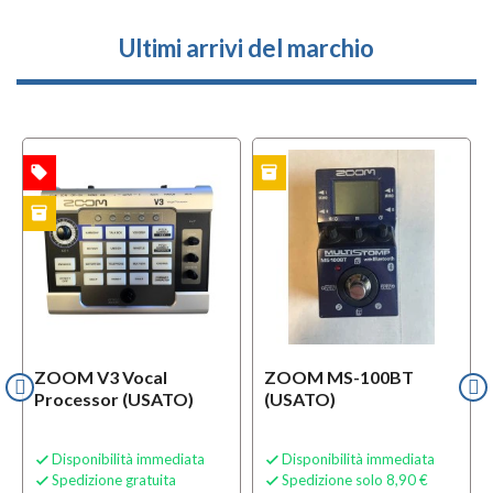
Ultimi arrivi del marchio
local_offer
inventory
i
TA
USATO
USATO
inventory
TO
ZOOM V3 Vocal
ZOOM MS-100BT
Processor (USATO)
(USATO)
Disponibilità immediata
Disponibilità immediata


Spedizione gratuita
Spedizione solo 8,90 €

