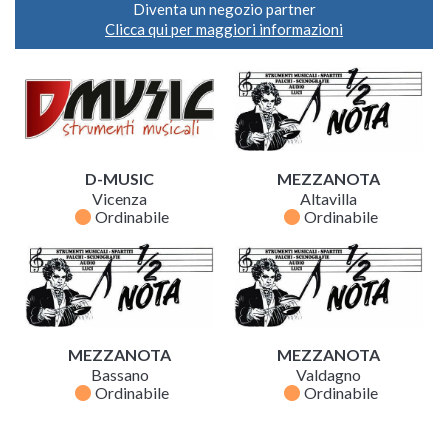
Diventa un negozio partner
Clicca qui per maggiori informazioni
D-MUSIC
MEZZANOTA
Vicenza
Altavilla
fiber_manual_record
fiber_manual_record
Ordinabile
Ordinabile
MEZZANOTA
MEZZANOTA
Bassano
Valdagno
fiber_manual_record
fiber_manual_record
Ordinabile
Ordinabile