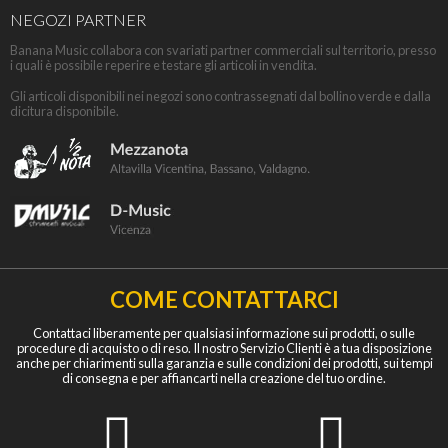
NEGOZI PARTNER
Banana Music collabora con svariati partner commerciali sul territorio, presso
i quali è possibile reperire e testare gli articoli in vendita.
Gli articoli disponibili nei negozi sono contrassegnati dal bollino verde e dalla
dicitura disponibile.
COME CONTATTARCI
Contattaci liberamente per qualsiasi informazione sui prodotti, o sulle
procedure di acquisto o di reso. Il nostro Servizio Clienti è a tua disposizione
anche per chiarimenti sulla garanzia e sulle condizioni dei prodotti, sui tempi
di consegna e per affiancarti nella creazione del tuo ordine.