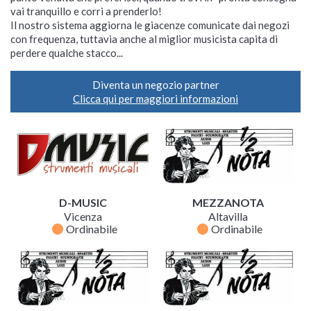
vai tranquillo e corri a prenderlo!
Il nostro sistema aggiorna le giacenze comunicate dai negozi
con frequenza, tuttavia anche al miglior musicista capita di
perdere qualche stacco...
Diventa un negozio partner
Clicca qui per maggiori informazioni
D-MUSIC
MEZZANOTA
Vicenza
Altavilla
fiber_manual_record
fiber_manual_record
Ordinabile
Ordinabile