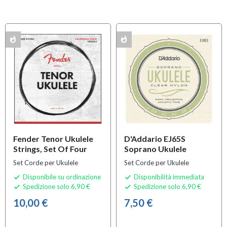
whatshot
whatshot
K
MULTIPACK
Fender Tenor Ukulele
D'Addario EJ65S
Strings, Set Of Four
Soprano Ukulele
Set Corde per Ukulele
Set Corde per Ukulele
Disponibile su ordinazione
Disponibilità immediata


Spedizione solo 6,90 €
Spedizione solo 6,90 €


10,00 €
7,50 €