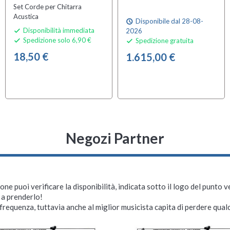
Set Corde per Chitarra
Acustica
Disponibile dal 28-08-
schedule
Disponibilità immediata
2026

Spedizione solo 6,90 €
Spedizione gratuita


18,50 €
1.615,00 €
Negozi Partner
ne puoi verificare la disponibilità, indicata sotto il logo del punto 
i a prenderlo!
requenza, tuttavia anche al miglior musicista capita di perdere qualc