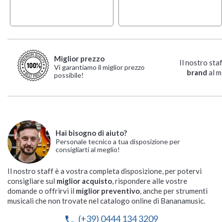
Miglior prezzo
Il nostro sta
Vi garantiamo il miglior prezzo
brand
al m
possibile!
Hai bisogno di aiuto?
Personale tecnico a tua disposizione per
consigliarti al meglio!
Il nostro staff è a vostra completa disposizione, per potervi
consigliare sul
miglior acquisto
, rispondere alle vostre
domande o offrirvi il
miglior preventivo
, anche per strumenti
musicali che non trovate nel catalogo online di Bananamusic.
(+39) 0444 134 3209
phone