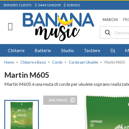
SERVIZIO CLIENTI:
0444 1343209
SCRIVICI
MARCHI
PR
Chitarre
Batterie
Studio
Tastiere
Dj
M
Home
Chitarre e Bassi
Corde
Corde per Ukulele
Martin M605
Martin M605
Martin M605 è una muta di corde per ukulele soprano realizzate i
filter_3
MULTIPACK