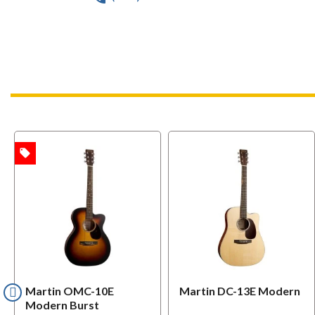
local_offer
TA
Martin OMC-10E
Martin DC-13E Modern
Modern Burst