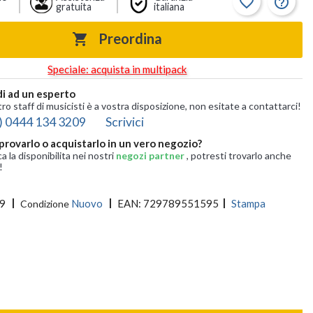
favorite_border
help_outline
gratuita
italiana
Preordina

Speciale: acquista in multipack
i ad un esperto
tro staff di musicisti è a vostra disposizione, non esitate a contattarci!
) 0444 134 3209
Scrivici
provarlo o acquistarlo in un vero negozio?
ca la disponibilita nei nostri
negozi partner
, potresti trovarlo anche
!
9
Nuovo
EAN:
729789551595
Stampa
Condizione