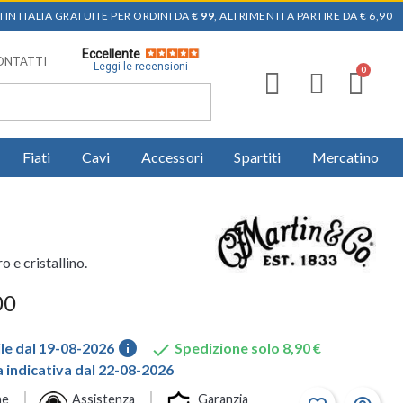
 IN ITALIA GRATUITE PER ORDINI DA
€ 99
, ALTRIMENTI A PARTIRE DA € 6,90
Eccellente
ONTATTI
Leggi le recensioni
Fiati
Cavi
Accessori
Spartiti
Mercatino
 e cristallino.
00
info

le dal 19-08-2026
Spedizione solo 8,90 €
indicativa dal 22-08-2026
ne
Assistenza
Garanzia