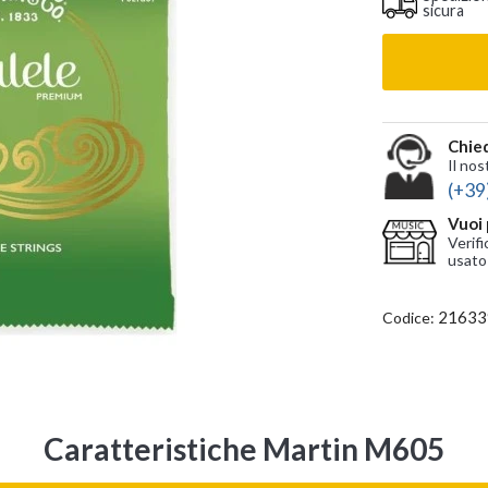
sicura
Chied
Il nos
(+39
Vuoi 
Verifi
usato
21633
Codice:
Caratteristiche Martin M605