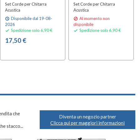
Set Corde per Chitarra
Set Corde per Chitarra
Acustica
Acustica
Disponibile dal 19-08-
Al momento non
schedule

2026
disponibile
Spedizione solo 6,90 €
Spedizione solo 6,90 €


17,50 €
vendita che
Diventa un negozio partner
Clicca qui per maggiori informazioni
he stacco...