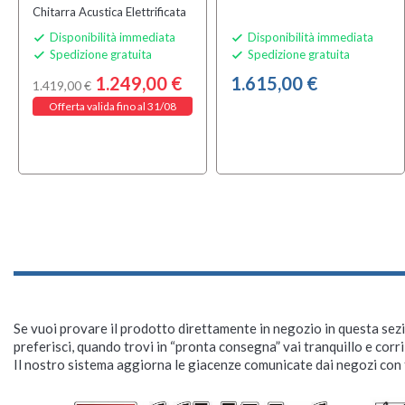
Chitarra Acustica Elettrificata
Disponibilità immediata
Disponibilità immediata


Spedizione gratuita
Spedizione gratuita


1.249,00 €
1.615,00 €
1.419,00 €
Offerta valida fino al 31/08
Se vuoi provare il prodotto direttamente in negozio in questa sezio
preferisci, quando trovi in “pronta consegna” vai tranquillo e corr
Il nostro sistema aggiorna le giacenze comunicate dai negozi con f