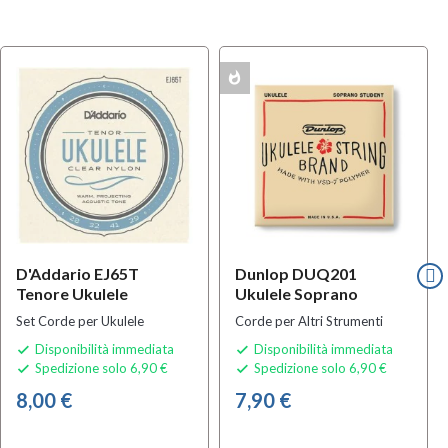
whatshot
w
MULTIPACK
MULTIPACK
D'Addario EJ65T
Dunlop DUQ201
Tenore Ukulele
Ukulele Soprano
Set Corde per Ukulele
Corde per Altri Strumenti
Disponibilità immediata
Disponibilità immediata


Spedizione solo 6,90 €
Spedizione solo 6,90 €


8,00 €
7,90 €