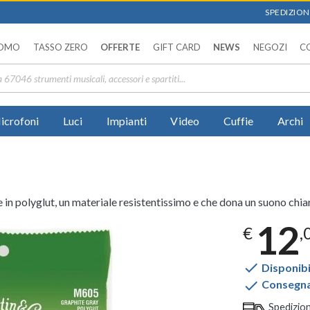
SPEDIZIONI
OMO
TASSO ZERO
OFFERTE
GIFT CARD
NEWS
NEGOZI
C
icrofoni
Luci
Impianti
Video
Cuffie
Archi
n polyglut, un materiale resistentissimo e che dona un suono chiaro
12
€
,

Disponibi

Consegna 
Spedizio