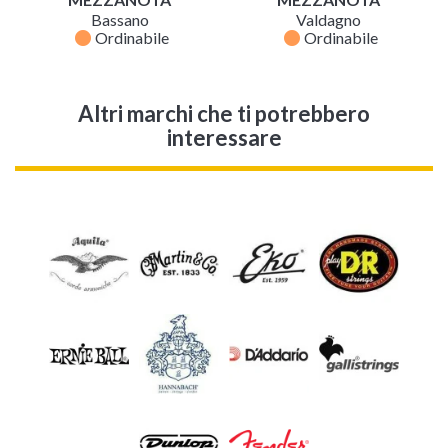
Bassano
Valdagno
fiber_manual_record
fiber_manual_record
Ordinabile
Ordinabile
Altri marchi che ti potrebbero
interessare