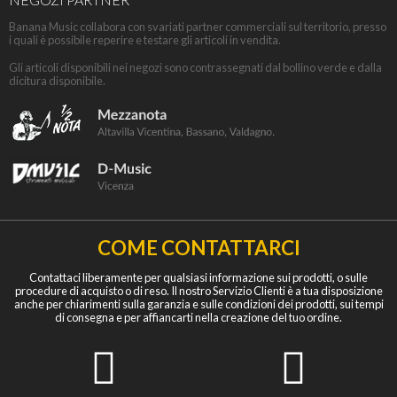
Banana Music collabora con svariati partner commerciali sul territorio, presso
i quali è possibile reperire e testare gli articoli in vendita.
Gli articoli disponibili nei negozi sono contrassegnati dal bollino verde e dalla
dicitura disponibile.
COME CONTATTARCI
Contattaci liberamente per qualsiasi informazione sui prodotti, o sulle
procedure di acquisto o di reso. Il nostro Servizio Clienti è a tua disposizione
anche per chiarimenti sulla garanzia e sulle condizioni dei prodotti, sui tempi
di consegna e per affiancarti nella creazione del tuo ordine.