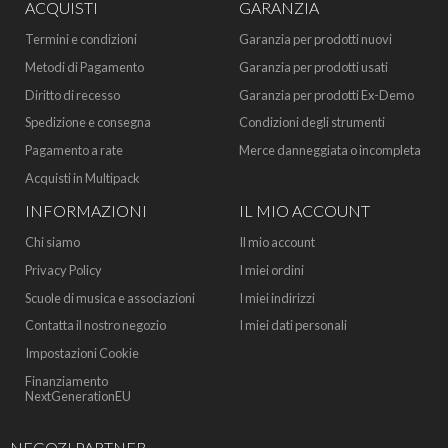
ACQUISTI
GARANZIA
Termini e condizioni
Garanzia per prodotti nuovi
Metodi di Pagamento
Garanzia per prodotti usati
Diritto di recesso
Garanzia per prodotti Ex-Demo
Spedizione e consegna
Condizioni degli strumenti
Pagamento a rate
Merce danneggiata o incompleta
Acquisti in Multipack
INFORMAZIONI
IL MIO ACCOUNT
Chi siamo
Il mio account
Privacy Policy
I miei ordini
Scuole di musica e associazioni
I miei indirizzi
Contatta il nostro negozio
I miei dati personali
Impostazioni Cookie
Finanziamento
NextGenerationEU
NEGOZI PARTNER