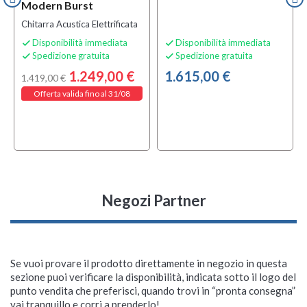
Modern Burst
Chitarra Acustica Elettrificata
Disponibilità immediata
Disponibilità immediata


Spedizione gratuita
Spedizione gratuita


1.249,00 €
1.615,00 €
1.419,00 €
Offerta valida fino al 31/08
Negozi Partner
Se vuoi provare il prodotto direttamente in negozio in questa
sezione puoi verificare la disponibilità, indicata sotto il logo del
punto vendita che preferisci, quando trovi in “pronta consegna”
Martin Kovar Mk10
Martin MP353T Era 11-
Martin MP540T Era 12-
Martin Djre
Martin 000CJRE
Martin GPC-13E
Martin MJI12T Era
Martin MP550T ERA 13-
Martin DJRE
Martin Chrome
vai tranquillo e corri a prenderlo!