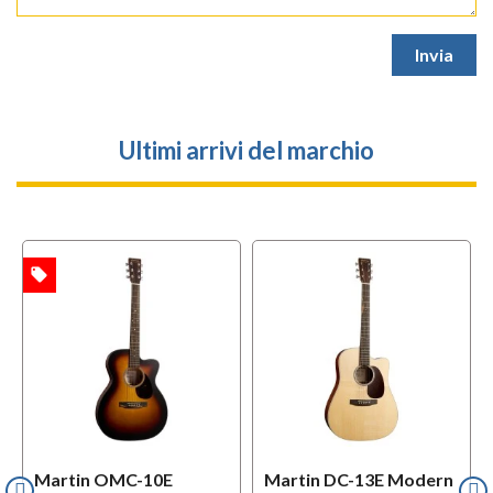
Ultimi arrivi del marchio
local_offer
TA
Martin OMC-10E
Martin DC-13E Modern