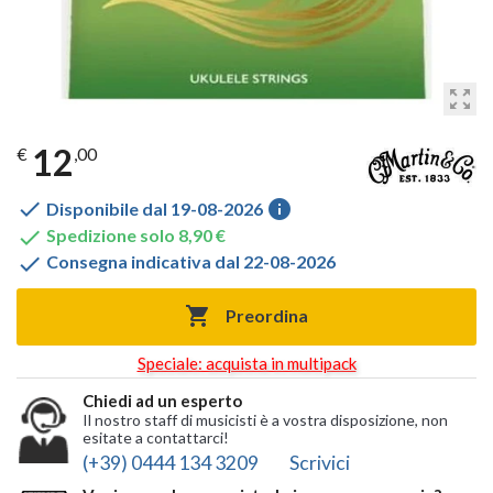
zoom_out_map
12
€
,00

info
Disponibile dal 19-08-2026

Spedizione solo 8,90 €

Consegna indicativa dal 22-08-2026

Preordina
Speciale: acquista in multipack
Chiedi ad un esperto
Il nostro staff di musicisti è a vostra disposizione, non
esitate a contattarci!
(+39) 0444 134 3209
Scrivici