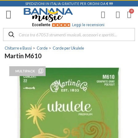
SPEDIZIONI IN ITALIA GRATUITE PER ORDINI DA
€ 99
Eccellente
Leggi le recensioni
Chitarre e Bassi
Corde
Corde per Ukulele
Martin M610
filter_3
MULTIPACK