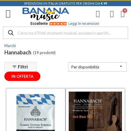
SPEDIZIONI IN ITALIA GRATUITE PER ORDINI DA
€ 99
Filtra
i
risultati
×
Eccellente
Leggi le recensioni
Disponibile
in
Marchi
Negozio
Hannabach
(19 prodotti)
D-
Music |

Filtri
filter_list
Per disponibilità
Vicenza
(9)
IN OFFERTA
Mezzanota
| Altavilla
Vicentina
(4)
Mezzanota
| Bassano
del Grappa
(4)