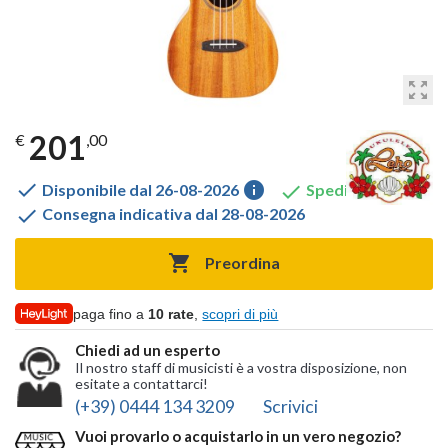
zoom_out_map
201
€
,00

info

Disponibile dal 26-08-2026
Spedito gratis

Consegna indicativa dal 28-08-2026

Preordina
paga fino a
10 rate
,
scopri di più
Chiedi ad un esperto
Il nostro staff di musicisti è a vostra disposizione, non
esitate a contattarci!
(+39) 0444 134 3209
Scrivici
Vuoi provarlo o acquistarlo in un vero negozio?