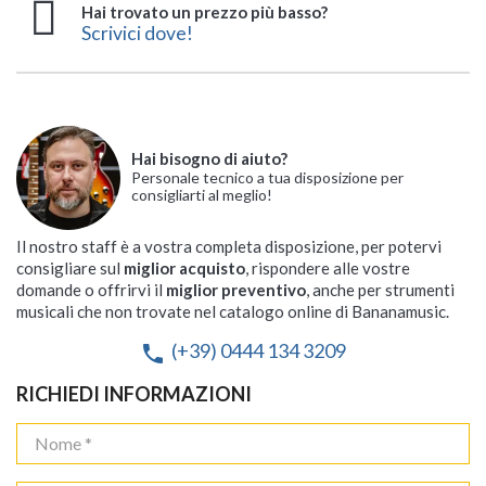
Hai trovato un prezzo più basso?
Scrivici dove!
Hai bisogno di aiuto?
Personale tecnico a tua disposizione per
consigliarti al meglio!
Il nostro staff è a vostra completa disposizione, per potervi
consigliare sul
miglior acquisto
, rispondere alle vostre
domande o offrirvi il
miglior preventivo
, anche per strumenti
musicali che non trovate nel catalogo online di Bananamusic.
(+39) 0444 134 3209
phone
RICHIEDI INFORMAZIONI