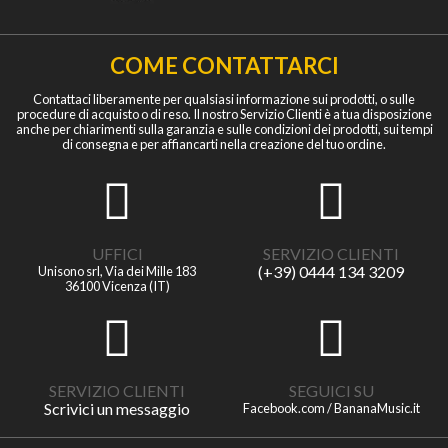
COME CONTATTARCI
Contattaci liberamente per qualsiasi informazione sui prodotti, o sulle
procedure di acquisto o di reso. Il nostro Servizio Clienti è a tua disposizione
anche per chiarimenti sulla garanzia e sulle condizioni dei prodotti, sui tempi
di consegna e per affiancarti nella creazione del tuo ordine.
UFFICI
SERVIZIO CLIENTI
(+39) 0444 134 3209
Unisono srl, Via dei Mille 183
36100 Vicenza (IT)
SERVIZIO CLIENTI
SEGUICI SU
Scrivici un messaggio
Facebook.com / BananaMusic.it