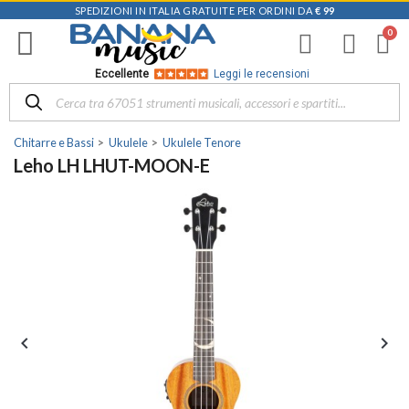
SPEDIZIONI IN ITALIA GRATUITE PER ORDINI DA
€ 99
Eccellente
Leggi le recensioni
Chitarre e Bassi
Ukulele
Ukulele Tenore
Leho LH LHUT-MOON-E

