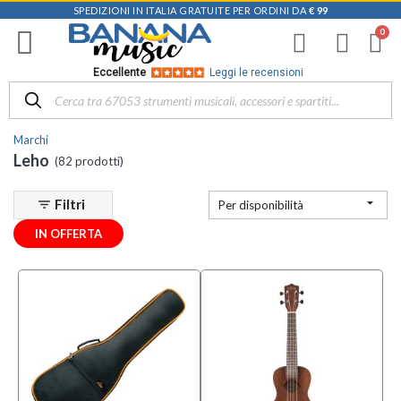
SPEDIZIONI IN ITALIA GRATUITE PER ORDINI DA
€ 99
Filtra
i
risultati
×
Eccellente
Leggi le recensioni
Disponibile
in
Marchi
Negozio
Leho
(82 prodotti)
D-
Music |

Filtri
filter_list
Per disponibilità
Vicenza
(10)
IN OFFERTA
Mezzanota
| Altavilla
Vicentina
(5)
Mezzanota
| Bassano
del Grappa
(2)