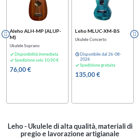
Aleho ALH-MP (ALUP-
Leho MLUC-XM-BS
M)
Ukulele Concerto
Ukulele Soprano
Disponibilità immediata
Disponibile dal 26-08-

schedule
2026
Spedizione solo 10,90 €

Spedizione gratuita

76,00 €
135,00 €
Leho - Ukulele di alta qualità, materiali di
pregio e lavorazione artigianale