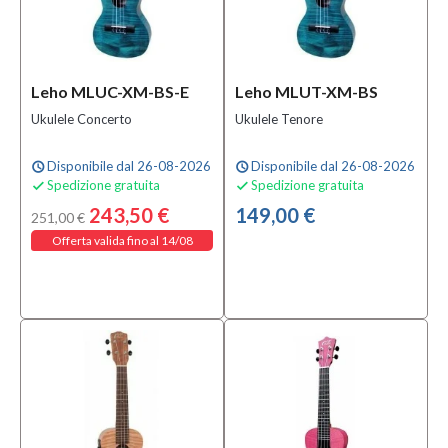
Leho MLUC-XM-BS-E
Leho MLUT-XM-BS
Ukulele Concerto
Ukulele Tenore
Disponibile dal 26-08-2026
Disponibile dal 26-08-2026
schedule
schedule
Spedizione gratuita
Spedizione gratuita


243,50 €
149,00 €
251,00 €
Offerta valida fino al 14/08