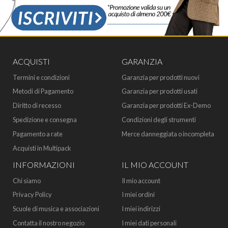
ACQUISTI
GARANZIA
Termini e condizioni
Garanzia per prodotti nuovi
Metodi di Pagamento
Garanzia per prodotti usati
Diritto di recesso
Garanzia per prodotti Ex-Demo
Spedizione e consegna
Condizioni degli strumenti
Pagamento a rate
Merce danneggiata o incompleta
Acquisti in Multipack
INFORMAZIONI
IL MIO ACCOUNT
Chi siamo
Il mio account
Privacy Policy
I miei ordini
Scuole di musica e associazioni
I miei indirizzi
Contatta il nostro negozio
I miei dati personali