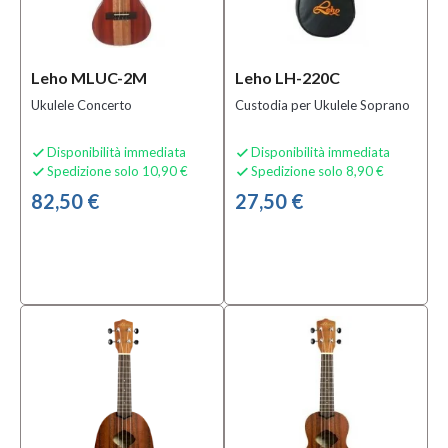
Sottocategoria
Leho MLUC-2M
Leho LH-220C
Accordatori
a Clip
(1)
Ukulele Concerto
Custodia per Ukulele Soprano
Borse e
Custodie
Disponibilità immediata
Disponibilità immediata


per
Spedizione solo 10,90 €
Spedizione solo 8,90 €


Ukulele
82,50 €
27,50 €
(4)
Guitalele
(1)
MOSTRA
TUTTI
Condizione
Nuovo
(82)