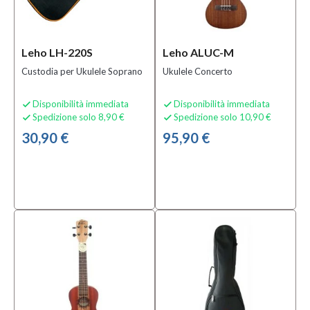
Mezzanota
| Valdagno
(2)
Leho LH-220S
Leho ALUC-M
Custodia per Ukulele Soprano
Ukulele Concerto
Categoria
Accordatori
Disponibilità immediata
Disponibilità immediata


(1)
Spedizione solo 8,90 €
Spedizione solo 10,90 €


Borse e
30,90 €
95,90 €
Custodie
per
Strumenti
a Corda
(4)
Supporti
per
Chitarre
e Bassi
(1)
MOSTRA
TUTTI