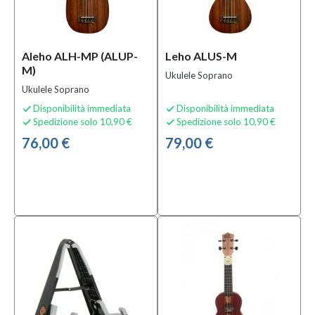
Prezzo
0,00 €
Aleho ALH-MP (ALUP-
Leho ALUS-M
-
M)
480,00 €
Ukulele Soprano
Ukulele Soprano
Solo
Disponibilità immediata
Disponibilità immediata


prodotti
Spedizione solo 10,90 €
Spedizione solo 10,90 €


In
76,00 €
79,00 €
offerta
Si
(6)
Solo
prodotti
disponibili
Si
(15)