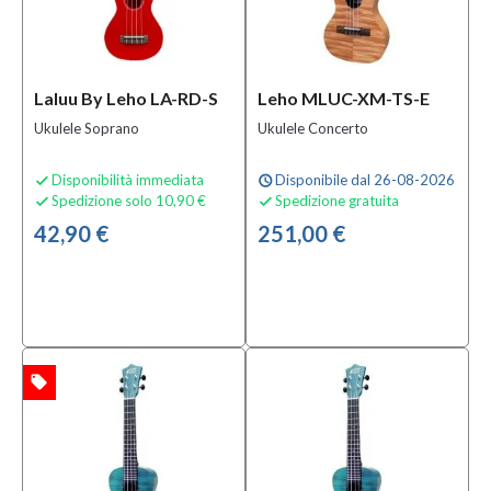
Laluu By Leho LA-RD-S
Leho MLUC-XM-TS-E
Ukulele Soprano
Ukulele Concerto
Disponibilità immediata
Disponibile dal 26-08-2026

schedule
Spedizione solo 10,90 €
Spedizione gratuita


42,90 €
251,00 €
local_offer
TA