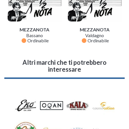
MEZZANOTA
MEZZANOTA
Bassano
Valdagno
fiber_manual_record
fiber_manual_record
Ordinabile
Ordinabile
Altri marchi che ti potrebbero
interessare