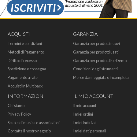
ACQUISTI
GARANZIA
Termini e condizioni
Garanzia per prodotti nuovi
Metodi di Pagamento
Garanzia per prodotti usati
Diritto di recesso
Garanzia per prodotti Ex-Demo
Spedizione e consegna
Condizioni degli strumenti
Pagamento a rate
Merce danneggiata o incompleta
Acquisti in Multipack
INFORMAZIONI
IL MIO ACCOUNT
Chi siamo
Il mio account
Privacy Policy
I miei ordini
Scuole di musica e associazioni
I miei indirizzi
Contatta il nostro negozio
I miei dati personali