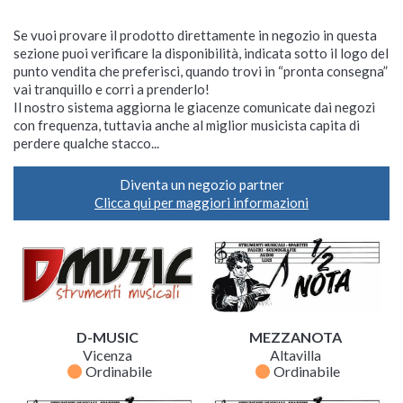
Se vuoi provare il prodotto direttamente in negozio in questa
sezione puoi verificare la disponibilità, indicata sotto il logo del
punto vendita che preferisci, quando trovi in “pronta consegna”
vai tranquillo e corri a prenderlo!
Il nostro sistema aggiorna le giacenze comunicate dai negozi
con frequenza, tuttavia anche al miglior musicista capita di
perdere qualche stacco...
Diventa un negozio partner
Clicca qui per maggiori informazioni
D-MUSIC
MEZZANOTA
Vicenza
Altavilla
fiber_manual_record
fiber_manual_record
Ordinabile
Ordinabile