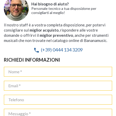
Hai bisogno di aiuto?
Personale tecnico a tua disposizione per
consigliarti al meglio!
Il nostro staff è a vostra completa disposizione, per potervi
consigliare sul
miglior acquisto
, rispondere alle vostre
domande o offrirvi il
miglior preventivo
, anche per strumenti
musicali che non trovate nel catalogo online di Bananamusic.
(+39) 0444 134 3209
phone
RICHIEDI INFORMAZIONI