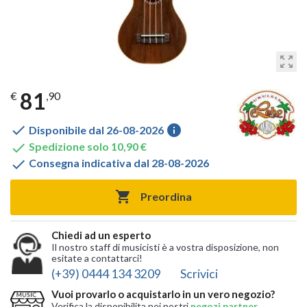
zoom_out_map
81
€
,90

info
Disponibile dal 26-08-2026

Spedizione solo 10,90 €

Consegna indicativa dal 28-08-2026

Preordina
Chiedi ad un esperto
Il nostro staff di musicisti è a vostra disposizione, non
esitate a contattarci!
(+39) 0444 134 3209
Scrivici
Vuoi provarlo o acquistarlo in un vero negozio?
Verifica la disponibilita nei nostri
negozi partner
,