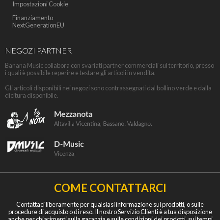
Impostazioni Cookie
Finanziamento
NextGenerationEU
NEGOZI PARTNER
Banana Music collabora con svariati partner commerciali sul territorio, presso
i quali è possibile reperire e testare gli articoli in vendita.
Gli articoli disponibili nei negozi sono contrassegnati dal bollino verde e dalla
dicitura disponibile.
COME CONTATTARCI
Contattaci liberamente per qualsiasi informazione sui prodotti, o sulle
procedure di acquisto o di reso. Il nostro Servizio Clienti è a tua disposizione
anche per chiarimenti sulla garanzia e sulle condizioni dei prodotti, sui tempi