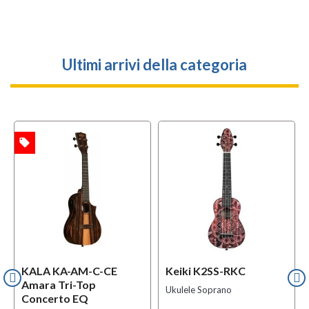
Ultimi arrivi della categoria
local_offer
TA
KALA KA-AM-C-CE
Keiki K2SS-RKC
Amara Tri-Top
Ukulele Soprano
Concerto EQ