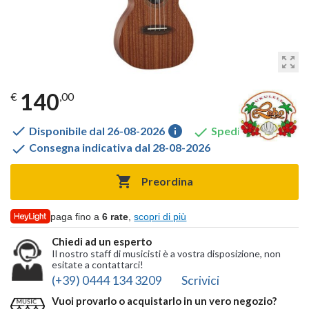
zoom_out_map
140
€
,00

info

Disponibile dal 26-08-2026
Spedito gratis

Consegna indicativa dal 28-08-2026

Preordina
paga fino a
6 rate
,
scopri di più
Chiedi ad un esperto
Il nostro staff di musicisti è a vostra disposizione, non
esitate a contattarci!
(+39) 0444 134 3209
Scrivici
Vuoi provarlo o acquistarlo in un vero negozio?