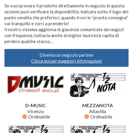
Se vuoi provare il prodotto direttamente in negozio in questa
sezione puoi verificare la disponibilità, indicata sotto il logo del
punto vendita che preferisci, quando trovi in “pronta consegna”
vai tranquillo e corri a prenderlo!
Il nostro sistema aggiorna le giacenze comunicate dai negozi
con frequenza, tuttavia anche al miglior musicista capita di
perdere qualche stacco...
Diventa un negozio partner
Clicca qui per maggiori informazioni
D-MUSIC
MEZZANOTA
Vicenza
Altavilla
fiber_manual_record
fiber_manual_record
Ordinabile
Ordinabile