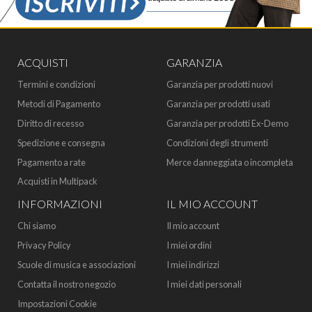
ACQUISTI
GARANZIA
Termini e condizioni
Garanzia per prodotti nuovi
Metodi di Pagamento
Garanzia per prodotti usati
Diritto di recesso
Garanzia per prodotti Ex-Demo
Spedizione e consegna
Condizioni degli strumenti
Pagamento a rate
Merce danneggiata o incompleta
Acquisti in Multipack
INFORMAZIONI
IL MIO ACCOUNT
Chi siamo
Il mio account
Privacy Policy
I miei ordini
Scuole di musica e associazioni
I miei indirizzi
Contatta il nostro negozio
I miei dati personali
Impostazioni Cookie