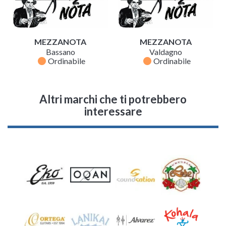
MEZZANOTA
MEZZANOTA
Bassano
Valdagno
fiber_manual_record
fiber_manual_record
Ordinabile
Ordinabile
Altri marchi che ti potrebbero
interessare