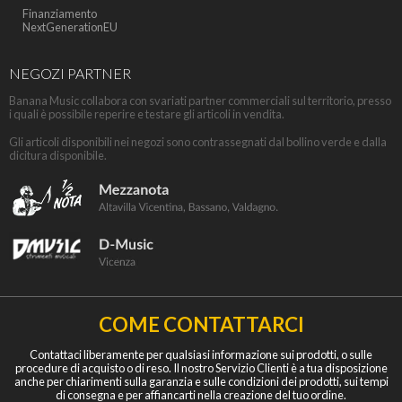
Finanziamento
NextGenerationEU
NEGOZI PARTNER
Banana Music collabora con svariati partner commerciali sul territorio, presso
i quali è possibile reperire e testare gli articoli in vendita.
Gli articoli disponibili nei negozi sono contrassegnati dal bollino verde e dalla
dicitura disponibile.
COME CONTATTARCI
Contattaci liberamente per qualsiasi informazione sui prodotti, o sulle
procedure di acquisto o di reso. Il nostro Servizio Clienti è a tua disposizione
anche per chiarimenti sulla garanzia e sulle condizioni dei prodotti, sui tempi
di consegna e per affiancarti nella creazione del tuo ordine.