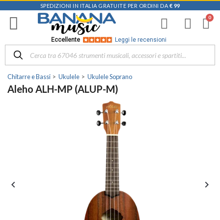
SPEDIZIONI IN ITALIA GRATUITE PER ORDINI DA
€ 99
Eccellente
Leggi le recensioni
Chitarre e Bassi
Ukulele
Ukulele Soprano
Aleho ALH-MP (ALUP-M)

