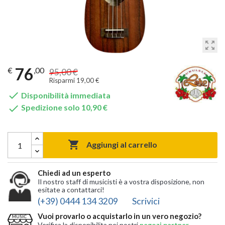
zoom_out_map
76
€
,00
95,00 €
Risparmi 19,00 €

Disponibilità immediata

Spedizione solo 10,90 €

Aggiungi al carrello
Chiedi ad un esperto
Il nostro staff di musicisti è a vostra disposizione, non
esitate a contattarci!
(+39) 0444 134 3209
Scrivici
Vuoi provarlo o acquistarlo in un vero negozio?
Verifica la disponibilita nei nostri
negozi partner
,