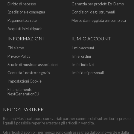
Diritto di recesso
Garanzia per prodotti Ex-Demo
Spedizione e consegna
Condizioni degli strumenti
Pagamento a rate
Merce danneggiata o incompleta
Acquisti in Multipack
INFORMAZIONI
IL MIO ACCOUNT
Chi siamo
Il mio account
Privacy Policy
I miei ordini
Scuole di musica e associazioni
I miei indirizzi
Contatta il nostro negozio
I miei dati personali
Impostazioni Cookie
Finanziamento
NextGenerationEU
NEGOZI PARTNER
Banana Music collabora con svariati partner commerciali sul territorio, presso
i quali è possibile reperire e testare gli articoli in vendita.
Gli articoli disponibili nei negozi sono contrassegnati dal bollino verde e dalla