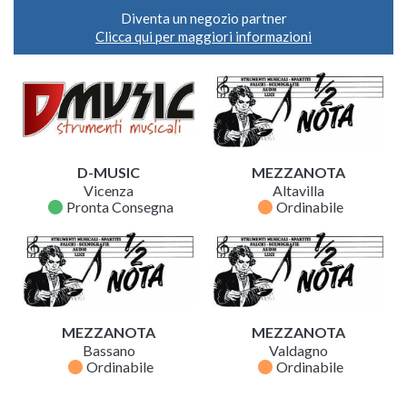
Diventa un negozio partner
Clicca qui per maggiori informazioni
D-MUSIC
MEZZANOTA
Vicenza
Altavilla
fiber_manual_record
fiber_manual_record
Pronta Consegna
Ordinabile
MEZZANOTA
MEZZANOTA
Bassano
Valdagno
fiber_manual_record
fiber_manual_record
Ordinabile
Ordinabile