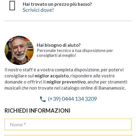
Hai trovato un prezzo più basso?
Scrivici dove!
Hai bisogno di aiuto?
Personale tecnico a tua disposizione per
consigliarti al meglio!
Il nostro staff è a vostra completa disposizione, per potervi
consigliare sul
miglior acquisto
, rispondere alle vostre
domande o offrirvi il
miglior preventivo
, anche per strumenti
musicali che non trovate nel catalogo online di Bananamusic.
(+39) 0444 134 3209
phone
RICHIEDI INFORMAZIONI