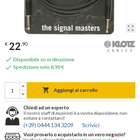
zoom_out_map
22
€
,90

Disponibile su ordinazione

Spedizione solo 8,90 €

Aggiungi al carrello
Chiedi ad un esperto
Il nostro staff di musicisti è a vostra disposizione, non
esitate a contattarci!
(+39) 0444 134 3209
Scrivici
Vuoi provarlo o acquistarlo in un vero negozio?
Verifica la disponibilita nei nostri
negozi partner
,