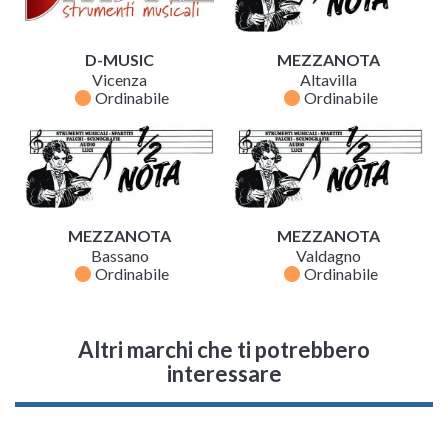
D-MUSIC
MEZZANOTA
Vicenza
Altavilla
fiber_manual_record
fiber_manual_record
Ordinabile
Ordinabile
MEZZANOTA
MEZZANOTA
Bassano
Valdagno
fiber_manual_record
fiber_manual_record
Ordinabile
Ordinabile
Altri marchi che ti potrebbero
interessare