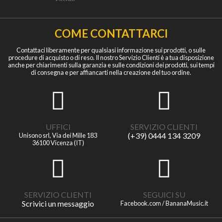
COME CONTATTARCI
Contattaci liberamente per qualsiasi informazione sui prodotti, o sulle
procedure di acquisto o di reso. Il nostro Servizio Clienti è a tua disposizione
anche per chiarimenti sulla garanzia e sulle condizioni dei prodotti, sui tempi
di consegna e per affiancarti nella creazione del tuo ordine.
UFFICI
SERVIZIO CLIENTI
(+39) 0444 134 3209
Unisono srl, Via dei Mille 183
36100 Vicenza (IT)
SERVIZIO CLIENTI
SEGUICI SU
Scrivici un messaggio
Facebook.com / BananaMusic.it