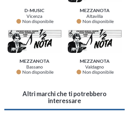
D-MUSIC
MEZZANOTA
Vicenza
Altavilla
fiber_manual_record
fiber_manual_record
Non disponibile
Non disponibile
MEZZANOTA
MEZZANOTA
Bassano
Valdagno
fiber_manual_record
fiber_manual_record
Non disponibile
Non disponibile
Altri marchi che ti potrebbero
interessare