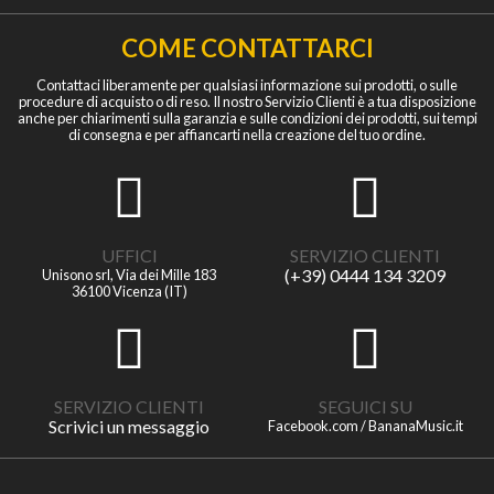
COME CONTATTARCI
Contattaci liberamente per qualsiasi informazione sui prodotti, o sulle
procedure di acquisto o di reso. Il nostro Servizio Clienti è a tua disposizione
anche per chiarimenti sulla garanzia e sulle condizioni dei prodotti, sui tempi
di consegna e per affiancarti nella creazione del tuo ordine.
UFFICI
SERVIZIO CLIENTI
(+39) 0444 134 3209
Unisono srl, Via dei Mille 183
36100 Vicenza (IT)
SERVIZIO CLIENTI
SEGUICI SU
Scrivici un messaggio
Facebook.com / BananaMusic.it