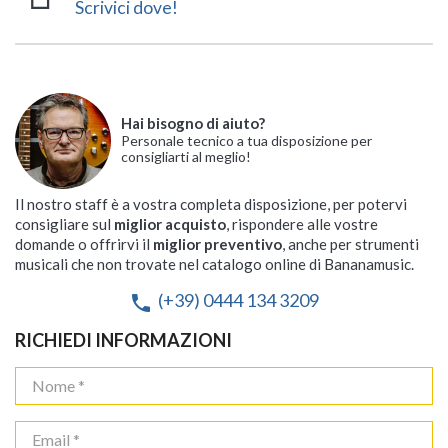
Scrivici dove!
Hai bisogno di aiuto?
Personale tecnico a tua disposizione per
consigliarti al meglio!
Il nostro staff è a vostra completa disposizione, per potervi
consigliare sul
miglior acquisto
, rispondere alle vostre
domande o offrirvi il
miglior preventivo
, anche per strumenti
musicali che non trovate nel catalogo online di Bananamusic.
(+39) 0444 134 3209
phone
RICHIEDI INFORMAZIONI