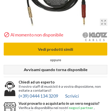
zoom_out_map

Al momento non disponibile
Vedi prodotti simili
oppure
Avvisami quando torna disponibile
Chiedi ad un esperto
Il nostro staff di musicisti è a vostra disposizione, non
esitate a contattarci!
(+39) 0444 134 3209
Scrivici
Vuoi provarlo o acquistarlo in un vero negozio?
Verifica la disponibilita nei nostri
negozi partner
,