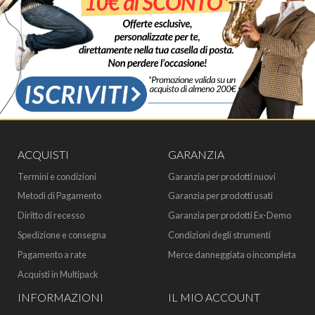
ACQUISTI
GARANZIA
Termini e condizioni
Garanzia per prodotti nuovi
Metodi di Pagamento
Garanzia per prodotti usati
Diritto di recesso
Garanzia per prodotti Ex-Demo
Spedizione e consegna
Condizioni degli strumenti
Pagamento a rate
Merce danneggiata o incompleta
Acquisti in Multipack
INFORMAZIONI
IL MIO ACCOUNT