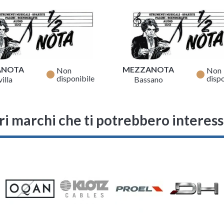
ANOTA
MEZZANOTA
Non
Non
fiber_manual_record
fiber_manual_record
disponibile
dispo
illa
Bassano
ri marchi che ti potrebbero interes