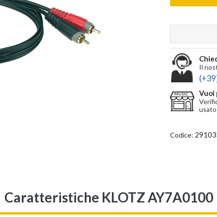
Chied
Il nos
(+39
Vuoi 
Verifi
usato
29103
Codice:
Caratteristiche KLOTZ AY7A0100