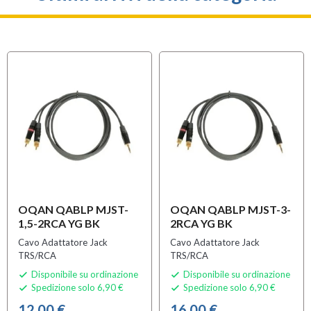
OQAN QABLP MJST-
OQAN QABLP MJST-3-
1,5-2RCA YG BK
2RCA YG BK
Cavo Adattatore Jack
Cavo Adattatore Jack
TRS/RCA
TRS/RCA
Disponibile su ordinazione
Disponibile su ordinazione


Spedizione solo 6,90 €
Spedizione solo 6,90 €


12,00 €
16,00 €