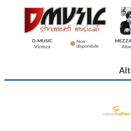
D-MUSIC
MEZZ
Non
fiber_manual_record
disponibile
Vicenza
Altav
Alt