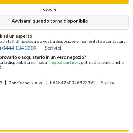
oppure
Avvisami quando torna disponibile
i ad un esperto
tro staff di musicisti è a vostra disposizione, non esitate a contattarci!
) 0444 134 3209
Scrivici
provarlo o acquistarlo in un vero negozio?
ca la disponibilita nei nostri
negozi partner
, potresti trovarlo anche
!
3
Nuovo
EAN:
4250046823392
Stampa
Condizione