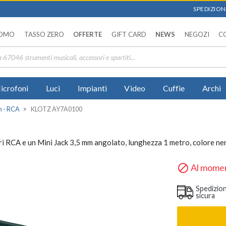
SPEDIZIONI
OMO
TASSO ZERO
OFFERTE
GIFT CARD
NEWS
NEGOZI
C
icrofoni
Luci
Impianti
Video
Cuffie
Archi
m - RCA
KLOTZ AY7A0100
 RCA e un Mini Jack 3,5 mm angolato, lunghezza 1 metro, colore ne

Al momen
Spedizio
sicura