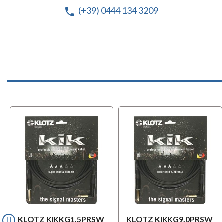
(+39) 0444 134 3209
phone
KLOTZ KIKKG1.5PRSW
KLOTZ KIKKG9.0PRSW