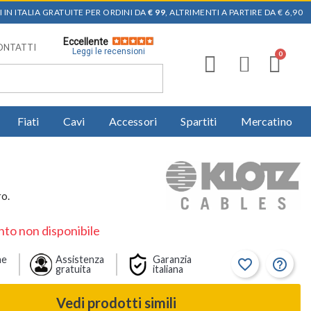
 IN ITALIA GRATUITE PER ORDINI DA
€ 99
, ALTRIMENTI A PARTIRE DA € 6,90
Eccellente
ONTATTI
Leggi le recensioni
Fiati
Cavi
Accessori
Spartiti
Mercatino
ro.
to non disponibile
ne
Assistenza
Garanzia
favorite_border
help_outline
gratuita
italiana
Vedi prodotti simili