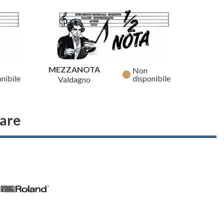
MEZZANOTA
Non
fiber_manual_record
nibile
disponibile
Valdagno
sare