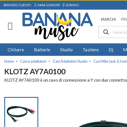
SERVIZIO CLIENTI:
0444 1343209
SCRIVICI
MARCHI
PR
Chitarre
Batterie
Studio
Tastiere
Dj
M
Home
Cavi e adattatori
Cavi Adattatori Audio
Cavi Mini Jack 3,5 m
KLOTZ AY7A0100
KLOTZ AY7A0100 è un cavo di connessione a Y con due connettori