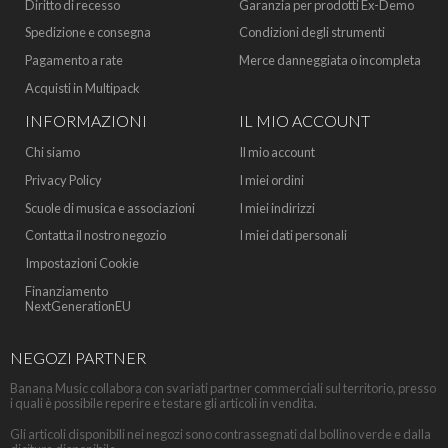
Diritto di recesso
Garanzia per prodotti Ex-Demo
Spedizione e consegna
Condizioni degli strumenti
Pagamento a rate
Merce danneggiata o incompleta
Acquisti in Multipack
INFORMAZIONI
IL MIO ACCOUNT
Chi siamo
Il mio account
Privacy Policy
I miei ordini
Scuole di musica e associazioni
I miei indirizzi
Contatta il nostro negozio
I miei dati personali
Impostazioni Cookie
Finanziamento
NextGenerationEU
NEGOZI PARTNER
Banana Music collabora con svariati partner commerciali sul territorio, presso
i quali è possibile reperire e testare gli articoli in vendita.
Gli articoli disponibili nei negozi sono contrassegnati dal bollino verde e dalla