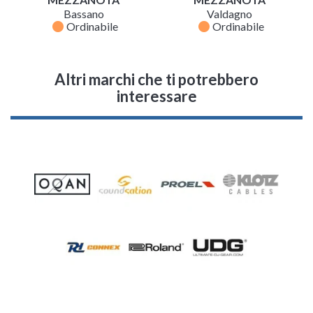
Bassano
Valdagno
fiber_manual_record
fiber_manual_record
Ordinabile
Ordinabile
Altri marchi che ti potrebbero
interessare