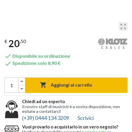
zoom_out_map
20
€
,50

Disponibile su ordinazione

Spedizione solo 8,90 €

Aggiungi al carrello
Chiedi ad un esperto
Il nostro staff di musicisti è a vostra disposizione, non
esitate a contattarci!
(+39) 0444 134 3209
Scrivici
Vuoi provarlo o acquistarlo in un vero negozio?
Verifica la disponibilita nei nostri
negozi partner
,