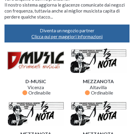
Il nostro sistema aggiorna le giacenze comunicate dai negozi
con frequenza, tuttavia anche al miglior musicista capita di
perdere qualche stacco...
Diventa un negozio partner
Clicca qui per maggiori informazioni
D-MUSIC
MEZZANOTA
Vicenza
Altavilla
fiber_manual_record
fiber_manual_record
Ordinabile
Ordinabile
MEZZANOTA
MEZZANOTA