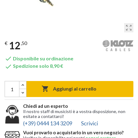
zoom_out_map
12
€
,50

Disponibile su ordinazione

Spedizione solo 8,90 €

Aggiungi al carrello
Chiedi ad un esperto
Il nostro staff di musicisti è a vostra disposizione, non
esitate a contattarci!
(+39) 0444 134 3209
Scrivici
Vuoi provarlo o acquistarlo in un vero negozio?
Verifica la disponibilita nei nostri
negozi partner
,