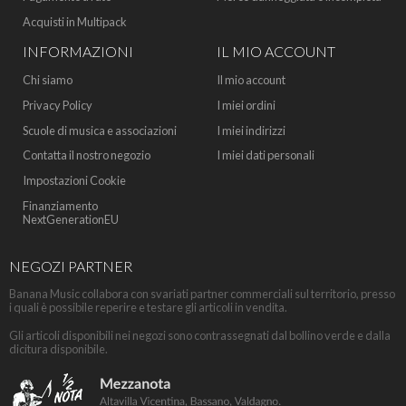
Acquisti in Multipack
INFORMAZIONI
IL MIO ACCOUNT
Chi siamo
Il mio account
Privacy Policy
I miei ordini
Scuole di musica e associazioni
I miei indirizzi
Contatta il nostro negozio
I miei dati personali
Impostazioni Cookie
Finanziamento
NextGenerationEU
NEGOZI PARTNER
Banana Music collabora con svariati partner commerciali sul territorio, presso
i quali è possibile reperire e testare gli articoli in vendita.
Gli articoli disponibili nei negozi sono contrassegnati dal bollino verde e dalla
dicitura disponibile.