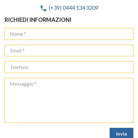
(+39) 0444 134 3209
phone
RICHIEDI INFORMAZIONI