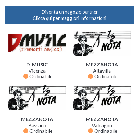
Diventa un negozio partner
Clicca qui per maggiori informazioni
D-MUSIC
MEZZANOTA
Vicenza
Altavilla
fiber_manual_record
fiber_manual_record
Ordinabile
Ordinabile
MEZZANOTA
MEZZANOTA
Bassano
Valdagno
fiber_manual_record
fiber_manual_record
Ordinabile
Ordinabile