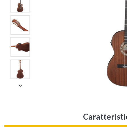

Caratteris