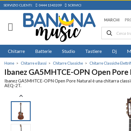
SERVIZIO CLIENTI:
0444 1343209
SCRIVICI
MARCHI
PR
Chitarre
Batterie
Studio
Tastiere
Dj
M
Home
Chitarre e Bassi
Chitarre Classiche
Chitarre Classiche Elettri
Ibanez GA5MHTCE-OPN Open Pore 
Ibanez GA5MHTCE-OPN Open Pore Natural è una chitarra classica e
AEQ-2T.
