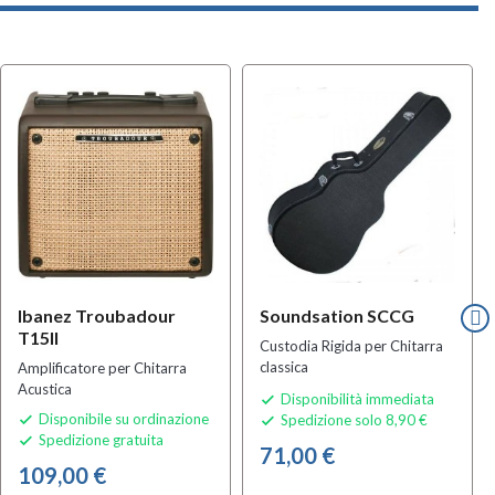
w
MULTIPACK
Ibanez Troubadour
Soundsation SCCG
T15II
Custodia Rigida per Chitarra
classica
Amplificatore per Chitarra
Acustica
Disponibilità immediata

Disponibile su ordinazione
Spedizione solo 8,90 €


Spedizione gratuita

71,00 €
109,00 €