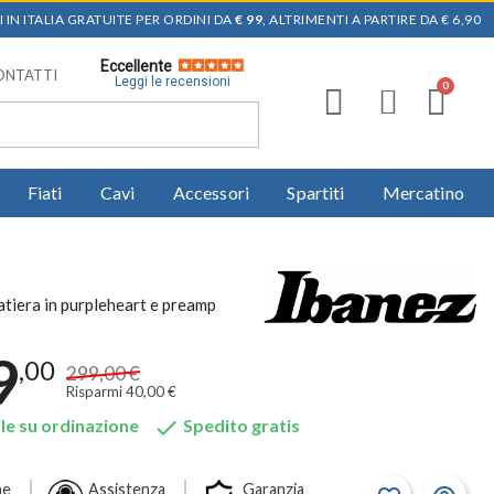
 IN ITALIA GRATUITE PER ORDINI DA
€ 99
, ALTRIMENTI A PARTIRE DA € 6,90
Eccellente
ONTATTI
Leggi le recensioni
Fiati
Cavi
Accessori
Spartiti
Mercatino
tiera in purpleheart e preamp
9
,00
299,00 €
Risparmi 40,00 €

le su ordinazione
Spedito gratis
ne
Assistenza
Garanzia