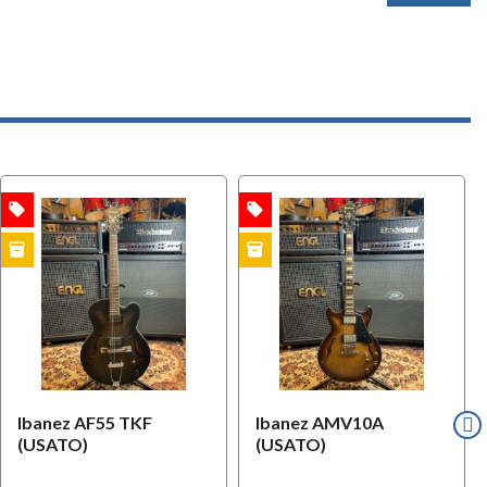
local_offer
local_offer
l
OFFERTA
OFFERTA
inventory
inventory
i
USATO
USATO
Ibanez AF55 TKF
Ibanez AMV10A
(USATO)
(USATO)