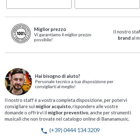
Miglior prezzo
Il nostro sta
Vi garantiamo il miglior prezzo
brand
al m
possibile!
Hai bisogno di aiuto?
Personale tecnico a tua disposizione per
consigliarti al meglio!
Il nostro staff è a vostra completa disposizione, per potervi
consigliare sul
miglior acquisto
, rispondere alle vostre
domande o offrirvi il
miglior preventivo
, anche per strumenti
musicali che non trovate nel catalogo online di Bananamusic.
(+39) 0444 134 3209
phone