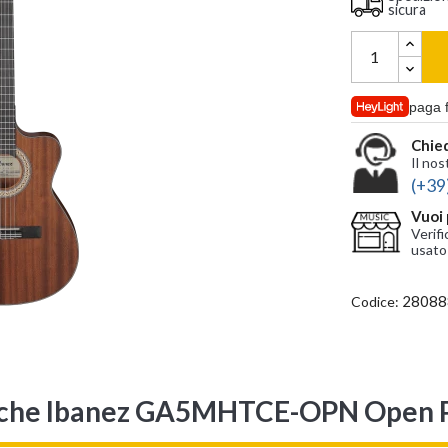
sicura
paga 
Chied
Il nos
(+39
Vuoi 
Verifi
usato
28088
Codice:
tiche Ibanez GA5MHTCE-OPN Open P