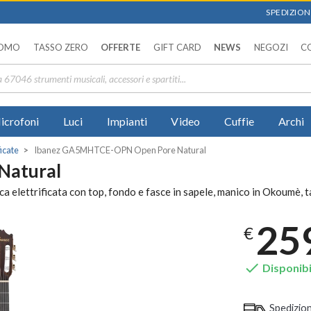
SPEDIZIONI
OMO
TASSO ZERO
OFFERTE
GIFT CARD
NEWS
NEGOZI
C
icrofoni
Luci
Impianti
Video
Cuffie
Archi
ficate
Ibanez GA5MHTCE-OPN Open Pore Natural
Natural
lettrificata con top, fondo e fasce in sapele, manico in Okoumè, ta
25
€

Disponibi
Spedizio