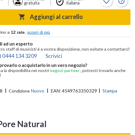
favorite_border
help_outline
gratuita
italiana
Aggiungi al carrello

fino a
12 rate
,
scopri di più
i ad un esperto
tro staff di musicisti è a vostra disposizione, non esitate a contattarci!
) 0444 134 3209
Scrivici
provarlo o acquistarlo in un vero negozio?
ca la disponibilita nei nostri
negozi partner
, potresti trovarlo anche
!
8
Nuovo
EAN:
4549763350329
Stampa
Condizione
ore Natural