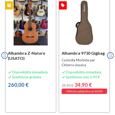
inventory
local_offer
w
TO
OFFERTA
MULTIPACK
Alhambra Z-Nature
Alhambra 9730 Gigbag
(USATO)
Custodia Morbida per
Chitarra classica
Disponibilità immediata
Disponibilità immediata


Spedizione gratuita
Spedizione solo 6,90 €


260,00 €
34,90 €
39,90 €
Offerta valida fino al 30/09