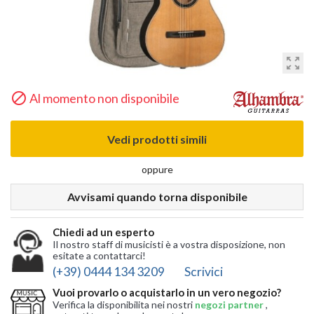
zoom_out_map

Al momento non disponibile
Vedi prodotti simili
oppure
Avvisami quando torna disponibile
Chiedi ad un esperto
Il nostro staff di musicisti è a vostra disposizione, non
esitate a contattarci!
(+39) 0444 134 3209
Scrivici
Vuoi provarlo o acquistarlo in un vero negozio?
Verifica la disponibilita nei nostri
negozi partner
,