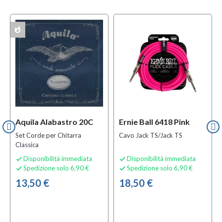
whatshot
w
ACK
MULTIPACK
Aquila Alabastro 20C
Ernie Ball 6418 Pink
Set Corde per Chitarra
Cavo Jack TS/Jack TS
Classica
Disponibilità immediata
Disponibilità immediata


Spedizione solo 6,90 €
Spedizione solo 6,90 €


13,50 €
18,50 €