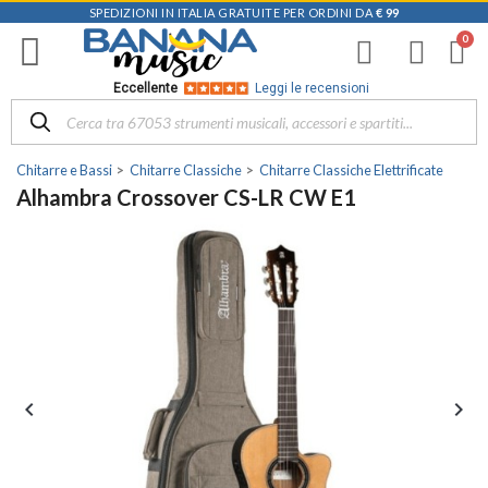
SPEDIZIONI IN ITALIA GRATUITE PER ORDINI DA
€ 99
Eccellente
Leggi le recensioni
Chitarre e Bassi
Chitarre Classiche
Chitarre Classiche Elettrificate
Alhambra Crossover CS-LR CW E1

