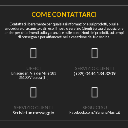
COME CONTATTARCI
Contattaci liberamente per qualsiasi informazione sui prodotti, o sulle
procedure di acquisto o di reso. Il nostro Servizio Clienti è a tua disposizione
anche per chiarimenti sulla garanzia e sulle condizioni dei prodotti, sui tempi
di consegna e per affiancarti nella creazione del tuo ordine.
UFFICI
SERVIZIO CLIENTI
(+39) 0444 134 3209
Unisono srl, Via dei Mille 183
36100 Vicenza (IT)
SERVIZIO CLIENTI
SEGUICI SU
Scrivici un messaggio
Facebook.com / BananaMusic.it