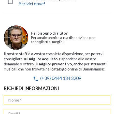
Scrivici dove!
Hai bisogno di aiuto?
Personale tecnico a tua disposizione per
consigliarti al meglio!
Il nostro staff è a vostra completa disposizione, per potervi
consigliare sul
miglior acquisto
, rispondere alle vostre
domande o offrirvi il
miglior preventivo
, anche per strumenti
musicali che non trovate nel catalogo online di Bananamusic.
(+39) 0444 134 3209
phone
RICHIEDI INFORMAZIONI