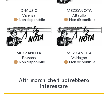
D-MUSIC
MEZZANOTA
Vicenza
Altavilla
fiber_manual_record
fiber_manual_record
Non disponibile
Non disponibile
MEZZANOTA
MEZZANOTA
Bassano
Valdagno
fiber_manual_record
fiber_manual_record
Non disponibile
Non disponibile
Altri marchi che ti potrebbero
interessare