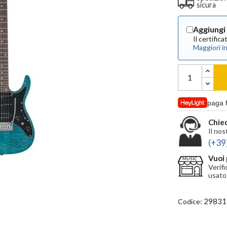
sicura
Aggiungi 
Il certific
Maggiori i
paga 
Chied
Il nos
(+39
Vuoi 
Verifi
usato
29831
Codice: