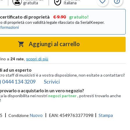
favorite_border
help_outline
gratuita
italiana
certificato di proprietà
€ 9.90
gratuito!
ato di proprietà con validità legale rilasciato da SerialKeeper.
nformazioni
Aggiungi al carrello

fino a
24 rate
,
scopri di più
i ad un esperto
tro staff di musicisti è a vostra disposizione, non esitate a contattarci!
) 0444 134 3209
Scrivici
provarlo o acquistarlo in un vero negozio?
ca la disponibilita nei nostri
negozi partner
, potresti trovarlo anche
!
5
Nuovo
EAN:
4549763377098
Stampa
Condizione