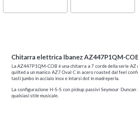
Chitarra elettrica Ibanez AZ447P1QM-COB
La AZ447P1QM-COB è una chitarra a 7 corde della serie AZ ch
quilted a un manico AZ7 Oval C in acero roasted dal feel confo
tasti jumbo in acciaio inox e intarsi dot in madreperla.
La configurazione H-S-S con pickup passivi Seymour Duncan H
qualsiasi stile musicale.