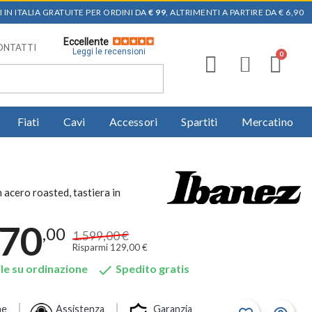
 IN ITALIA GRATUITE PER ORDINI DA
€ 99
, ALTRIMENTI A PARTIRE DA € 6,90
Eccellente
ONTATTI
Leggi le recensioni
Fiati
Cavi
Accessori
Spartiti
Mercatino
acero roasted, tastiera in
470
,00
1.599,00 €
Risparmi 129,00 €

le su ordinazione
Spedito gratis
ne
Assistenza
Garanzia