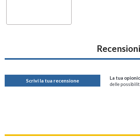
Recension
La tua opioni
Scrivi la tua recensione
delle possibilit