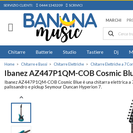
SERVIZIO CLIENTI:
0444 1343209
SCRIVICI
MARCHI
PR
Chitarre
Batterie
Studio
Tastiere
Dj
M
Home
Chitarre e Bassi
Chitarre Elettriche
Chitarre Elettriche a 7 Co
Ibanez AZ447P1QM-COB Cosmic Bl
Ibanez AZ447P1QM-COB Cosmic Blue è una chitarra elettrica a 7 co
palissandro e pickup Seymour Duncan Hyperion 7.
