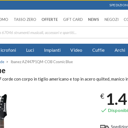
SPEDIZIONI
OMO
TASSO ZERO
OFFERTE
GIFT CARD
NEWS
NEGOZI
C
icrofoni
Luci
Impianti
Video
Cuffie
Archi
rde
Ibanez AZ447P1QM-COB Cosmic Blue
ue
rde con corpo in tiglio americano e top in acero quilted, manico in 
1.
€

Disponibi
Spedizio