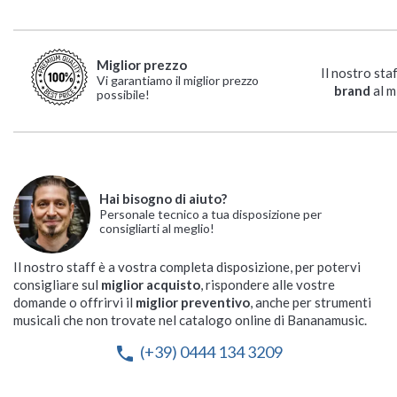
Miglior prezzo
Il nostro sta
Vi garantiamo il miglior prezzo
brand
al m
possibile!
Hai bisogno di aiuto?
Personale tecnico a tua disposizione per
consigliarti al meglio!
Il nostro staff è a vostra completa disposizione, per potervi
consigliare sul
miglior acquisto
, rispondere alle vostre
domande o offrirvi il
miglior preventivo
, anche per strumenti
musicali che non trovate nel catalogo online di Bananamusic.
(+39) 0444 134 3209
phone