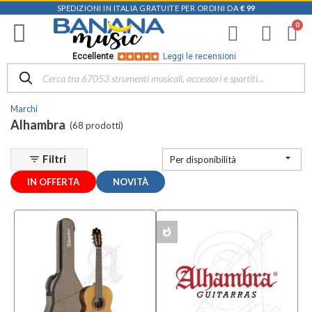
SPEDIZIONI IN ITALIA GRATUITE PER ORDINI DA
€ 99
Filtra
i
risultati
×
Eccellente
Leggi le recensioni
Disponibile
in
Marchi
Negozio
Alhambra
(68 prodotti)
D-
Music |

Filtri
filter_list
Per disponibilità
Vicenza
(3)
IN OFFERTA
NOVITÀ
Categoria
whatshot
MULTIPACK
Accessori
per
Chitarre
e Bassi
(1)