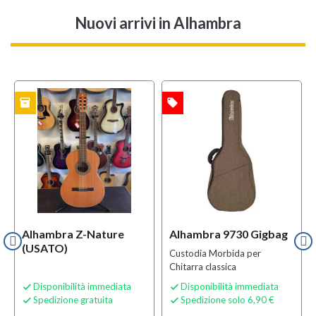
Nuovi arrivi
in Alhambra
inventory
local_offer
TO
OFFERTA
Alhambra Z-Nature
Alhambra 9730 Gigbag
(USATO)
Custodia Morbida per
Chitarra classica
Disponibilità immediata
Disponibilità immediata


Spedizione gratuita
Spedizione solo 6,90 €

