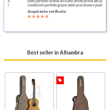
tibili.
tutto perfetto ordine arrivato anche prima del previs
imenti
condizioni perfette grazie della precisione e puntualit
Acquirente verificato
Best seller
in Alhambra
local_offer
i
OFFERTA
USATO