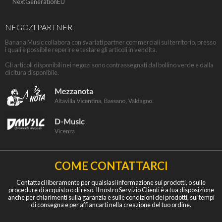
NextGenerationEU
NEGOZI PARTNER
Banana Music collabora con svariati partner commerciali sul territorio, presso
i quali è possibile reperire e testare gli articoli in vendita.
Gli articoli disponibili nei negozi sono contrassegnati dal bollino verde e dalla
dicitura disponibile.
COME CONTATTARCI
Contattaci liberamente per qualsiasi informazione sui prodotti, o sulle
procedure di acquisto o di reso. Il nostro Servizio Clienti è a tua disposizione
anche per chiarimenti sulla garanzia e sulle condizioni dei prodotti, sui tempi
di consegna e per affiancarti nella creazione del tuo ordine.