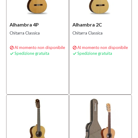
-
2.790,00 €
Alhambra 4P
Alhambra 2C
Serie
Chitarra Classica
Chitarra Classica
Concert
Series
(8)
Al momento non disponibile
Al momento non disponibile


Spedizione gratuita
Spedizione gratuita


Conservatory
Series
(15)
Student
Series
(25)
Solo
prodotti
In
offerta
Si
(3)