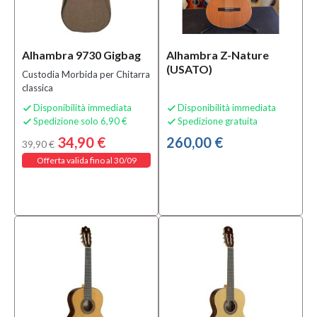
classica
usata
(1)
Chitarre
Alhambra 9730 Gigbag
Alhambra Z-Nature
Classiche
(USATO)
Custodia Morbida per Chitarra
3/4 e 7/8
classica
(6)
Disponibilità immediata
Disponibilità immediata


MOSTRA
Spedizione solo 6,90 €
Spedizione gratuita


TUTTI
34,90 €
260,00 €
39,90 €
Offerta valida fino al 30/09
Condizione
Nuovo
(67)
Usato
(1)
Prezzo
15,00 €