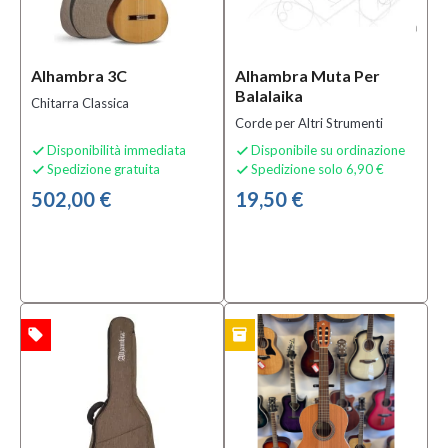
Altri
Strumenti
a Corda
(1)
Alhambra 3C
Alhambra Muta Per
Borse e
Balalaika
Chitarra Classica
Custodie
Corde per Altri Strumenti
per
Disponibilità immediata
Disponibile su ordinazione

Strumenti

Spedizione gratuita
Spedizione solo 6,90 €


a Corda
(2)
502,00 €
19,50 €
MOSTRA
TUTTI
Sottocategoria
Borse
local_offer
inventory
TA
USATO
per
Chitarre
Classiche
(2)
Chitarra