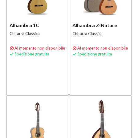
Solo
prodotti
disponibili
Alhambra 1C
Alhambra Z-Nature
Chitarra Classica
Chitarra Classica
Si
(4)
Al momento non disponibile
Al momento non disponibile


Spedizione gratuita
Spedizione gratuita


Speciali
Bananamusic
Novità
(1)