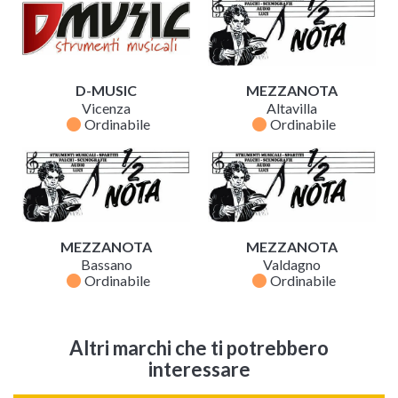
D-MUSIC
MEZZANOTA
Vicenza
Altavilla
fiber_manual_record
fiber_manual_record
Ordinabile
Ordinabile
MEZZANOTA
MEZZANOTA
Bassano
Valdagno
fiber_manual_record
fiber_manual_record
Ordinabile
Ordinabile
Altri marchi che ti potrebbero
interessare