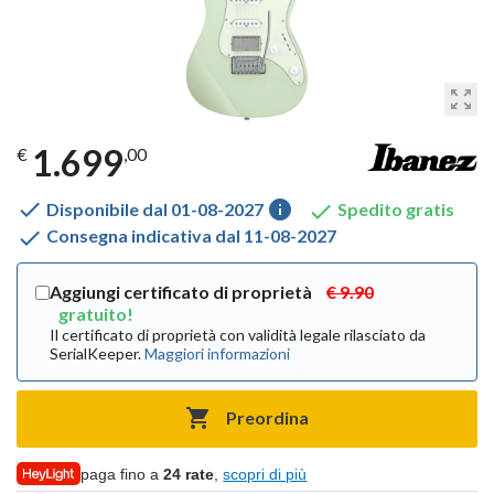
zoom_out_map
1.699
€
,00

info

Disponibile dal 01-08-2027
Spedito gratis

Consegna indicativa dal 11-08-2027
Aggiungi certificato di proprietà
€ 9.90
gratuito!
Il certificato di proprietà con validità legale rilasciato da
SerialKeeper.
Maggiori informazioni

Preordina
paga fino a
24 rate
,
scopri di più