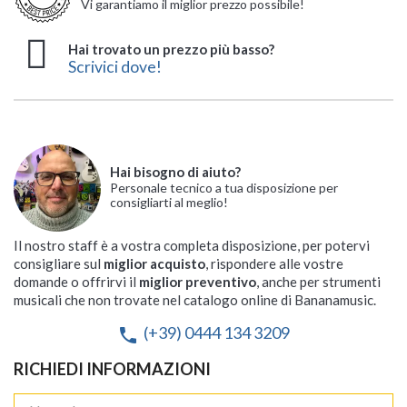
Vi garantiamo il miglior prezzo possibile!
Hai trovato un prezzo più basso?
Scrivici dove!
Hai bisogno di aiuto?
Personale tecnico a tua disposizione per
consigliarti al meglio!
Il nostro staff è a vostra completa disposizione, per potervi
consigliare sul
miglior acquisto
, rispondere alle vostre
domande o offrirvi il
miglior preventivo
, anche per strumenti
musicali che non trovate nel catalogo online di Bananamusic.
(+39) 0444 134 3209
phone
RICHIEDI INFORMAZIONI