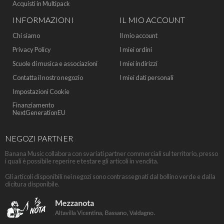
Acquisti in Multipack
INFORMAZIONI
IL MIO ACCOUNT
Chi siamo
Il mio account
Privacy Policy
I miei ordini
Scuole di musica e associazioni
I miei indirizzi
Contatta il nostro negozio
I miei dati personali
Impostazioni Cookie
Finanziamento
NextGenerationEU
NEGOZI PARTNER
Banana Music collabora con svariati partner commerciali sul territorio, presso
i quali è possibile reperire e testare gli articoli in vendita.
Gli articoli disponibili nei negozi sono contrassegnati dal bollino verde e dalla
dicitura disponibile.